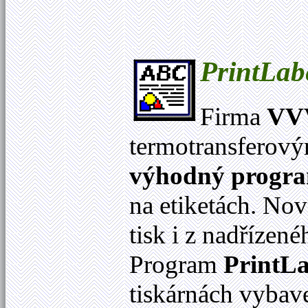
PrintLab
Firma
VVV
termotransferov
výhodný progr
na etiketách. No
tisk i z nadříze
Program
PrintLa
tiskárnách vybav