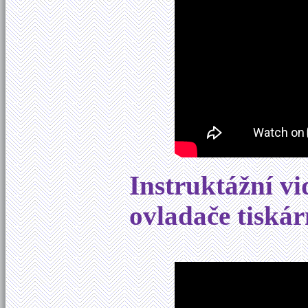
Instruktážní vi
ovladače tiská