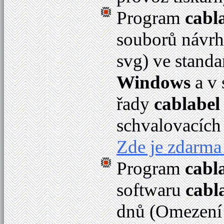
Program
cabl
souborů návrhů
svg) ve stan
Windows
a v
řady
cablabel
schvalovacích
Zde je zdarma 
Program
cabl
softwaru
cabl
dnů (Omezení 