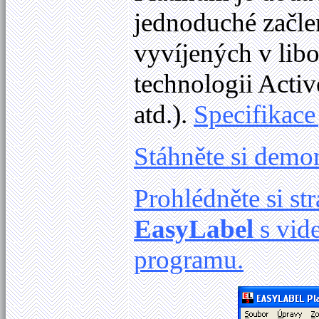
jednoduché začle
vyvíjených v lib
technologii Activ
atd.).
Specifikace
Stáhněte si demo
Prohlédněte si s
EasyLabel
s vid
programu.