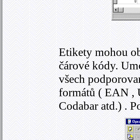
Etikety mohou ob
čárové kódy. Um
všech podporovan
formátů ( EAN , 
Codabar atd.) . P