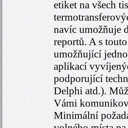
etiket na všech 
termotransferov
navíc umožňuje d
reportů. A s tout
umožňující jedno
aplikací vyvíjen
podporující techn
Delphi atd.). Můž
Vámi komunikovat
Minimální požad
volného místa na