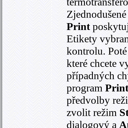
termotransfer
Zjednodušené 
Print
poskytuj
Etikety vybra
kontrolu. Poté 
které chcete v
případných ch
program
Prin
předvolby rež
zvolit režim
S
dialogový a
A