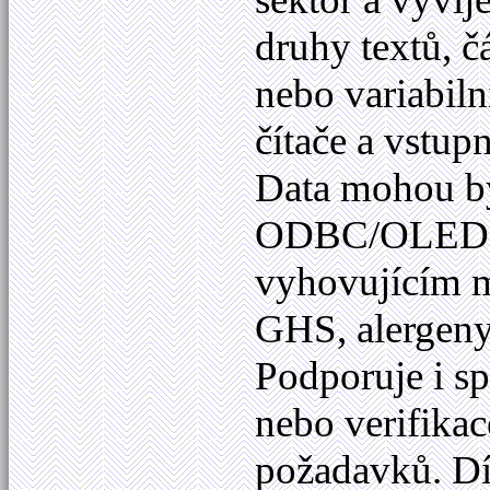
druhy textů, č
nebo variabiln
čítače a vstup
Data mohou bý
ODBC/OLED
vyhovujícím m
GHS, alergeny
Podporuje i sp
nebo verifikac
požadavků. Dí