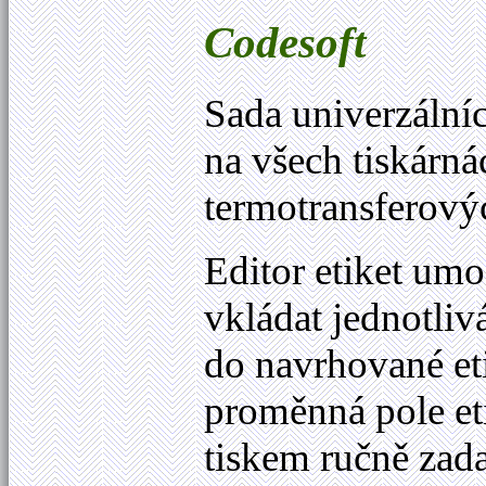
Codesoft
Sada univerzáln
na všech tiskárn
termotransferový
Editor etiket u
vkládat jednotlivá
do navrhované etik
proměnná pole eti
tiskem ručně zad