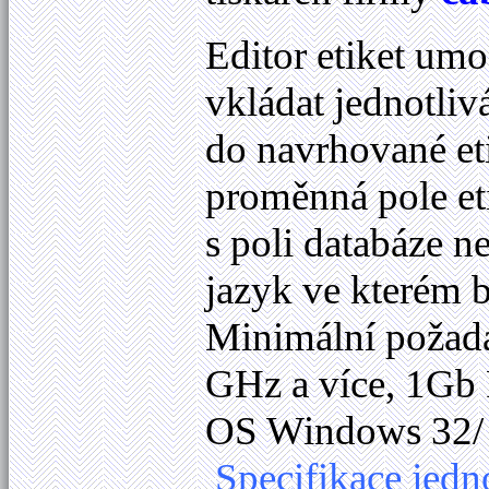
Editor etiket u
vkládat jednotlivá
do navrhované etik
proměnná pole eti
s poli databáze n
jazyk ve kterém
Minimální požada
GHz a více, 1Gb 
OS Windows 32/ 6
Specifikace jedn