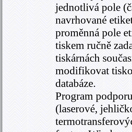
jednotlivá pole (č
navrhované etikety
proměnná pole eti
tiskem ručně zad
tiskárnách součas
modifikovat tisk
databáze.
Program podporuje
(laserové, jehličk
termotransferový