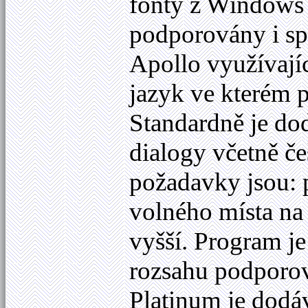
fonty z Windows 
podporovány i spe
Apollo využívají
jazyk ve kterém 
Standardně je do
dialogy včetně č
požadavky jsou:
volného místa na
vyšší. Program je
rozsahu podporov
Platinum je dod