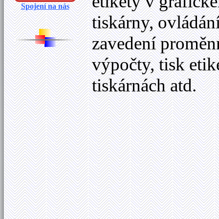
etikety v grafick
Spojení na nás
tiskárny, ovládán
zavedení proměnný
výpočty, tisk eti
tiskárnách atd.