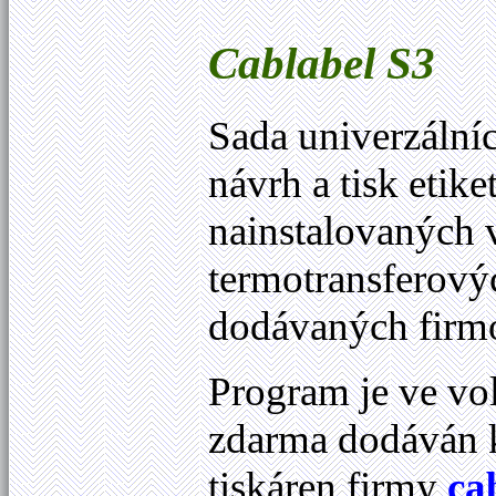
Cablabel
S3
Sada univerzáln
návrh a tisk etike
nainstalovaných
termotransferový
dodávaných fir
Program je ve vol
zdarma dodáván 
tiskáren firmy
ca