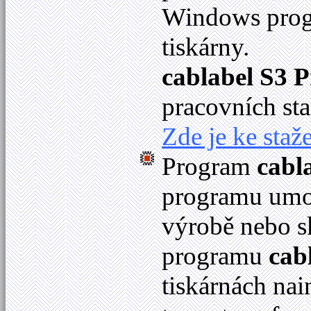
Windows progr
tiskárny.
cablabel S3 P
pracovních sta
Zde je ke staže
Program
cabl
programu umož
výrobě nebo s
programu
cab
tiskárnách na