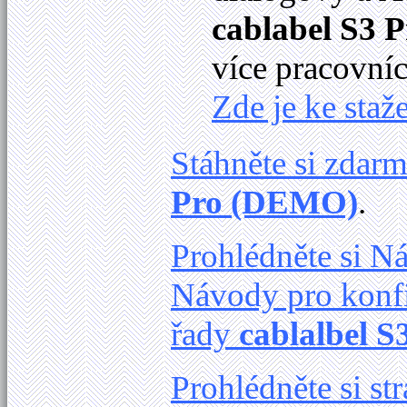
cablabel S3 P
více pracovníc
Zde je ke staže
Stáhněte si zdar
Pro (DEMO)
.
Prohlédněte si 
Návody pro konfi
řady
cablalbel S
Prohlédněte si s