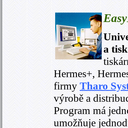
Easy
Unive
a tis
tiská
Hermes+, Hermes
firmy
Tharo Sys
výrobě a distribuc
Program má jedno
umožňuje jednod