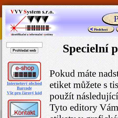
Specielní 
Pokud máte nadst
etiket můžete s t
Internetový obchod
Barcode
Vše pro čárový kód
použít následující
Tyto editory Vá