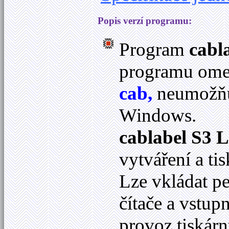
Popis verzí programu:
Program
cabl
programu omez
cab,
neumožňuj
Windows.
cablabel S3 L
vytváření a ti
Lze vkládat p
čítače a vstup
provoz tiskár