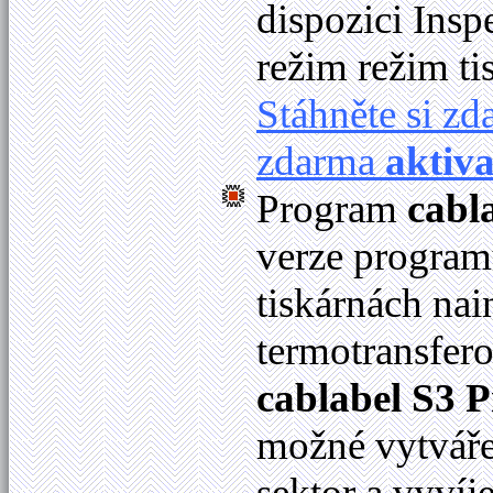
dispozici Ins
režim režim ti
Stáhněte si z
zdarma
aktiv
Program
cabl
verze programu
tiskárnách na
termotransfer
cablabel S3 P
možné vytváře
sektor a vyvíje