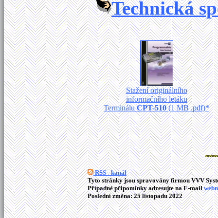
Technická sp
Stažení originálního
informačního letáku
Terminálu
CPT-510
(1 MB .pdf)*
RSS - kanál
Tyto stránky jsou spravovány firmou VVV Syste
Případné připomínky adresujte na E-mail
webm
Poslední změna: 25 listopadu 2022