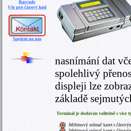
Barcode
Vše pro čárový kód
Spojení na nás
nasnímání dat vč
spolehlivý přeno
displeji lze zobr
základě sejmutých
Terminál je dodáván volitelně s více 
štěrbinový snímač karet s čárový
štěrbinový snímač karet s čárový