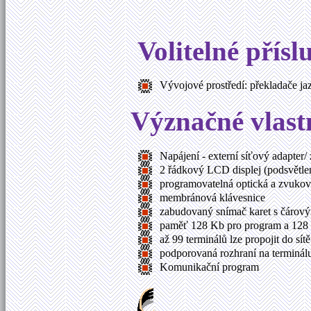
Volitelné přísl
Vývojové prostředí: překladače ja
Význačné vlast
Napájení - externí síťový adapter
2 řádkový LCD displej (podsvětle
programovatelná optická a zvukov
membránová klávesnice
zabudovaný snímač karet s čárov
paměť 128 Kb pro program a 128
až 99 terminálů lze propojit do sí
podporovaná rozhraní na terminálu
Komunikační program