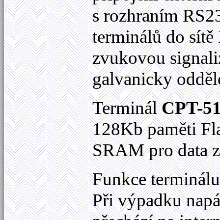
s rozhraním RS23
terminálů do sítě
zvukovou signaliz
galvanicky odděl
Terminál
CPT-5
128Kb paměti Fl
SRAM pro data z
Funkce terminálu 
Při výpadku napá