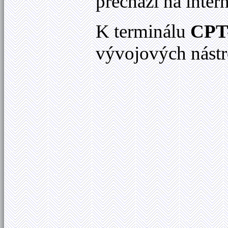
přechází na intern
K terminálu
CPT
vývojových nástr