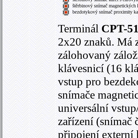
štěrbinový snímač magnetických kar
bezdotykový snímač proximity ka
Terminál
CPT-5
2x20 znaků. Má z
zálohovaný zálož
klávesnicí (16 kl
vstup pro bezde
snímače magnetic
universální vstup
zařízení (snímač 
připojení externí