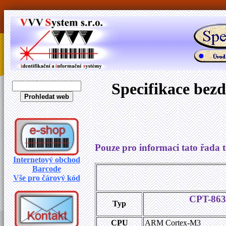
Specifikace bez
Pouze pro informaci tato řada te
Internetový obchod
Barcode
Vše pro čárový kód
CPT-863
Typ
CPU
ARM Cortex-M3