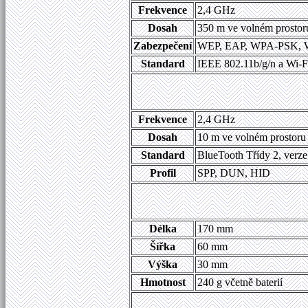
Frekvence
2,4 GHz
Dosah
350 m ve volném prostor
Zabezpečení
WEP, EAP, WPA-PSK,
Standard
IEEE 802.11b/g/n a Wi-F
Frekvence
2,4 GHz
Dosah
10 m ve volném prostoru
Standard
BlueTooth Třídy 2, verz
Profil
SPP, DUN, HID
Délka
170 mm
Šířka
60 mm
Výška
30 mm
Hmotnost
240 g včetně baterií