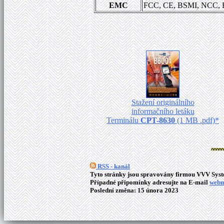
EMC
FCC, CE, BSMI, NCC,
Stažení originálního
informačního letáku
Terminálu
CPT-8630
(1 MB .pdf)*
RSS - kanál
Tyto stránky jsou spravovány firmou VVV Syste
Případné připomínky adresujte na E-mail
webm
Poslední změna: 15 února 2023