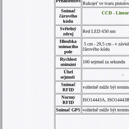
Příslušenství
Rukojeť ve tvaru pistolo
Snímač
CCD - Linear
čárového
kódu
Světelný
Red LED 650 nm
zdroj
Hloubka
5 cm - 29,5 cm - v závisl
snímacího
čárového kódu
pole
Rychlost
100 sejmutí za sekundu
snímání
Úhel
-
sejmutí
Snímač
volitelně může být term
RFID
Normy
ISO14443A, ISO14443B
RFID
Snímač GPS
volitelně může být term