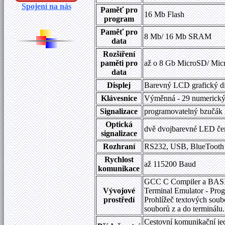
Spojení na nás
Paměť pro
16 Mb Flash
program
Paměť pro
8 Mb/ 16 Mb SRAM
data
Rozšíření
paměti pro
až o 8 Gb MicroSD/ M
data
Displej
Barevný LCD grafický di
Klávesnice
Výměnná - 29 numerický
Signalizace
programovatelný bzučák 
Optická
dvě dvojbarevné LED čer
signalizace
Rozhraní
RS232, USB, BlueTooth 
Rychlost
až 115200 Baud
komunikace
GCC C Compiler a BASIC
Vývojové
Terminal Emulator - Pro
prostředí
Prohlížeč textových sou
souborů z a do terminálu.
Cestovní komunikační je