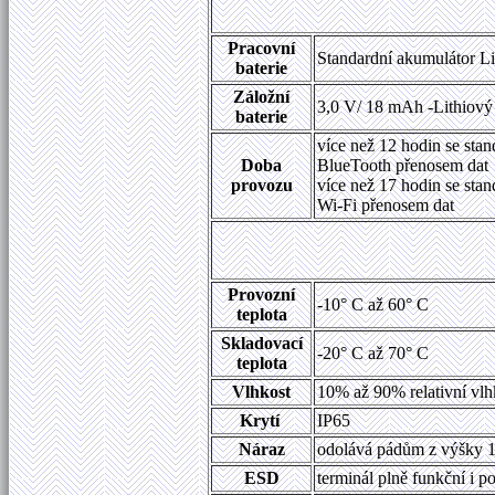
Pracovní
Standardní akumulátor L
baterie
Záložní
3,0 V/ 18 mAh -Lithiový 
baterie
více než 12 hodin se st
Doba
BlueTooth přenosem dat
provozu
více než 17 hodin se st
Wi-Fi přenosem dat
Provozní
-10° C až 60° C
teplota
Skladovací
-20° C až 70° C
teplota
Vlhkost
10% až 90% relativní vlh
Krytí
IP65
Náraz
odolává pádům z výšky 1,
ESD
terminál plně funkční i 