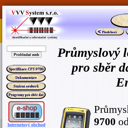
Průmyslový l
pro sběr d
E
Průmysl
9700
od
Internetový obchod