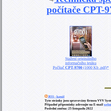
počítače
CPT-9
Stažení originálního
informačního letáku
Počítač
CPT-9700
(1000 Kb .pdf)*
RSS - kanál
Tyto stránky jsou spravovány firmou VVV Syste
Případné připomínky adresujte na E-mail
webm
Poslední změna: 25 listopadu 2022