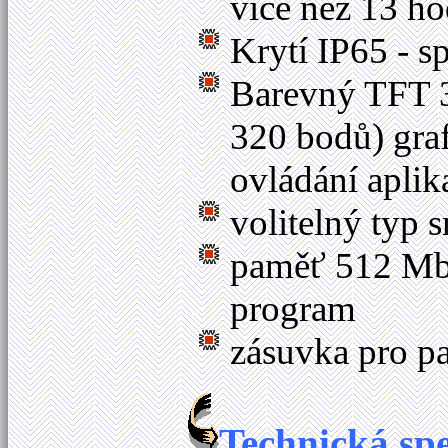
více než 13 ho
Krytí IP65 - s
Barevný TFT 
320 bodů) graf
ovládání aplik
volitelný typ
paměť 512 Mb
program
zásuvka pro 
Technická sp