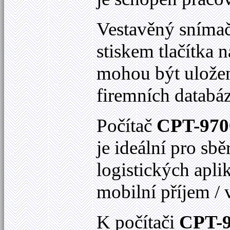
Vestavěný snímač
stiskem tlačítka 
mohou být uložen
firemních databá
Počítač
CPT-970
je ideální pro sb
logistických apli
mobilní příjem / v
K počítači
CPT-