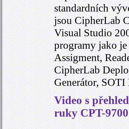
standardních vývo
jsou CipherLab 
Visual Studio 20
programy jako je
Assigment, Reade
CipherLab Deplo
Generátor, SOTI
Video s přehle
ruky CPT-9700