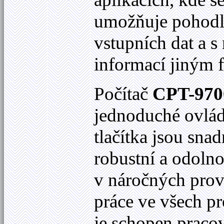
umožňuje pohodln
vstupních dat a s
informací jiným 
Počítač
CPT-970
jednoduché ovlád
tlačítka jsou sna
robustní a odolno
v náročných prov
práce ve všech p
je schopen pracov