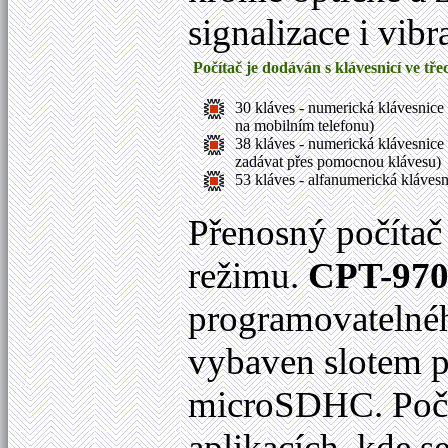
signalizace i vibr
Počítač je dodáván s klávesnicí ve tř
30 kláves - numerická klávesnice
na mobilním telefonu)
38 kláves - numerická klávesnice
zadávat přes pomocnou klávesu)
53 kláves - alfanumerická klávesn
Přenosný počíta
režimu.
CPT-970
programovatelného
vybaven slotem p
microSDHC. Počít
aplikacích, kde s