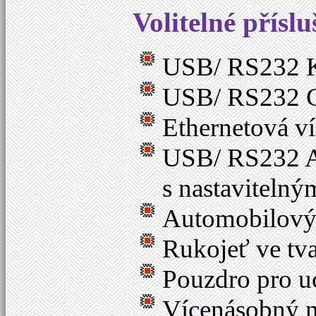
Volitelné příslu
USB/ RS232 K
USB/ RS232 Ce
Ethernetová v
USB/ RS232 Au
s nastaviteln
Automobilový 
Rukojeť ve tva
Pouzdro pro u
Vícenásobný n