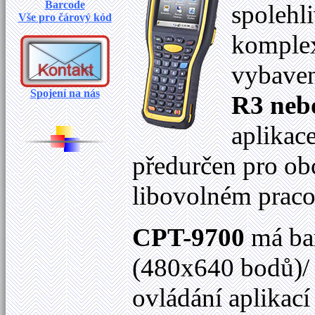
Barcode
spolehl
Vše pro čárový kód
komplex
vybave
Spojení na nás
R3 neb
aplikac
předurčen pro ob
libovolném praco
CPT-9700
má bar
(480
x640 bodů
)
ovládání aplikac