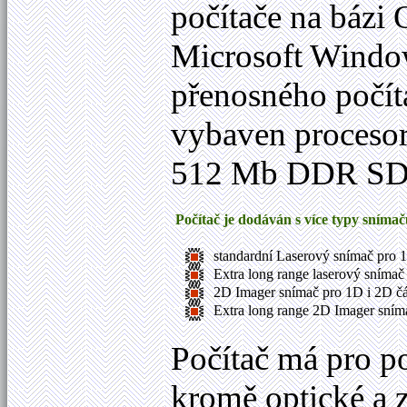
počítače na bázi
Microsoft Windo
přenosného počíta
vybaven proceso
512 Mb DDR SD
Počítač je dodáván s více typy sním
standardní Laserový snímač pro
Extra long range laserový snímač
2D Imager snímač pro 1D i 2D č
Extra long range 2D Imager sním
Počítač má pro p
kromě optické a