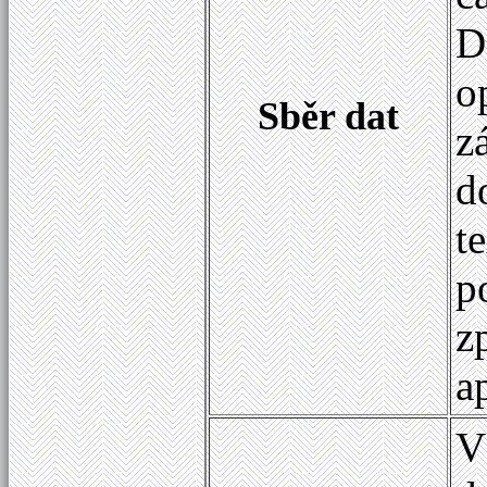
D
o
Sběr dat
z
d
t
p
z
a
V