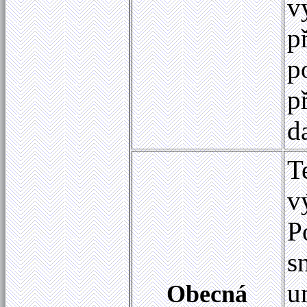
v
p
p
p
d
T
v
P
s
u
Obecná