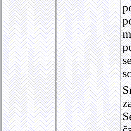
p
p
m
p
s
s
S
z
S
č