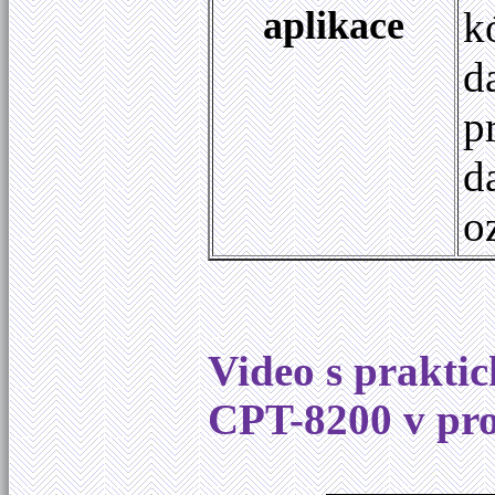
aplikace
k
d
p
d
o
Video s prakti
CPT-8200 v pro