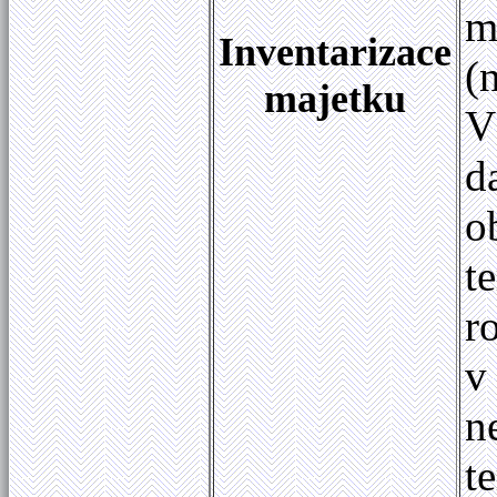
m
Inventarizace
(
majetku
V
d
o
t
r
v
n
t