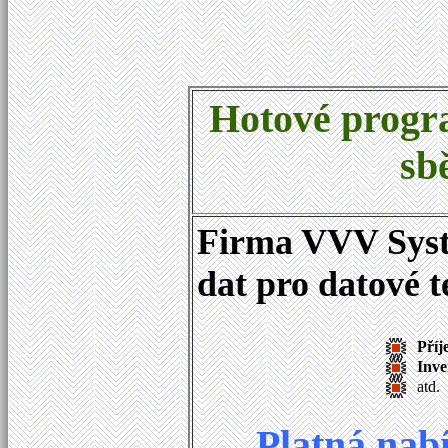
Hotové progr
sb
Firma VVV Syste
dat pro datové 
Příj
Inve
atd.
Platná nab