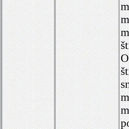
m
m
m
š
O
š
s
m
m
p