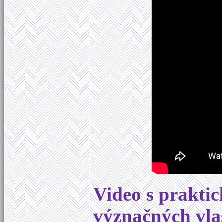
Video s prakti
význačných vla