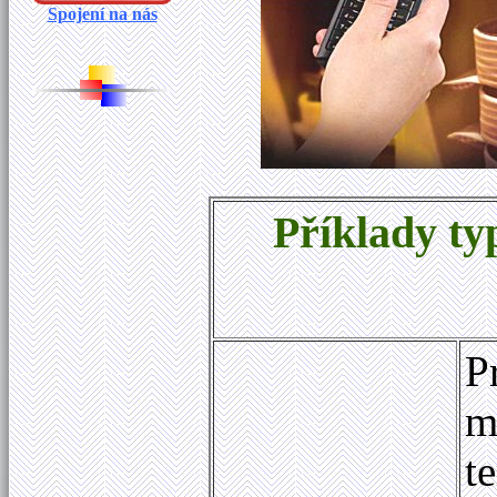
Spojení na nás
Příklady ty
P
m
t