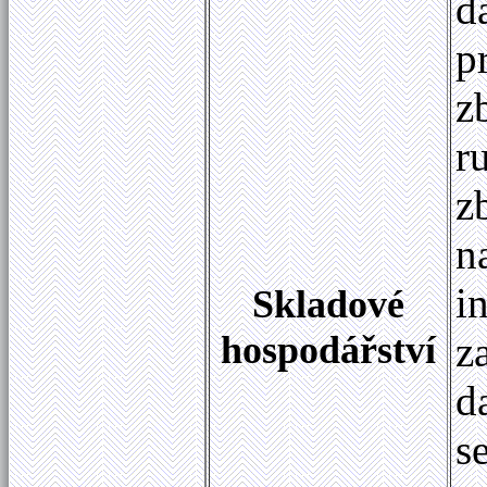
d
p
z
r
z
n
i
Skladové
hospodářství
z
d
s