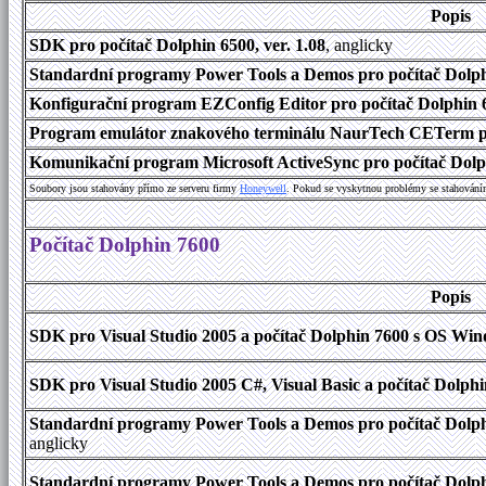
Popis
SDK pro počítač Dolphin 6500, ver. 1.08
, anglicky
Standardní programy Power Tools a Demos pro počítač Dolphi
Konfigurační program EZConfig Editor pro počítač Dolphin 65
Program emulátor znakového terminálu NaurTech CETerm pro
Komunikační program Microsoft ActiveSync pro počítač Dolph
Soubory jsou stahovány přímo ze serveru firmy
Honeywell
. Pokud se vyskytnou problémy se stahování
Počítač Dolphin 7600
Popis
SDK pro Visual Studio 2005 a počítač Dolphin 7600 s OS Wind
SDK pro Visual Studio 2005 C#, Visual Basic a počítač Dolph
Standardní programy Power Tools a Demos pro počítač Dolphi
anglicky
Standardní programy Power Tools a Demos pro počítač Dolph