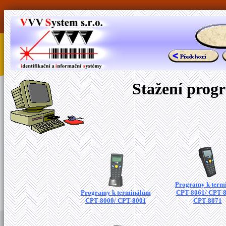
Stažení prog
Programy k term
Programy k terminálům
CPT-8061/ CPT-8
CPT-8000/ CPT-8001
CPT-8071