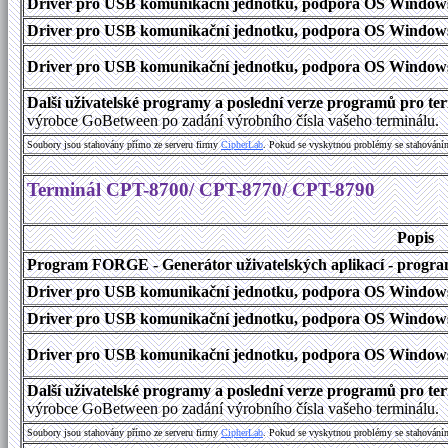
Driver pro USB komunikační jednotku, podpora OS Windows
Driver pro USB komunikační jednotku, podpora OS Windows 1
Driver pro USB komunikační jednotku, podpora OS Windows 2000
Další uživatelské programy a poslední verze programů pro 
výrobce GoBetween po zadání výrobního čísla vašeho terminálu.
Soubory jsou stahovány přímo ze serveru firmy
C
i
p
h
e
r
L
a
b
. Pokud se vyskytnou problémy se stahování
Terminál CPT-8700/ CPT-8770/ CPT-8790
Popis
Program FORGE - Generátor uživatelských aplikací - program 
Driver pro USB komunikační jednotku, podpora OS Windows
Driver pro USB komunikační jednotku, podpora OS Windows 1
Driver pro USB komunikační jednotku, podpora OS Windows 2000
Další uživatelské programy a poslední verze programů pro 
výrobce GoBetween po zadání výrobního čísla vašeho terminálu.
Soubory jsou stahovány přímo ze serveru firmy
C
i
p
h
e
r
L
a
b
. Pokud se vyskytnou problémy se stahování