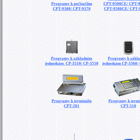
Programy k počítačům
CPT-9500CE/ CPT-
CPT-9300/ CPT-9370
CPT-9580CE/ CPT-
Programy k základním
Programy k zákl
jednotkám CP-3510/ CP-3550
jednotkám CP-3560/
Programy k terminálu
Programy k term
CPT-201
CPT-510