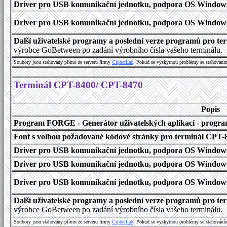
Driver pro USB komunikační jednotku, podpora OS Windows 1
Driver pro USB komunikační jednotku, podpora OS Windows 2000
Další uživatelské programy a poslední verze programů pro 
výrobce GoBetween po zadání výrobního čísla vašeho terminálu.
Soubory jsou stahovány přímo ze serveru firmy
C
i
p
h
e
r
L
a
b
. Pokud se vyskytnou problémy se stahování
Terminál CPT-8400/ CPT-8470
Popis
Program FORGE - Generátor uživatelských aplikací - program 
Font s volbou požadované kódové stránky pro terminál CPT
Driver pro USB komunikační jednotku, podpora OS Windows
Driver pro USB komunikační jednotku, podpora OS Windows 1
Driver pro USB komunikační jednotku, podpora OS Windows 2000
Další uživatelské programy a poslední verze programů pro 
výrobce GoBetween po zadání výrobního čísla vašeho terminálu.
Soubory jsou stahovány přímo ze serveru firmy
C
i
p
h
e
r
L
a
b
. Pokud se vyskytnou problémy se stahování