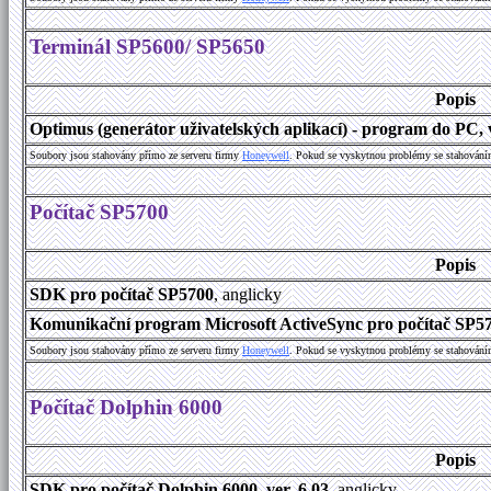
Terminál SP5600/ SP5650
Popis
Optimus (generátor uživatelských aplikací) - program do PC, v
Soubory jsou stahovány přímo ze serveru firmy
Honeywell
. Pokud se vyskytnou problémy se stahování
Počítač SP5700
Popis
SDK pro počítač SP5700
, anglicky
Komunikační program Microsoft ActiveSync pro počítač SP570
Soubory jsou stahovány přímo ze serveru firmy
Honeywell
. Pokud se vyskytnou problémy se stahování
Počítač Dolphin 6000
Popis
SDK pro počítač Dolphin 6000, ver. 6.03
, anglicky