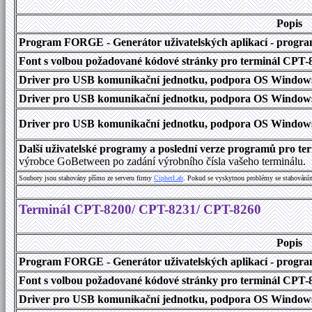
Popis
Program FORGE - Generátor uživatelských aplikací - program 
Font s volbou požadované kódové stránky pro terminál CPT
Driver pro USB komunikační jednotku, podpora OS Windows
Driver pro USB komunikační jednotku, podpora OS Windows 1
Driver pro USB komunikační jednotku, podpora OS Windows 2000
Další uživatelské programy a poslední verze programů pro 
výrobce GoBetween po zadání výrobního čísla vašeho terminálu.
Soubory jsou stahovány přímo ze serveru firmy
C
i
p
h
e
r
L
a
b
. Pokud se vyskytnou problémy se stahování
Terminál CPT-8200/ CPT-8231/ CPT-8260
Popis
Program FORGE - Generátor uživatelských aplikací - program 
Font s volbou požadované kódové stránky pro terminál CPT
Driver pro USB komunikační jednotku, podpora OS Windows