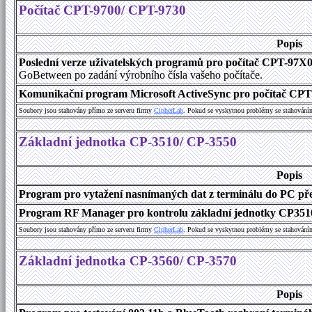
Počítač CPT-9700/ CPT-9730
Popis
Poslední verze uživatelských programů pro počítač CPT-97X
GoBetween po zadání výrobního čísla vašeho počítače.
Komunikační program Microsoft ActiveSync pro počítač CPT9
Soubory jsou stahovány přímo ze serveru firmy
C
i
p
h
e
r
L
a
b
. Pokud se vyskytnou problémy se stahování
Základní jednotka CP-3510/ CP-3550
Popis
Program pro vytažení nasnímaných dat z terminálu do PC přes
Program RF Manager pro kontrolu základní jednotky CP3510
Soubory jsou stahovány přímo ze serveru firmy
C
i
p
h
e
r
L
a
b
. Pokud se vyskytnou problémy se stahování
Základní jednotka CP-3560/ CP-3570
Popis