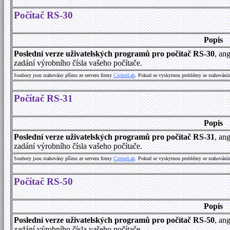
Počítač RS-30
Popis
Poslední verze uživatelských programů pro počítač RS-30
, an
zadání výrobního čísla vašeho počítače.
Soubory jsou stahovány přímo ze serveru firmy
C
i
p
h
e
r
L
a
b
. Pokud se vyskytnou problémy se stahování
Počítač RS-31
Popis
Poslední verze uživatelských programů pro počítač RS-31
, an
zadání výrobního čísla vašeho počítače.
Soubory jsou stahovány přímo ze serveru firmy
C
i
p
h
e
r
L
a
b
. Pokud se vyskytnou problémy se stahování
Počítač RS-50
Popis
Poslední verze uživatelských programů pro počítač RS-50
, an
zadání výrobního čísla vašeho počítače.