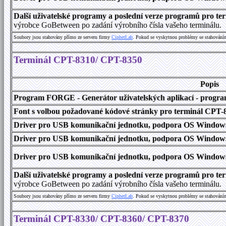
Další uživatelské programy a poslední verze programů pro 
výrobce GoBetween po zadání výrobního čísla vašeho terminálu.
Soubory jsou stahovány přímo ze serveru firmy
C
i
p
h
e
r
L
a
b
. Pokud se vyskytnou problémy se stahování
Terminál CPT-8310/ CPT-8350
Popis
Program FORGE - Generátor uživatelských aplikací - program 
Font s volbou požadované kódové stránky pro terminál CPT
Driver pro USB komunikační jednotku, podpora OS Windows
Driver pro USB komunikační jednotku, podpora OS Windows 1
Driver pro USB komunikační jednotku, podpora OS Windows 2000
Další uživatelské programy a poslední verze programů pro 
výrobce GoBetween po zadání výrobního čísla vašeho terminálu.
Soubory jsou stahovány přímo ze serveru firmy
C
i
p
h
e
r
L
a
b
. Pokud se vyskytnou problémy se stahování
Terminál CPT-8330/ CPT-8360/ CPT-8370