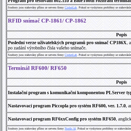
Program pro testování 802.11b a BlueTooth rozhraní terminálu
Soubory jsou stahovány přímo ze serveru firmy
C
i
p
h
e
r
L
a
b
. Pokud se vyskytnou problémy se stahování
RFID snímač CP-1861/ CP-1862
Popis
Poslední verze uživatelských programů pro snímač CP186X
, 
po zadání výrobního čísla vašeho snímače.
Soubory jsou stahovány přímo ze serveru firmy
C
i
p
h
e
r
L
a
b
. Pokud se vyskytnou problémy se stahování
Terminál RF600/ RF650
Popis
Instalační program s komunikační komponentou PLServer typ
Nastavovací program Piccopla pro systém RF600, ver. 1.7.0
, 
Nastavovací program RF6xxConfig pro systém RF650
, anglic
Soubory jsou stahovány přímo ze serveru firmy
Nordic Id
. Pokud se vyskytnou problémy se stahováním 