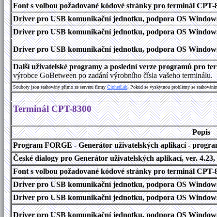
Font s volbou požadované kódové stránky pro terminál CPT
Driver pro USB komunikační jednotku, podpora OS Windows
Driver pro USB komunikační jednotku, podpora OS Windows 1
Driver pro USB komunikační jednotku, podpora OS Windows 2000
Další uživatelské programy a poslední verze programů pro 
výrobce GoBetween po zadání výrobního čísla vašeho terminálu.
Soubory jsou stahovány přímo ze serveru firmy
C
i
p
h
e
r
L
a
b
. Pokud se vyskytnou problémy se stahování
Terminál CPT-8300
Popis
Program FORGE - Generátor uživatelských aplikací - program 
České dialogy pro Generátor uživatelských aplikací, ver. 4.23,
Font s volbou požadované kódové stránky pro terminál CPT
Driver pro USB komunikační jednotku, podpora OS Windows
Driver pro USB komunikační jednotku, podpora OS Windows 1
Driver pro USB komunikační jednotku, podpora OS Windows 2000