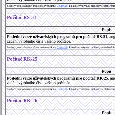
Soubory jsou stahovány přímo ze serveru firmy
C
i
p
h
e
r
L
a
b
. Pokud se vyskytnou problémy se stahování
Počítač RS-51
Popis
Poslední verze uživatelských programů pro počítač RS-51
, an
zadání výrobního čísla vašeho počítače.
Soubory jsou stahovány přímo ze serveru firmy
C
i
p
h
e
r
L
a
b
. Pokud se vyskytnou problémy se stahování
Počítač RK-25
Popis
Poslední verze uživatelských programů pro počítač RK-25
, an
zadání výrobního čísla vašeho počítače.
Soubory jsou stahovány přímo ze serveru firmy
C
i
p
h
e
r
L
a
b
. Pokud se vyskytnou problémy se stahování
Počítač RK-26
Popis