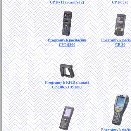
CPT-711 (ScanPal 2)
CPT-8370
Programy k počítačům
Programy k počí
CPT-9200
CP-30
Programy k RFID snímači
CP-1861/ CP-1862
Programy k počí