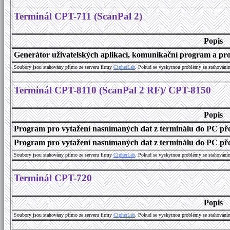
Terminál CPT-711 (ScanPal 2)
Popis
Generátor uživatelských aplikací, komunikační program a prog
Soubory jsou stahovány přímo ze serveru firmy
C
i
p
h
e
r
L
a
b
. Pokud se vyskytnou problémy se stahování
Terminál CPT-8110 (ScanPal 2 RF)/ CPT-8150
Popis
Program pro vytažení nasnímaných dat z terminálu do PC př
Program pro vytažení nasnímaných dat z terminálu do PC přes
Soubory jsou stahovány přímo ze serveru firmy
C
i
p
h
e
r
L
a
b
. Pokud se vyskytnou problémy se stahování
Terminál CPT-720
Popis
Soubory jsou stahovány přímo ze serveru firmy
C
i
p
h
e
r
L
a
b
. Pokud se vyskytnou problémy se stahování