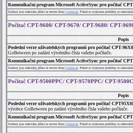
Komunikační program Microsoft ActiveSync pro počítač CPT9
Soubory jsou stahovány přímo ze serveru firmy
C
i
p
h
e
r
L
a
b
. Pokud se vyskytnou problémy se stahování
Počítač CPT-9600/ CPT-9670/ CPT-9680/ CPT-969
Popis
Poslední verze uživatelských programů pro počítač CPT-96X
GoBetween po zadání výrobního čísla vašeho počítače.
Komunikační program Microsoft ActiveSync pro počítač CPT9
Soubory jsou stahovány přímo ze serveru firmy
C
i
p
h
e
r
L
a
b
. Pokud se vyskytnou problémy se stahování
Počítač CPT-9500PPC/ CPT-9570PPC/ CPT-9500
Popis
Poslední verze uživatelských programů pro počítač CPT9
výrobce GoBetween po zadání výrobního čísla vašeho počítače.
Komunikační program Microsoft ActiveSync pro počítač C
Soubory jsou stahovány přímo ze serveru firmy
C
i
p
h
e
r
L
a
b
. Pokud se vyskytnou problémy se stahování