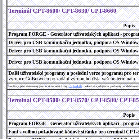
Terminál CPT-8600/ CPT-8630/ CPT-8660
Popis
Program FORGE - Generátor uživatelských aplikací - program 
Driver pro USB komunikační jednotku, podpora OS Windows
Driver pro USB komunikační jednotku, podpora OS Windows 1
Driver pro USB komunikační jednotku, podpora OS Windows 2000
Další uživatelské programy a poslední verze programů pro 
výrobce GoBetween po zadání výrobního čísla vašeho terminálu.
Soubory jsou stahovány přímo ze serveru firmy
C
i
p
h
e
r
L
a
b
. Pokud se vyskytnou problémy se stahování
Terminál CPT-8500/ CPT-8570/ CPT-8580/ CPT-8
Popis
Program FORGE - Generátor uživatelských aplikací - program 
Font s volbou požadované kódové stránky pro terminál CPT