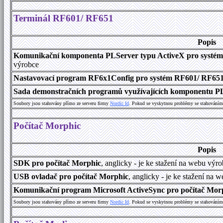
Terminál RF601/ RF651
Popis
Komunikační komponenta PLServer typu ActiveX pro systé
výrobce
Nastavovací program RF6x1Config pro systém RF601/ RF65
Sada demonstračních programů využívajících komponentu P
Soubory jsou stahovány přímo ze serveru firmy
Nordic Id
. Pokud se vyskytnou problémy se stahováním 
Počítač Morphic
Popis
SDK pro počítač Morphic
, anglicky - je ke stažení na webu výr
USB ovladač pro počítač Morphic
, anglicky - je ke stažení na 
Komunikační program Microsoft ActiveSync pro počítač Morph
Soubory jsou stahovány přímo ze serveru firmy
Nordic Id
. Pokud se vyskytnou problémy se stahováním 