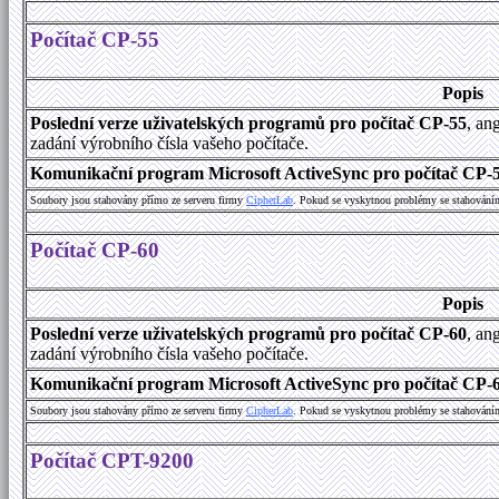
Počítač CP-55
Popis
Poslední verze uživatelských programů pro počítač CP-55
, an
zadání výrobního čísla vašeho počítače.
Komunikační program Microsoft ActiveSync pro počítač CP-55
Soubory jsou stahovány přímo ze serveru firmy
C
i
p
h
e
r
L
a
b
. Pokud se vyskytnou problémy se stahování
Počítač CP-60
Popis
Poslední verze uživatelských programů pro počítač CP-60
, an
zadání výrobního čísla vašeho počítače.
Komunikační program Microsoft ActiveSync pro počítač CP-60
Soubory jsou stahovány přímo ze serveru firmy
C
i
p
h
e
r
L
a
b
. Pokud se vyskytnou problémy se stahování
Počítač CPT-9200