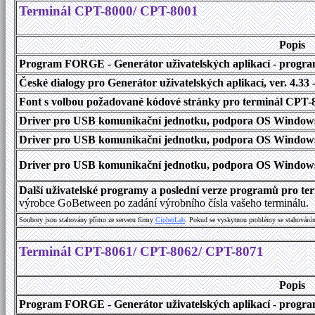
Terminál CPT-8000/ CPT-8001
Popis
Program FORGE - Generátor uživatelských aplikací - program 
České dialogy pro Generátor uživatelských aplikací
, ver. 4.33
Font s volbou požadované kódové stránky pro terminál CPT
Driver pro USB komunikační jednotku, podpora OS Windows
Driver pro USB komunikační jednotku, podpora OS Windows 1
Driver pro USB komunikační jednotku, podpora OS Windows 2000
Další uživatelské programy a poslední verze programů pro t
výrobce GoBetween po zadání výrobního čísla vašeho terminálu.
Soubory jsou stahovány přímo ze serveru firmy
C
i
p
h
e
r
L
a
b
. Pokud se vyskytnou problémy se stahování
Terminál CPT-8061/ CPT-8062/ CPT-8071
Popis
Program FORGE - Generátor uživatelských aplikací - program 