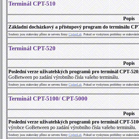
Terminál CPT-510
Popis
Základní docházkový a přístupový program do terminálu CP
Soubory jsou stahovány přímo ze serveru firmy
C
i
p
h
e
r
L
a
b
. Pokud se vyskytnou problémy se stahování
Terminál CPT-520
Popis
Poslední verze uživatelských programů pro terminál CPT-520
GoBetween po zadání výrobního čísla vašeho terminálu.
Soubory jsou stahovány přímo ze serveru firmy
C
i
p
h
e
r
L
a
b
. Pokud se vyskytnou problémy se stahování
Terminál CPT-5100/ CPT-5000
Popis
Poslední verze uživatelských programů pro terminál CPT-51
výrobce GoBetween po zadání výrobního čísla vašeho terminálu.
Soubory jsou stahovány přímo ze serveru firmy
C
i
p
h
e
r
L
a
b
. Pokud se vyskytnou problémy se stahování