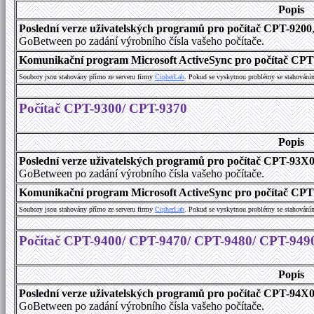
Popis
Poslední verze uživatelských programů pro počítač CPT-9200
GoBetween po zadání výrobního čísla vašeho počítače.
Komunikační program Microsoft ActiveSync pro počítač CPT9
Soubory jsou stahovány přímo ze serveru firmy
C
i
p
h
e
r
L
a
b
. Pokud se vyskytnou problémy se stahování
Počítač CPT-9300/ CPT-9370
Popis
Poslední verze uživatelských programů pro počítač CPT-93X
GoBetween po zadání výrobního čísla vašeho počítače.
Komunikační program Microsoft ActiveSync pro počítač CPT9
Soubory jsou stahovány přímo ze serveru firmy
C
i
p
h
e
r
L
a
b
. Pokud se vyskytnou problémy se stahování
Počítač CPT-9400/ CPT-9470/ CPT-9480/ CPT-949
Popis
Poslední verze uživatelských programů pro počítač CPT-94X
GoBetween po zadání výrobního čísla vašeho počítače.