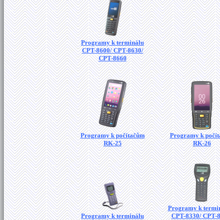
Programy k terminálu
CPT-8600/ CPT-8630/
CPT-8660
Programy k počítačům
Programy k počí
RK-25
RK-26
Programy k termi
Programy k terminálu
CPT-8330/ CPT-8