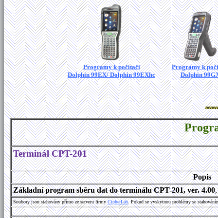
Programy k počítači
Programy k počí
Dolphin 99EX/ Dolphin 99EXhc
Dolphin 99G
Progr
Terminál CPT-201
Popis
Základní program sběru dat do terminálu CPT-201, ver. 4.00
Soubory jsou stahovány přímo ze serveru firmy
C
i
p
h
e
r
L
a
b
. Pokud se vyskytnou problémy se stahování