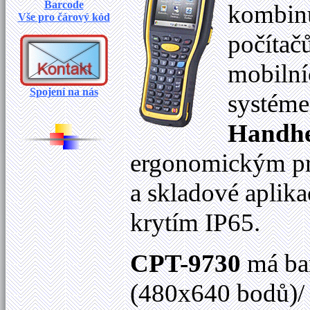
Barcode
kombinu
Vše pro čárový kód
počítač
mobilní
Spojení na nás
systém
Handhe
ergonomickým pr
a skladové aplik
krytím IP65.
CPT-9730
má bar
(480
x640 bodů
)