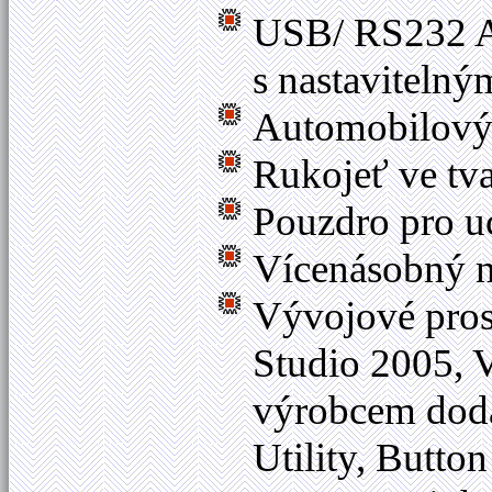
USB/ RS232 Au
s nastaviteln
Automobilový 
Rukojeť ve tva
Pouzdro pro u
Vícenásobný n
Vývojové pros
Studio 2005, V
výrobcem dod
Utility, Butto