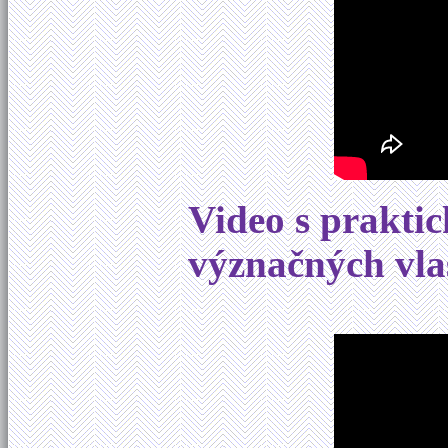
Video s prakti
význačných vla