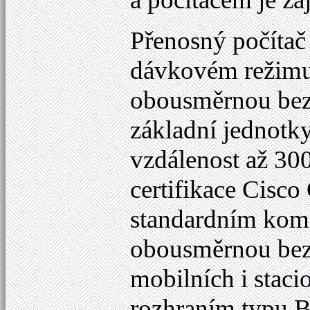
Přenosný počíta
dávkovém režimu 
obousměrnou bezd
základní jednotk
vzdálenost až
300
certifikace Cisco
standardním kom
obousměrnou bezd
mobilních i stac
rozhraním typu B