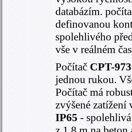
databázím. počít
definovanou kont
spolehlivého pře
vše v reálném ča
Počítač
CPT-973
jednou rukou. Vše
Počítač má robust
zvýšené zatížení 
IP65
- spolehliv
z 1,8 m na beton 