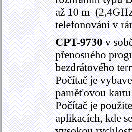
až 10 m (2,4GHz 
telefonování v rá
CPT-9730
v sobě
přenosného progr
bezdrátového term
Počítač je vybave
paměťovou kartu
Počítač je použi
aplikacích, kde s
vysokou rychlost