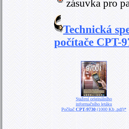
zásuvka pro 
Technická sp
počítače
CPT-9
Stažení originálního
informačního letáku
Počítač
CPT-9730
(1000 Kb .pdf)*