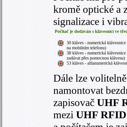
kromě optické a
signalizace i vibr
Počítač je dodáván s klávesnicí ve tř
30 kláves - numerická klávesnice
na mobilním telefonu)
38 kláves - numerická klávesnice
zadávat přes pomocnou klávesu)
53 kláves - alfanumerická klávesn
Dále lze voliteln
namontovat bezd
zapisovač
UHF 
mezi
UHF RFID
a počítačem je za