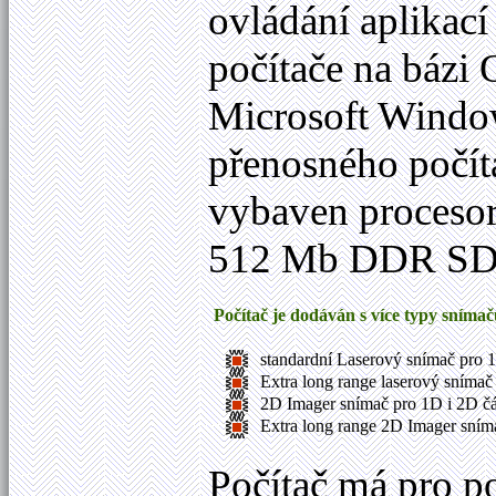
ovládání aplikac
počítače na bázi
Microsoft Windo
přenosného počíta
vybaven proceso
512 Mb DDR SD
Počítač je dodáván s více typy sním
standardní Laserový snímač pro
Extra long range laserový snímač
2D Imager snímač pro 1D i 2D č
Extra long range 2D Imager sním
Počítač má pro p