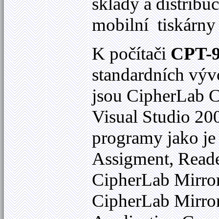
sklady a distribu
mobilní tiskárny 
K počítači
CPT-
standardních vývo
jsou CipherLab 
Visual Studio 20
programy jako je
Assigment, Reade
CipherLab Mirro
CipherLab Mirror