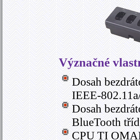
Význačné vlast
Dosah bezdrát
IEEE-802.11a/
Dosah bezdrát
BlueTooth tříd
CPU TI OMAP