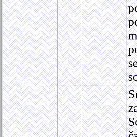
p
p
m
p
s
s
S
z
S
č