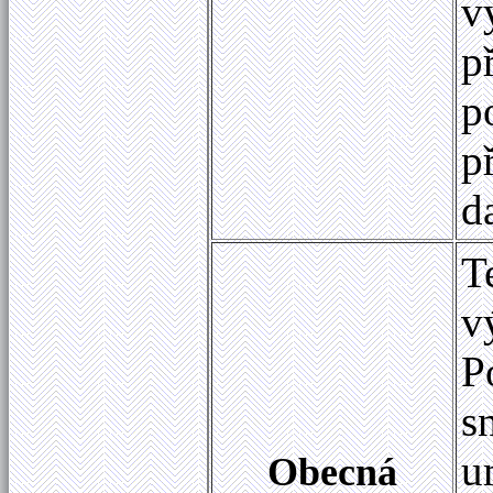
v
p
p
p
d
T
v
P
s
u
Obecná