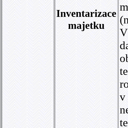
m
Inventarizace
(
majetku
V
d
o
t
r
v
n
t