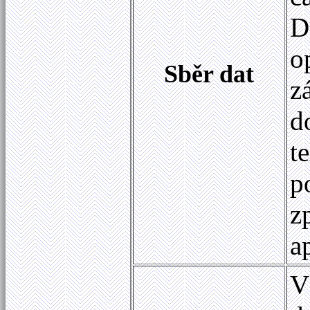
D
o
Sběr dat
z
d
t
p
z
a
V