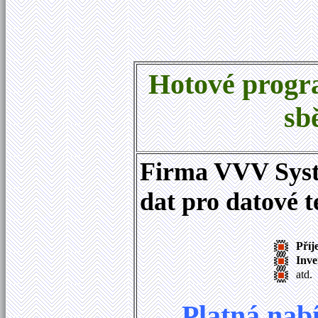
Hotové progr
sb
Firma VVV Syste
dat pro datové 
Příj
Inve
atd.
Platná nab