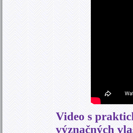
Video s prakti
význačných vla