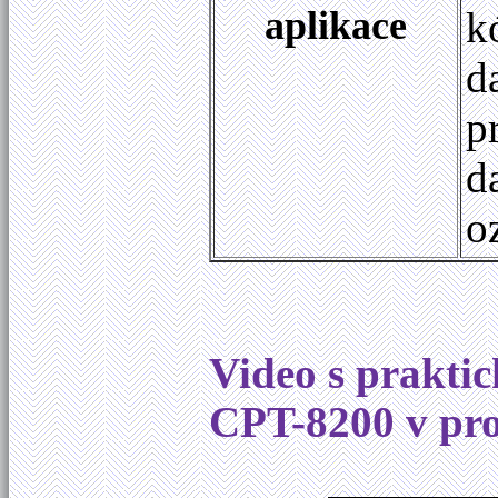
aplikace
k
d
p
d
o
Video s prakti
CPT-8200 v pro