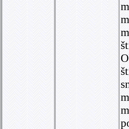
m
m
m
š
O
š
s
m
m
p