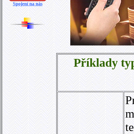
Spojení na nás
Příklady ty
P
m
t