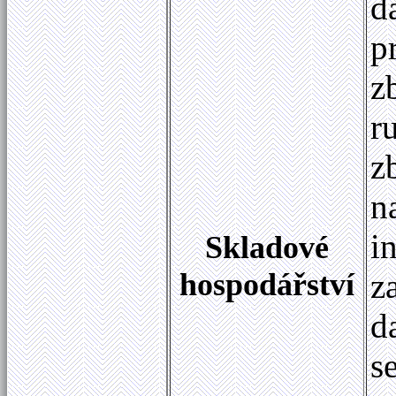
d
p
z
r
z
n
i
Skladové
hospodářství
z
d
s