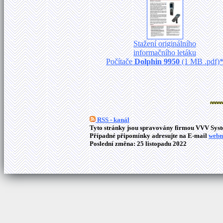
Stažení originálního
informačního letáku
Počítače
Dolphin 9950
(1 MB .pdf)
RSS - kanál
Tyto stránky jsou spravovány firmou VVV Syste
Případné připomínky adresujte na E-mail
webm
Poslední změna: 25 listopadu 2022