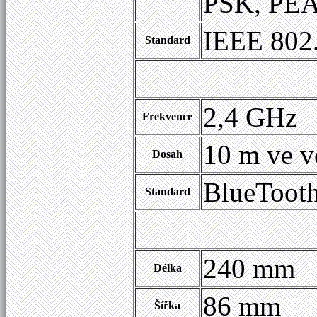
PSK, PE
IEEE 802.
Standard
2,4 GHz
Frekvence
10 m ve v
Dosah
BlueTooth
Standard
240 mm
Délka
86 mm
Šířka