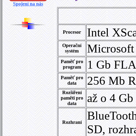
Spojení na nás
Intel XS
Procesor
Microsoft
Operační
systém
1 Gb FL
Paměť pro
program
256 Mb
Paměť pro
data
Rozšíření
až o 4 Gb
paměti pro
data
BlueTooth
Rozhraní
SD, rozhr