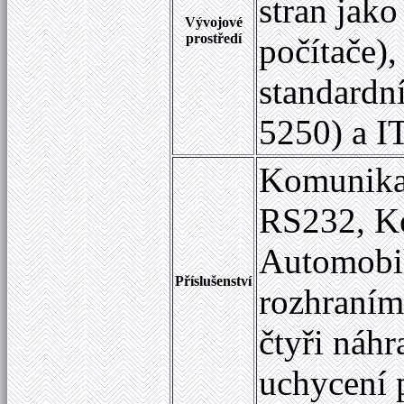
stran jak
Vývojové
prostředí
počítače)
standardn
5250) a I
Komunikač
RS232, Ko
Automobil
Příslušenství
rozhraním
čtyři náh
uchycení 