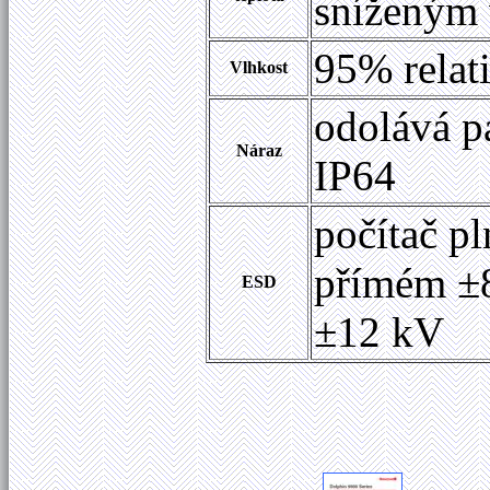
sníženým
95% relat
Vlhkost
odolává p
Náraz
IP64
počítač pl
přímém ±8
ESD
±12 kV