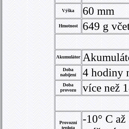
60 mm
Výška
649 g vče
Hmotnost
Akumuláto
Akumulátor
4 hodiny
Doba
nabíjení
více než 
Doba
provozu
-10° C až
Provozní
teplota