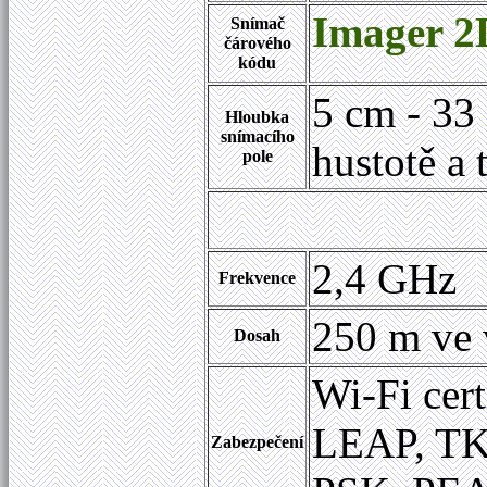
Imager 2
Snímač
čárového
kódu
5 cm - 33 
Hloubka
snímacího
hustotě a
pole
2,4 GHz
Frekvence
250 m ve 
Dosah
Wi-Fi cer
LEAP, TK
Zabezpečení