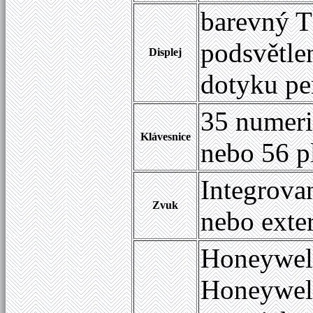
barevný T
podsvětle
Displej
dotyku pe
35 numeri
Klávesnice
nebo 56 p
Integrovan
Zvuk
nebo exte
Honeywel
Honeywell