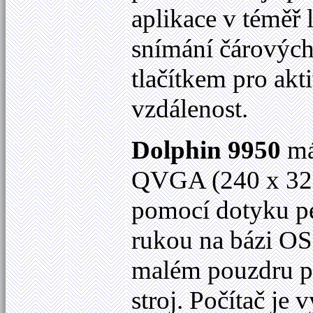
aplikace v téměř
snímání čárových
tlačítkem pro akt
vzdálenost.
Dolphin 9950
má
QVGA (240 x 320 
pomocí dotyku pe
rukou na bázi OS
malém pouzdru př
stroj. Počítač j