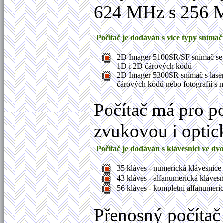
624 MHz s 256 
Počítač je dodáván s více typy sním
2D Imager 5100SR/SF snímač se 
1D i 2D čárových kódů
2D Imager 5300SR snímač s laser
čárových kódů nebo fotografií s 
Počítač má pro p
zvukovou i optic
Počítač je dodáván s klávesnicí ve d
35 kláves - numerická klávesnice
43 kláves - alfanumerická klávesni
56 kláves - kompletní alfanumeri
Přenosný počíta