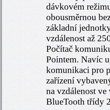
dávkovém režimu 
obousměrnou bezd
základní jednotk
vzdálenost až
250
Počítač
komunikuj
Pointem. Navíc 
komunikaci pro př
zařízení vybave
na vzdálenost ve
BlueTooth třídy 