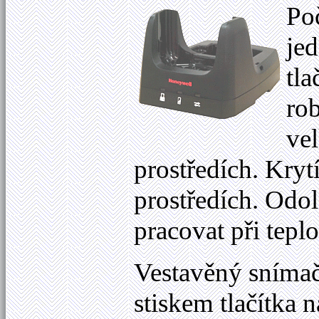
Po
je
tla
rob
ve
prostředích. Kryt
prostředích. Odo
pracovat při tepl
Vestavěný snímač
stiskem tlačítka n