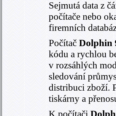
Sejmutá data z č
počítače nebo ok
firemních databá
Počítač
Dolphin 
kódu a rychlou be
v rozsáhlých mode
sledování průmysl
distribuci zboží.
tiskárny a přenosu
K počítači
Dolph