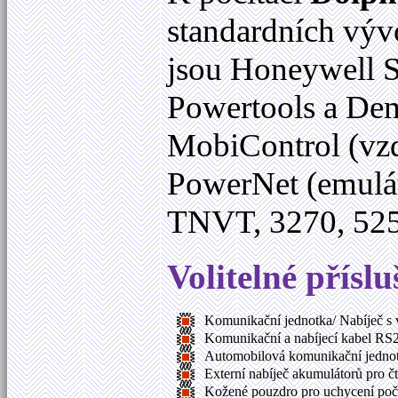
standardních vývo
jsou Honeywell 
Powertools a Demo
MobiControl (vzd
PowerNet (emulát
TNVT, 3270, 525
Volitelné příslu
Komunikační jednotka/ Nabíječ s
Komunikační a nabíjecí kabel R
Automobilová komunikační jednot
Externí nabíječ akumulátorů pro č
Kožené pouzdro pro uchycení poč