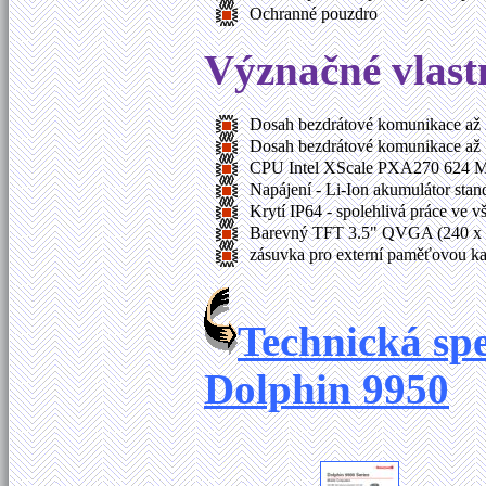
Ochranné pouzdro
Význačné vlast
Dosah bezdrátové komunikace a
Dosah bezdrátové komunikace až 1
CPU Intel XScale PXA270 624 
Napájení - Li-Ion akumulátor sta
Krytí IP64 - spolehlivá práce ve v
Barevný TFT 3.5" QVGA (240 x 320
zásuvka pro externí paměťovou ka
Technická spe
Dolphin 9950