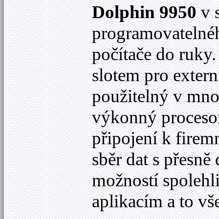
Dolphin 9950
v 
programovatelnéh
počítače do ruky
slotem pro exter
použitelný v mno
výkonný procesor
připojení k fire
sběr dat s přesně
možností spolehl
aplikacím a to vš