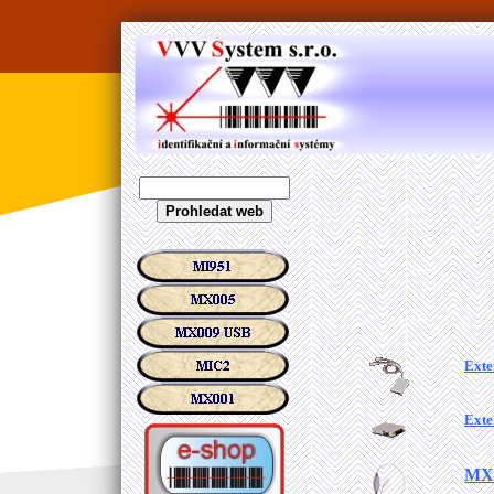
Exte
Exte
MX