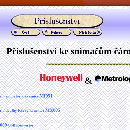
Příslušenství ke snímačům čár
&
MI951
rní emulátor klávesnice
MX005
rní dvojitý RS232 konektor
009
USB Konvertor