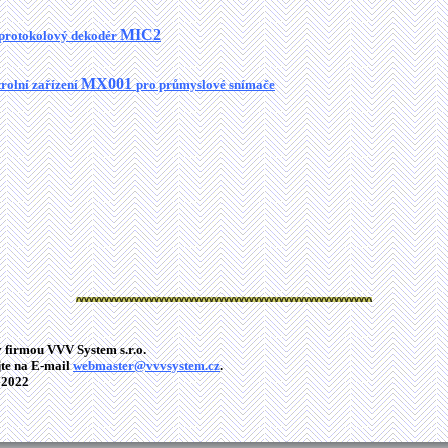
MIC2
protokolový dekodér
MX001
rolní zařízení
pro průmyslové snímače
 firmou VVV System s.r.o.
te na E-mail
webmaster@vvvsystem.cz
.
 2022