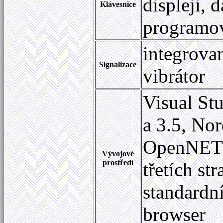
displeji, 
Klávesnice
programov
integrovan
Signalizace
vibrátor
Visual St
a 3.5, No
OpenNETC
Vývojové
prostředí
třetích s
standardn
browser