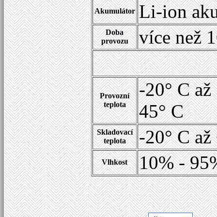
Li-ion ak
Akumulátor
více než 
Doba
provozu
-20° C až
Provozní
teplota
45° C
-20° C až
Skladovací
teplota
10% - 95%
Vlhkost