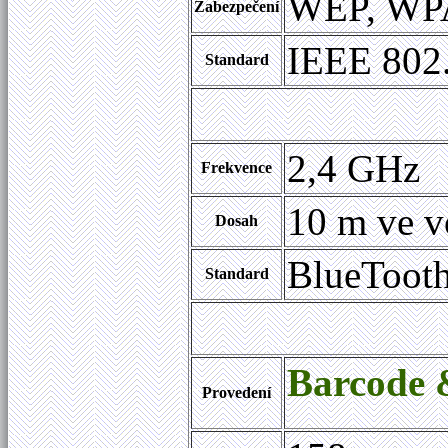
WEP, WPA
Zabezpečení
IEEE 802.
Standard
2,4 GHz
Frekvence
10 m ve v
Dosah
BlueTooth
Standard
Barcode
Provedení