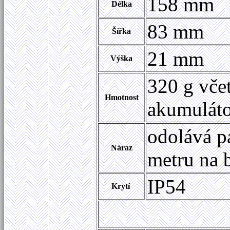
158 mm
Délka
83 mm
Šířka
21 mm
Výška
320 g vče
Hmotnost
akumulát
odolává p
Náraz
metru na 
IP54
Krytí