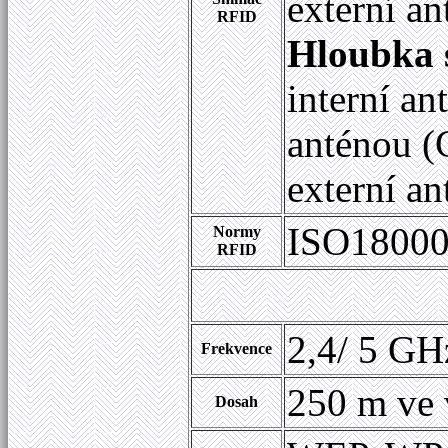
externí a
RFID
Hloubka 
interní an
anténou (
externí a
ISO18000
Normy
RFID
2,4/ 5 GH
Frekvence
250 m ve 
Dosah