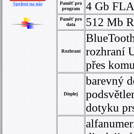
4 Gb FL
Paměť pro
Spojení na nás
program
512 Mb 
Paměť pro
data
BlueTooth
rozhraní 
Rozhraní
přes komu
barevný 
podsvětle
Displej
dotyku pr
alfanume