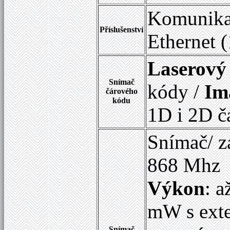
Komunikač
Příslušenství
Ethernet 
Laserový
Snímač
kódy /
Im
čárového
kódu
1D i 2D č
Snímač/ z
868 Mhz
Výkon
: 
mW s exte
Snímač