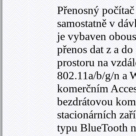
Přenosný počíta
samostatně v dáv
je vybaven obou
přenos dat z a d
prostoru na vzdá
802.11a/b/g/n a W
komerčním Acces
bezdrátovou komu
stacionárních za
typu BlueTooth n