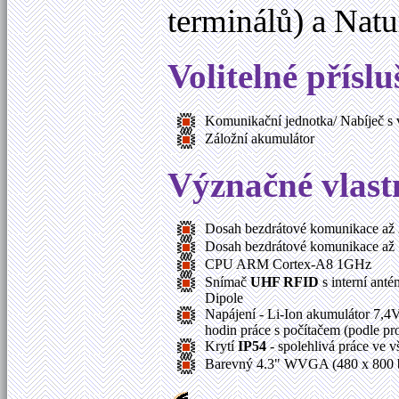
terminálů) a Nat
Volitelné příslu
Komunikační jednotka/ Nabíječ s 
Záložní akumulátor
Význačné vlast
Dosah bezdrátové komunikace až 
Dosah bezdrátové komunikace až 1
CPU ARM Cortex-A8 1GHz
Snímač
UHF RFID
s interní ant
Dipole
Napájení - Li-Ion akumulátor 7,
hodin práce s počítačem (podle pr
Krytí
IP54
- spolehlivá práce ve v
Barevný 4.3" WVGA (480 x 800 bod