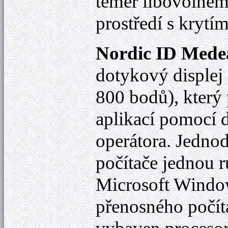
téměř libovolné
prostředí s krytí
Nordic ID Mede
dotykový disple
800 bodů), který
aplikací pomocí 
operátora. Jedno
počítače jednou 
Microsoft Wind
přenosného počíta