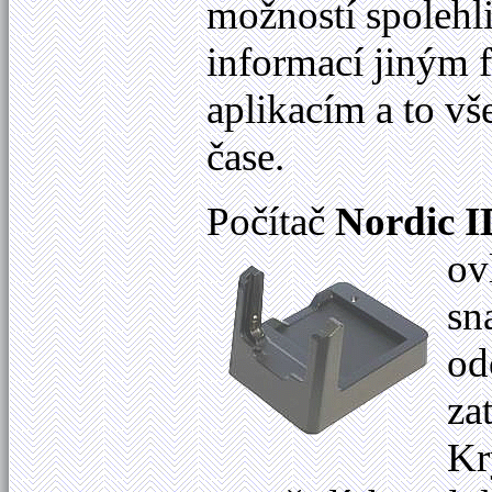
možností spolehl
informací jiným 
aplikacím a to vš
čase.
Počítač
Nordic 
ov
sn
od
za
Kr