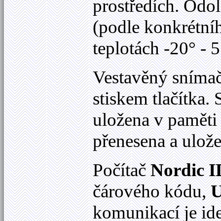
prostředích. Odo
(podle konkrétníh
teplotách -20° - 
Vestavěný snímač
stiskem tlačítka
uložena v paměti
přenesena a ulož
Počítač
Nordic 
čárového kódu,
komunikací je ide