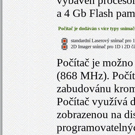
vybaven proces
a 4 Gb Flash pam
Počítač je dodáván s více typy sním
standardní Laserový snímač pro
2D Imager snímač pro 1D i 2D č
Počítač je možno
(868 MHz). Počít
zabudovánu kromě 
Počítač využívá 
zobrazenou na dis
programovatelný