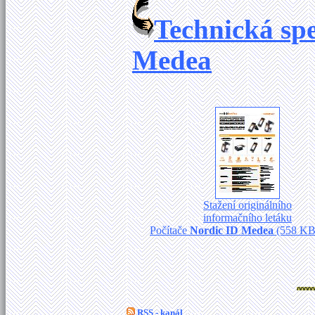
Technická spe
Medea
Stažení originálního
informačního letáku
Počítače
Nordic ID Medea
(558 KB 
RSS - kanál