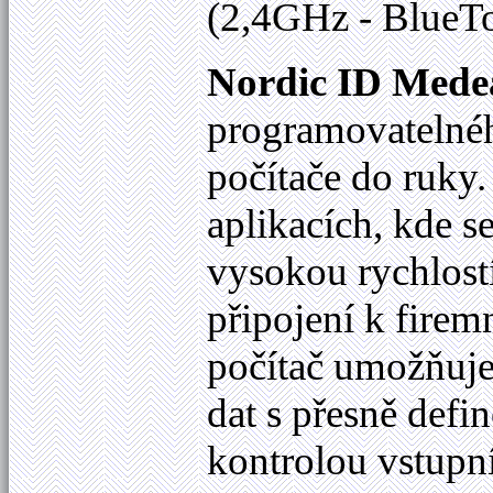
(2,4GHz - BlueTo
Nordic ID Mede
programovatelnéh
počítače do ruky.
aplikacích, kde s
vysokou rychlost
připojení k fire
počítač umožňuje
dat s přesně def
kontrolou vstupní