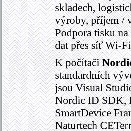
skladech, logisti
výroby, příjem / v
Podpora tisku na
dat přes síť Wi-Fi
K počítači
Nordi
standardních vývo
jsou Visual Stud
Nordic ID SDK,
SmartDevice Fram
Naturtech CETer