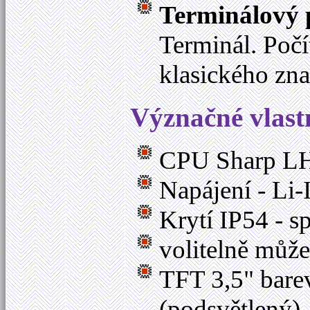
Terminálový 
Terminál. Poč
klasického zn
Význačné vlast
CPU Sharp L
Napájení - Li
Krytí IP54 - s
volitelně může
TFT 3,5" bare
(podsvětlený),