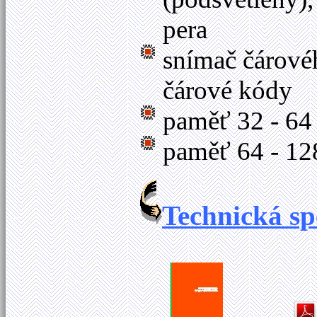
pera
snímač čárové
čárové kódy
paměť 32 - 64
paměť 64 - 1
Technická sp