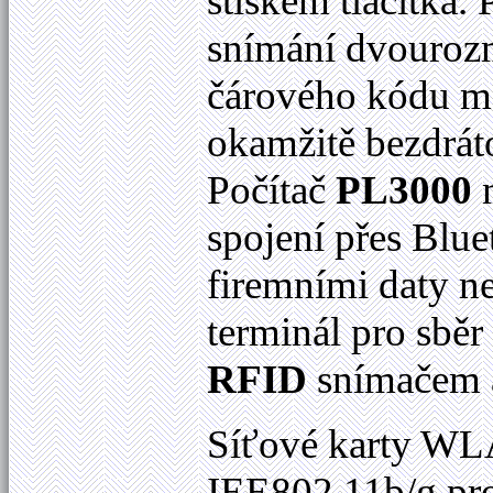
stiskem tlačítka
snímání dvourozm
čárového kódu mo
okamžitě bezdrát
Počítač
PL3000
m
spojení přes Bl
firemními daty n
terminál pro sběr
RFID
snímačem 
Síťové karty WLA
IEE802.11b/g pro