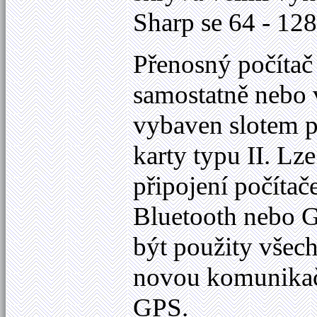
Sharp se 64 - 1
Přenosný počíta
samostatně nebo v
vybaven slotem 
karty typu II. Lz
připojení počít
Bluetooth nebo 
být použity všec
novou komunikačn
GPS.