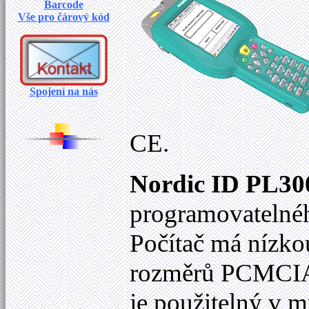
Barcode
Vše pro čárový kód
Spojení na nás
CE.
Nordic ID PL30
programovatelnéh
Počítač má nízko
rozměrů PCMCIA k
je použitelný v m