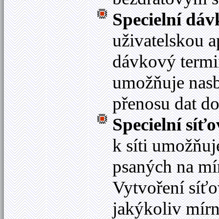
Specielní dáv
uživatelskou a
dávkový termin
umožňuje nasbí
přenosu dat d
Specielní síť
k síti umožňuj
psaných na mí
Vytvoření síť
jakýkoliv mír