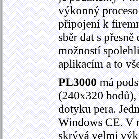
výkonný procesor
připojení k fire
sběr dat s přesně
možností spolehl
aplikacím a to vš
PL3000
má podsv
(
240x320 bodů
)
dotyku pera. Jed
Windows CE. V m
skrývá velmi výk