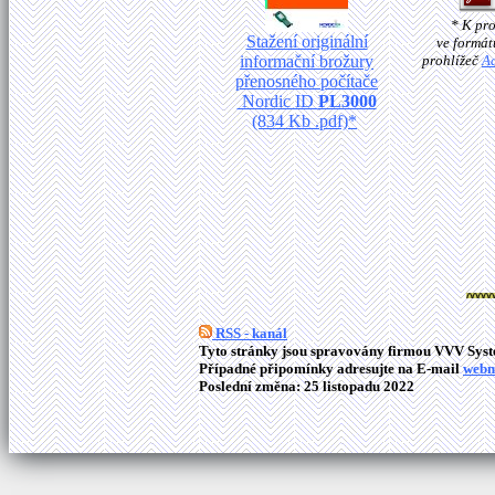
* K pr
Stažení originální
ve formát
informační brožury
prohlížeč
A
přenosného počítače
Nordic ID
PL3000
(834 Kb .pdf)*
RSS - kanál
Tyto stránky jsou spravovány firmou VVV Syste
Případné připomínky adresujte na E-mail
webm
Poslední změna: 25 listopadu 2022