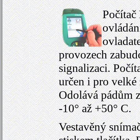
Počítač
ovládán
ovladat
provozech zabudo
signalizaci. Počí
určen i pro velké
Odolává pádům z 
-10° až +50° C.
Vestavěný snímač