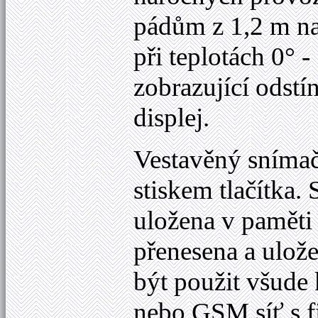
pádům z 1,2 m na
při teplotách 0° -
zobrazující odstí
displej.
Vestavěný snímač
stiskem tlačítka
uložena v paměti
přenesena a ulož
být použit všude
nebo GSM síť s f