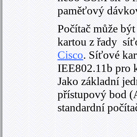
paměťový dávkový
Počítač může být
kartou z řady sí
Cisco
. Síťové ka
IEE802.11b pro k
Jako základní je
přístupový bod (
standardní počíta