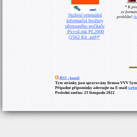
* K pr
ve formát
Stažení originální
prohlížeč
A
informační brožury
přenosného počítače
PiccoLink PL2000
(2562 Kb .pdf)*
RSS - kanál
Tyto stránky jsou spravovány firmou VVV Syste
Případné připomínky adresujte na E-mail
webm
Poslední změna: 25 listopadu 2022