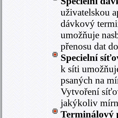
Specielní dáv
uživatelskou a
dávkový termin
umožňuje nasbí
přenosu dat d
Specielní síť
k síti umožňuj
psaných na mí
Vytvoření síť
jakýkoliv mír
Terminálový 