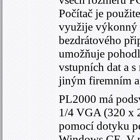
Počítač je použit
využije výkonný 
bezdrátového při
umožňuje pohodln
vstupních dat a s
jiným firemním a
PL2000 má podsvě
1/4 VGA (320 x 2
pomocí dotyku pe
Windows CE. V m