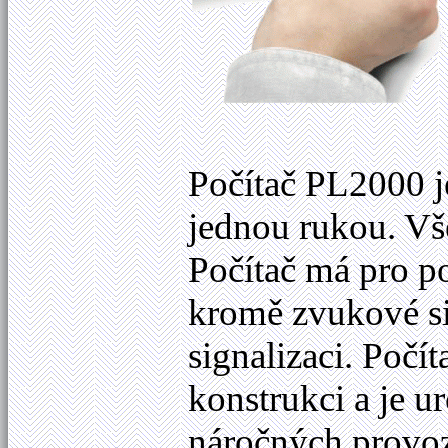
Počítač PL2000 j
jednou rukou. Vše
Počítač má pro p
kromě zvukové si
signalizaci. Počí
konstrukci a je ur
náročných provoz