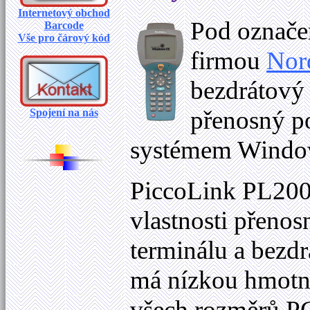
Internetový obchod
Pod označe
Barcode
Vše pro čárový kód
firmou
Nor
bezdrátový
přenosný po
Spojení na nás
systémem Wind
PiccoLink PL200
vlastnosti přeno
terminálu a bezdr
má nízkou hmotno
všech rozměrů PC