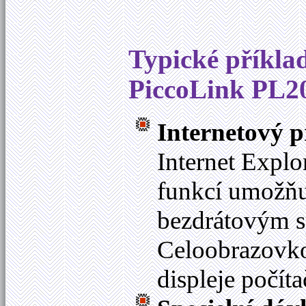
Typické příkla
PiccoLink PL2
Internetový p
Internet Explo
funkcí umožňu
bezdrátovým 
Celoobrazovko
displeje počít