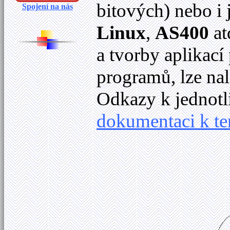
bitových) nebo i 
Spojení na nás
Linux
,
AS400
at
a tvorby aplikací
programů, lze na
Odkazy k jednotl
dokumentaci k t