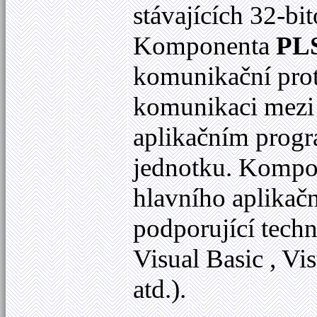
stávajících 32-b
Komponenta
PLS
komunikační pro
komunikaci mezi
aplikačním progr
jednotku. Komp
hlavního aplikač
podporující tech
Visual Basic , Vi
atd.).