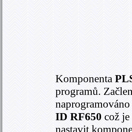
Komponenta
PLS
programů. Začl
naprogramováno 
ID RF650
což je 
nastavit komponen