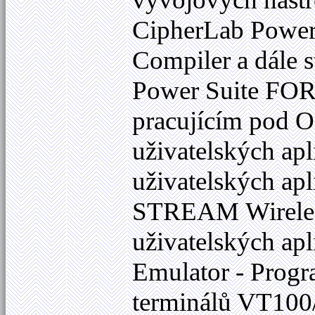
CipherLab Powe
Compiler a dále
Power Suite FORG
pracujícím pod 
uživatelských apl
uživatelských apl
STREAM Wireless
uživatelských a
Emulator - Progr
terminálů VT100