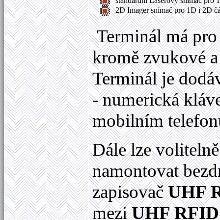
standardní Laserový snímač pro 
2D Imager snímač pro 1D i 2D č
Terminál má pro
kromě zvukové a o
Terminál je dodá
- numerická kláv
mobilním telefon
Dále lze voliteln
namontovat bezd
zapisovač
UHF 
mezi
UHF RFID