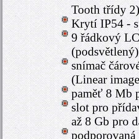
Tooth třídy 2
Krytí IP54 - 
9 řádkový LC
(podsvětlený)
snímač čárov
(Linear imag
paměť 8 Mb p
slot pro př
až 8 Gb pro 
podporovaná 