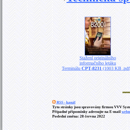
Stažení originálního
informačního letáku
Terminálu
CPT-8231
(1003 KB .pdf
RSS - kanál
Tyto stránky jsou spravovány firmou VVV Syste
Případné připomínky adresujte na E-mail
webm
Poslední změna: 28 června 2022