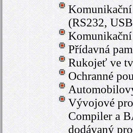
Komunikační 
(RS232, USB,
Komunikační
Přídavná pa
Rukojeť ve tv
Ochranné po
Automobilový
Vývojové pro
Compiler a B
dodávaný pr