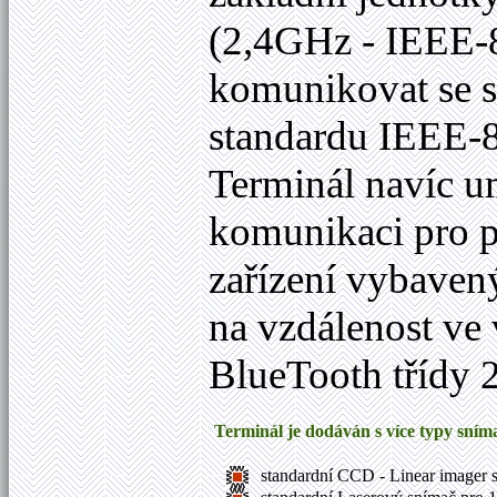
(2,4GHz - IEEE-8
komunikovat se 
standardu IEEE-
Terminál navíc 
komunikaci pro př
zařízení vybave
na vzdálenost ve
BlueTooth třídy 
Terminál je dodáván s více typy sní
standardní CCD - Linear imager 