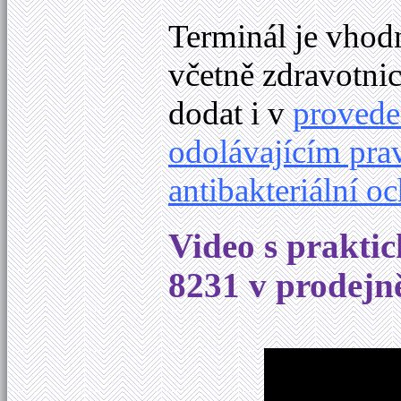
Terminál je vhodn
včetně zdravotn
dodat i v
provede
odolávajícím pra
antibakteriální 
Video s prakti
8231 v prodejn