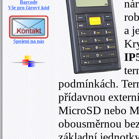
ná
Barcode
Vše pro čárový kód
rob
a j
Kry
Spojení na nás
IP
ter
podmínkách. Term
přídavnou extern
MicroSD nebo M
obousměrnou bezd
základní jednotk