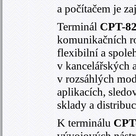
a počítačem je za
Terminál
CPT-8
komunikačních ro
flexibilní a spole
v kancelářských a
v rozsáhlých mod
aplikacích, sledo
sklady a distribu
K terminálu
CPT
vývojových nástr