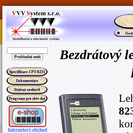
Bezdrátový l
Le
82
kon
Internetový obchod