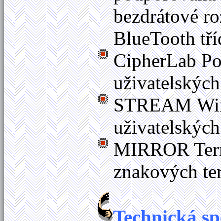
bezdrátové r
BlueTooth tří
CipherLab Po
uživatelskýc
STREAM Wirel
uživatelských
MIRROR Termi
znakových te
Technická sp