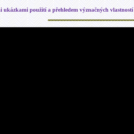
i ukázkami použití a přehledem význačných vlastností