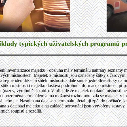
íklady typických uživatelských programů p
ení inventarizace majetku - obsluha má v terminálu nahrány seznamy m
livých místnostech. Majetek a místnosti jsou označeny štítky s čárovým
 sejme identifikační štítek místnosti a dále snímá jednotlivé štítky na 
 štítku místnosti i majetku dostává podrobné informace o místnosti pří
 (název, výrobní číslo atd.). V případě že majetek do dané místnosti nep
a upozorněna terminálem a má možnost rozhodnout zda se majetek v mí
 nebo ne. Nasnímaná data se z terminálu přetahují zpět do počítače, k
ána s databází majetku a na základě porovnání jsou vytvořeny sestavy
rních soupisů a rozdílů.