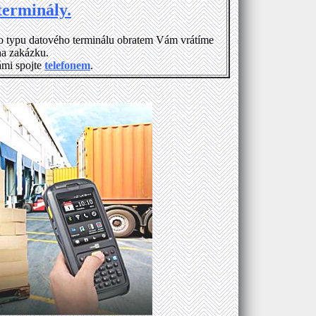
terminály.
o typu datového terminálu obratem Vám vrátíme
na zakázku.
ámi spojte
telefonem
.