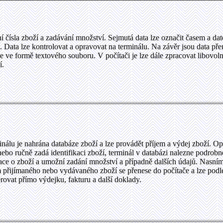
í čísla zboží a zadávání množství. Sejmutá data lze označit časem a da
. Data lze kontrolovat a opravovat na terminálu. Na závěr jsou data př
e ve formě textového souboru. V počítači je lze dále zpracovat libovol
í.
nálu je nahrána databáze zboží a lze provádět příjem a výdej zboží. Op
ebo ručně zadá identifikaci zboží, terminál v databázi nalezne podrobn
ace o zboží a umožní zadání množství a případně dalších údajů. Nasní
 přijímaného nebo vydávaného zboží se přenese do počítače a lze podl
rovat přímo výdejku, fakturu a další doklady.