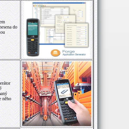
tem
enesena do
nou
erátor
é
maný
e něho