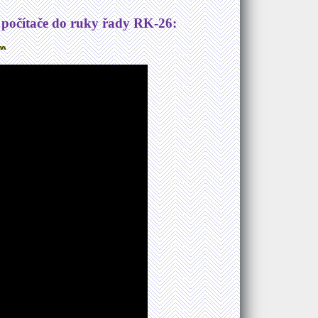
 počítače do ruky řady RK-26: