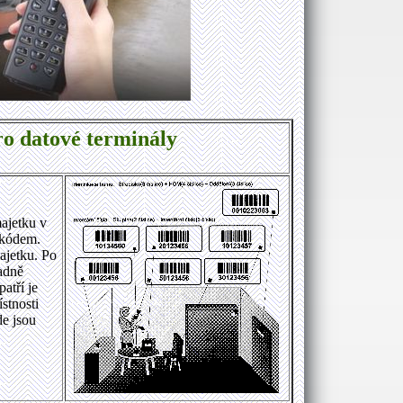
ro datové terminály
ajetku v
 kódem.
majetku. Po
padně
atří je
stnosti
de jsou