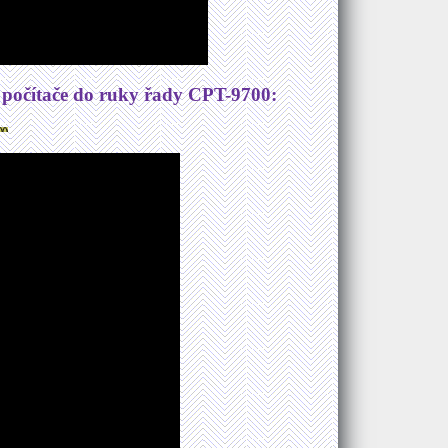
 počítače do ruky řady CPT-9700: