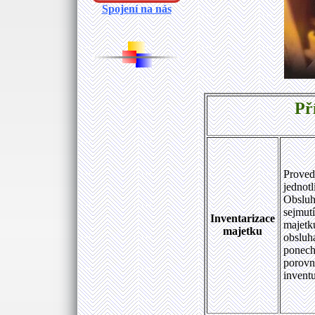
Spojení na nás
Př
Proved
jednot
Obsluha
sejmutí
Inventarizace
majetku
majetku
obsluh
ponechá
porovn
inventu