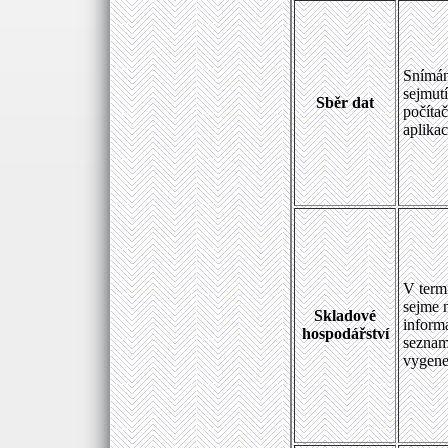
Snímán
sejmutí
Sběr dat
počítač
aplikac
V termi
sejme n
Skladové
inform
hospodářství
seznam
vygene