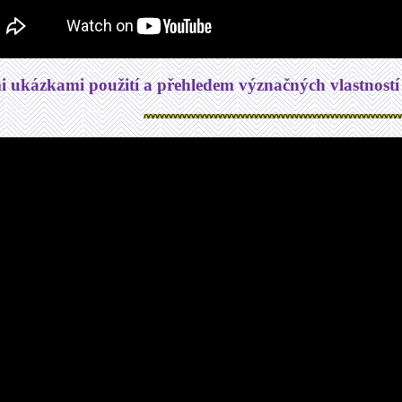
i ukázkami použití a přehledem význačných vlastností