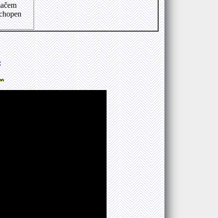
ímačem
schopen
: