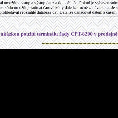
ál umožňuje vstup a výstup dat z a do počítače. Pokud je vybaven sn
ho kódu umožňuje snímat čárové kódy dále lze ručně zadávat data. Je 
prohledávat i rozsáhlé databáze dat. Data lze označovat datem a časem.
 ukázkou použití terminálu řady CPT-8200 v prodejně