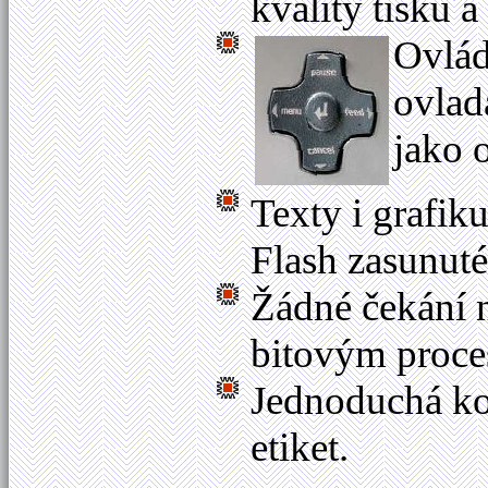
kvality tisku 
Ovlád
ovlad
jako 
Texty i grafik
Flash zasunuté
Žádné čekání n
bitovým proce
Jednoduchá kon
etiket.