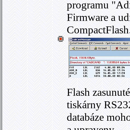
programu "Adm
Firmware a ud
CompactFlash. 
Flash zasunuté
tiskárny RS232
databáze mohou
a upraveny.