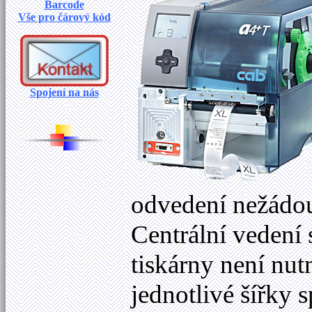
Barcode
Vše pro čárový kód
Spojení na nás
odvedení nežádouc
Centrální vedení
tiskárny není nut
jednotlivé šířky 