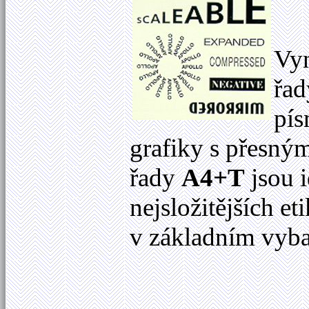
Vyn
řa
pís
grafiky s přesným
řady
A4+T
jsou i
nejsložitějších et
v základním vyba