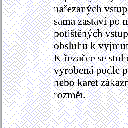
nařezaných vstup
sama zastaví po 
potištěných vstu
obsluhu k vyjmutí
K řezačce se sto
vyrobená podle 
nebo karet zákaz
rozměr.