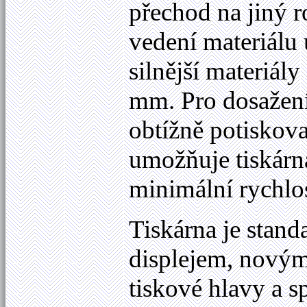
přechod na jiný r
vedení materiálu
silnější materiály
mm. Pro dosažení 
obtížně potiskov
umožňuje tiskárna
minimální rychlos
Tiskárna je sta
displejem, nový
tiskové hlavy a s