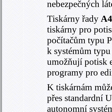
nebezpečných lá
Tiskárny řady
A
tiskárny pro poti
počítačům typu 
k systémům typu
umožňují potisk e
programy pro edit
K tiskárnám může
přes standardní U
autonomní systém.