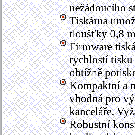
nežádoucího st
Tiskárna umožň
tloušťky 0,8 
Firmware tisk
rychlostí tisk
obtížně potisk
Kompaktní a m
vhodná pro výr
kanceláře. Vyž
Robustní konstr