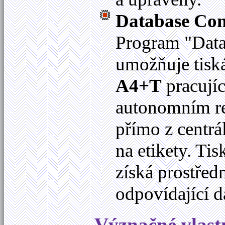
Database Con
Program "Data
umožňuje tisk
A4+T
pracují
autonomním re
přímo z centrá
na etikety. Ti
získá prostřed
odpovídající d
Význačné vlast