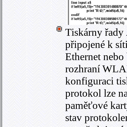
Tiskárny řady
připojené k sít
Ethernet nebo
rozhraní WLA
konfiguraci ti
protokol lze 
paměťové kart
stav protokol