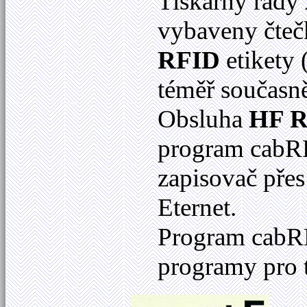
Tiskárny řady
vybaveny čteč
RFID
etikety 
téměř současně
Obsluha
HF 
program cabRF
zapisovač přes
Eternet.
Program cabRF
programy pro t