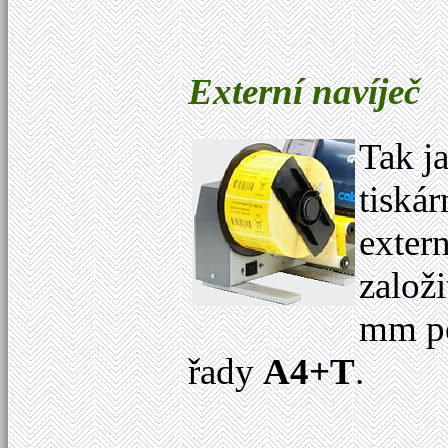
Externí navíječ
Tak j
tiská
exter
založ
mm po
řady
A4+T
.