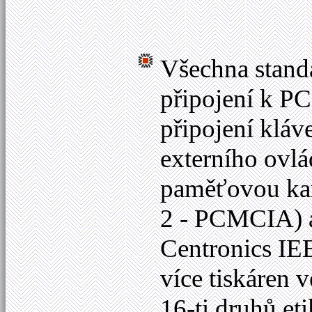
Všechna stand
připojení k PC
připojení klá
externího ovl
paměťovou kar
2 - PCMCIA) a
Centronics IE
více tiskáren v
16-ti druhů e