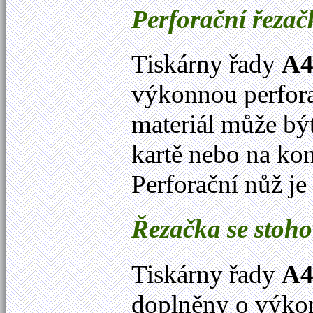
Perforační řezač
Tiskárny řady
A
výkonnou perfora
materiál může bý
kartě nebo na ko
Perforační nůž j
Řezačka se stoh
Tiskárny řady
A
doplněny o výko