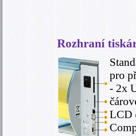
Rozhraní tiská
Stand
pro p
- 2x 
čárov
LCD d
Compa