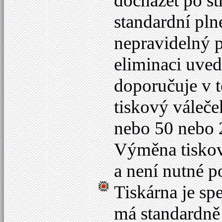
docházet po st
standardní pln
nepravidelný p
eliminaci uve
doporučuje v t
tiskový váleče
nebo 50 nebo
Výměna tiskov
a není nutné p
Tiskárna je spe
má standardně 