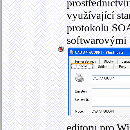
prostřednictví
využívající s
protokolu SO
softwarovými v
editoru pro W