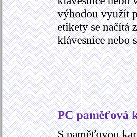
klávesnice nebo v
výhodou využít 
etikety se načítá
klávesnice nebo
PC paměťová k
S paměťovou kar