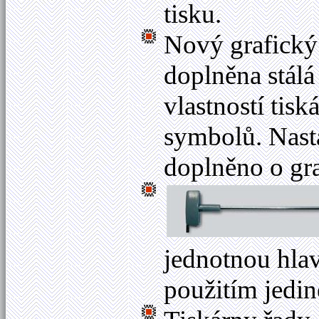
tisku.
Nový grafický 
doplněna stálá
vlastností tis
symbolů. Nast
doplněno o gr
jednotnou hlav
použitím jedin