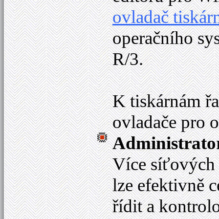
ovladač tiskár
operačního sy
R/3.
K tiskárnám ř
ovladače pro 
Administrato
Více síťových 
lze efektivně c
řídit a kontrol