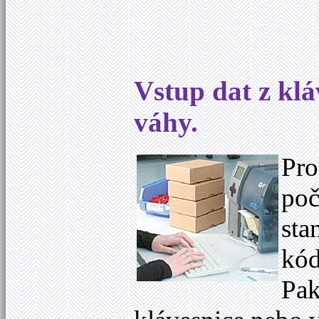
Vstup dat z klá
váhy.
Pro
poč
sta
kód
Pak