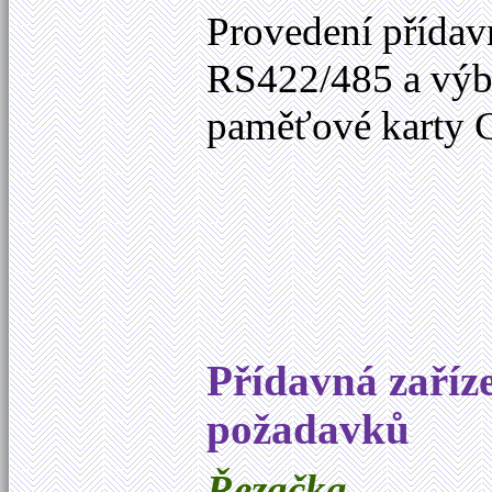
Provedení přída
RS422/485 a výběr
paměťové karty 
Přídavná zaříz
požadavků
Řezačka