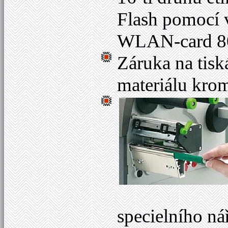
Flash pomocí v
WLAN-card 802
Záruka na tis
materiálu krom
specielního ná