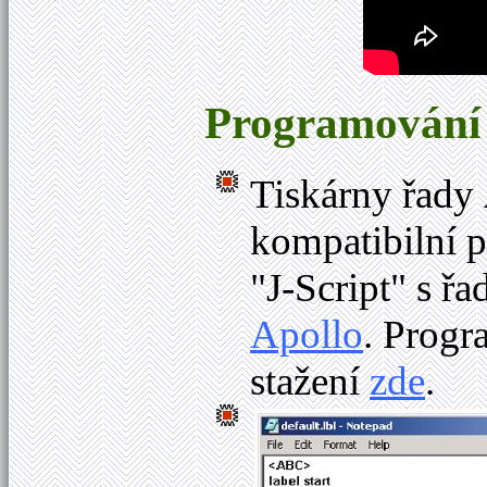
Programování a
Tiskárny řady
kompatibilní 
"J-Script" s řa
Apollo
. Progr
stažení
zde
.