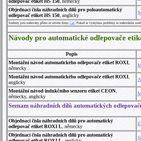
odlepovač etiket HS 150
, německy
Objednací čísla náhradních dílů pro poloautomatický
S
odlepovač etiket HS 150
, anglicky
Soubory jsou stahovány přímo ze serveru firmy
Cab
. Pokud se vyskytnou problémy se stahováním soub
Návody pro automatické odlepovače et
Popis
Montážní návod automatického odlepovače etiket ROXI
,
M
německy
Montážní návod automatického odlepovače etiket ROXI
,
A
anglicky
Montážní návod indukčního senzoru etiket CEON
,
M
německy, anglicky
Seznam náhradních dílů automatických odlepovač
Objednací čísla náhradních dílů pro automatický
E
odlepovač etiket ROXI L
, německy
Objednací čísla náhradních dílů pro automatický
S
odlepovač etiket ROXI L
, anglicky