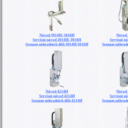
Návod 3014H/ 3016H
Návod
Servisní návod 3014H/ 3016H
Servisní n
Seznam náhradních dílů 3014H/3016H
Seznam náhradn
Návod 4214H
Návod
Servisní návod 4214H
Servisní n
Seznam náhradních dílů 4214H
Seznam náhradn