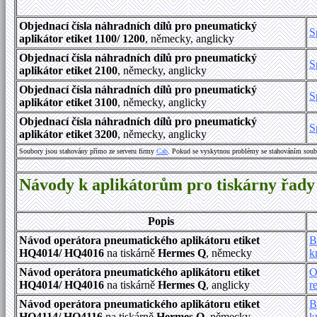
Objednací čísla náhradních dílů pro pneumatický
S
aplikátor etiket 1100/ 1200
, německy, anglicky
Objednací čísla náhradních dílů pro pneumatický
S
aplikátor etiket 2100
, německy, anglicky
Objednací čísla náhradních dílů pro pneumatický
S
aplikátor etiket 3100
, německy, anglicky
Objednací čísla náhradních dílů pro pneumatický
S
aplikátor etiket 3200
, německy, anglicky
Soubory jsou stahovány přímo ze serveru firmy
Cab
. Pokud se vyskytnou problémy se stahováním soub
Návody k aplikátorům pro tiskárny řad
Popis
Návod operátora pneumatického aplikátoru etiket
B
HQ4014/ HQ4016
na tiskárně
Hermes Q
, německy
k
Návod operátora pneumatického aplikátoru etiket
O
HQ4014/ HQ4016
na tiskárně
Hermes Q
, anglicky
r
Návod operátora pneumatického aplikátoru etiket
B
HQ4114/ HQ4116
na tiskárně
Hermes Q
, německy
k