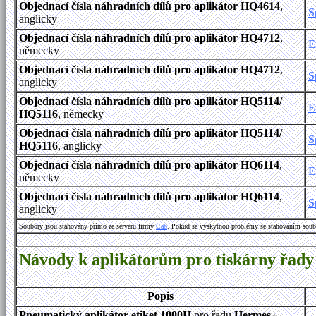
Objednací čísla náhradních dílů pro aplikátor HQ4614
,
S
anglicky
Objednací čísla náhradních dílů pro aplikátor HQ4712
,
E
německy
Objednací čísla náhradních dílů pro aplikátor HQ4712
,
S
anglicky
Objednací čísla náhradních dílů pro aplikátor HQ5114/
E
HQ5116
, německy
Objednací čísla náhradních dílů pro aplikátor HQ5114/
S
HQ5116
, anglicky
Objednací čísla náhradních dílů pro aplikátor HQ6114
,
E
německy
Objednací čísla náhradních dílů pro aplikátor HQ6114
,
S
anglicky
Soubory jsou stahovány přímo ze serveru firmy
Cab
. Pokud se vyskytnou problémy se stahováním soub
Návody k aplikátorům pro tiskárny řa
Popis
Pneumatický aplikátor etiket 1000H
pro řadu
Hermes+
,