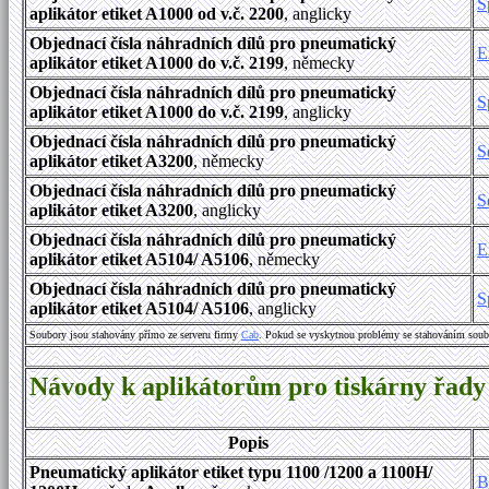
S
aplikátor etiket A1000 od v.č. 2200
, anglicky
Objednací čísla náhradních dílů pro pneumatický
E
aplikátor etiket A1000
do v.č. 2199
, německy
Objednací čísla náhradních dílů pro pneumatický
S
aplikátor etiket A1000 do v.č. 2199
, anglicky
Objednací čísla náhradních dílů pro pneumatický
S
aplikátor etiket A3200
, německy
Objednací čísla náhradních dílů pro pneumatický
S
aplikátor etiket A3200
, anglicky
Objednací čísla náhradních dílů pro pneumatický
E
aplikátor etiket A5104/ A5106
, německy
Objednací čísla náhradních dílů pro pneumatický
S
aplikátor etiket A5104/ A5106
, anglicky
Soubory jsou stahovány přímo ze serveru firmy
Cab
. Pokud se vyskytnou problémy se stahováním soub
Návody k aplikátorům pro tiskárny řady
Popis
Pneumatický aplikátor etiket typu 1100 /1200 a 1100H/
B