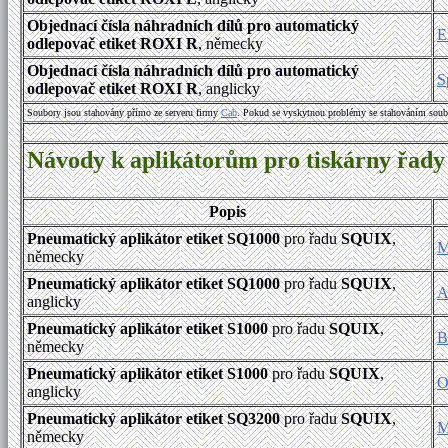
Objednací čísla náhradních dílů pro automatický
E
odlepovač etiket ROXI R
, německy
Objednací čísla náhradních dílů pro automatický
S
odlepovač etiket ROXI R
, anglicky
Soubory jsou stahovány přímo ze serveru firmy
Cab
. Pokud se vyskytnou problémy se stahováním soub
Návody k aplikátorům pro tiskárny řa
Popis
Pneumatický aplikátor etiket SQ1000
pro řadu
SQUIX
,
M
německy
Pneumatický aplikátor etiket SQ1000
pro řadu
SQUIX
,
A
anglicky
Pneumatický aplikátor etiket S1000
pro řadu
SQUIX
,
B
německy
Pneumatický aplikátor etiket S1000
pro řadu
SQUIX
,
O
anglicky
Pneumatický aplikátor etiket SQ3200
pro řadu
SQUIX
,
M
německy