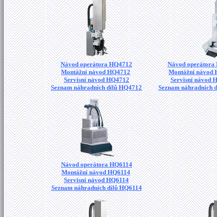
Návod operátora HQ4712
Návod operátora
Montážní návod HQ4712
Montážní návod
Servisní návod HQ4712
Servisní návod
Seznam náhradních dílů HQ4712
Seznam náhradních 
Návod operátora HQ6114
Montážní návod HQ6114
Servisní návod HQ6114
Seznam náhradních dílů HQ6114