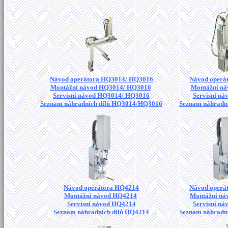
Návod operátora HQ3014/ HQ3016
Návod operá
Montážní návod HQ3014/ HQ3016
Montážní n
Servisní návod HQ3014/ HQ3016
Servisní n
Seznam náhradních dílů HQ3014/HQ3016
Seznam náhradn
Návod operátora HQ4214
Návod operá
Montážní návod HQ4214
Montážní ná
Servisní návod HQ4214
Servisní n
Seznam náhradních dílů HQ4214
Seznam náhradn