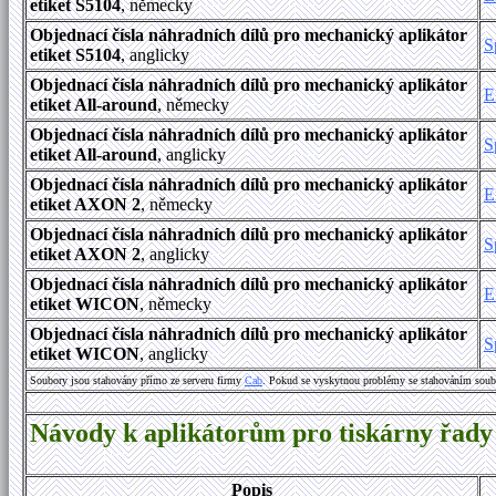
etiket S5104
, německy
Objednací čísla náhradních dílů pro mechanický aplikátor
S
etiket S5104
, anglicky
Objednací čísla náhradních dílů pro mechanický aplikátor
E
etiket All-around
, německy
Objednací čísla náhradních dílů pro mechanický aplikátor
S
etiket All-around
, anglicky
Objednací čísla náhradních dílů pro mechanický aplikátor
E
etiket AXON 2
, německy
Objednací čísla náhradních dílů pro mechanický aplikátor
S
etiket AXON 2
, anglicky
Objednací čísla náhradních dílů pro mechanický aplikátor
E
etiket WICON
, německy
Objednací čísla náhradních dílů pro mechanický aplikátor
S
etiket WICON
, anglicky
Soubory jsou stahovány přímo ze serveru firmy
Cab
. Pokud se vyskytnou problémy se stahováním soub
Návody k aplikátorům pro tiskárny řady
Popis