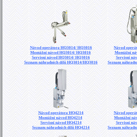
Návod operátora HQ3014/ HQ3016
Návod operá
Montážní návod HQ3014/ HQ3016
Montážní n
Servisní návod HQ3014/ HQ3016
Servisní n
Seznam náhradních dílů HQ3014/HQ3016
Seznam náhradn
Návod operátora HQ4214
Návod operá
Montážní návod HQ4214
Montážní ná
Servisní návod HQ4214
Servisní n
Seznam náhradních dílů HQ4214
Seznam náhradn