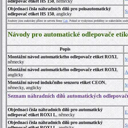
odlepovač etiket HS 150
, německy
Objednací čísla náhradních dílů pro poloautomatický
S
odlepovač etiket HS 150
, anglicky
Soubory jsou stahovány přímo ze serveru firmy
Cab
. Pokud se vyskytnou problémy se stahováním soub
Návody pro automatické odlepovače et
Popis
Montážní návod automatického odlepovače etiket ROXI
,
M
německy
Montážní návod automatického odlepovače etiket ROXI
,
A
anglicky
Montážní návod indukčního senzoru etiket CEON
,
M
německy, anglicky
Seznam náhradních dílů automatických odlepovač
Objednací čísla náhradních dílů pro automatický
E
odlepovač etiket ROXI L
, německy
Objednací čísla náhradních dílů pro automatický
S
odlepovač etiket ROXI L
, anglicky