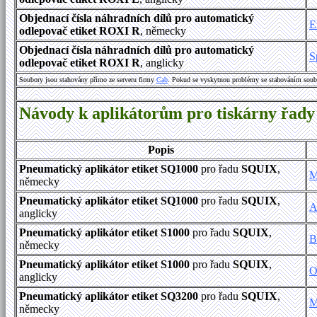
Objednací čísla náhradních dílů pro automatický
E
odlepovač etiket ROXI R
, německy
Objednací čísla náhradních dílů pro automatický
S
odlepovač etiket ROXI R
, anglicky
Soubory jsou stahovány přímo ze serveru firmy
Cab
. Pokud se vyskytnou problémy se stahováním soub
Návody k aplikátorům pro tiskárny řa
Popis
Pneumatický aplikátor etiket SQ1000
pro řadu
SQUIX
,
M
německy
Pneumatický aplikátor etiket SQ1000
pro řadu
SQUIX
,
A
anglicky
Pneumatický aplikátor etiket S1000
pro řadu
SQUIX
,
B
německy
Pneumatický aplikátor etiket S1000
pro řadu
SQUIX
,
O
anglicky
Pneumatický aplikátor etiket SQ3200
pro řadu
SQUIX
,
M
německy