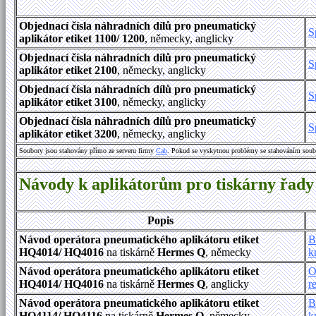
Objednací čísla náhradních dílů pro pneumatický
S
aplikátor etiket 1100/ 1200
, německy, anglicky
Objednací čísla náhradních dílů pro pneumatický
S
aplikátor etiket 2100
, německy, anglicky
Objednací čísla náhradních dílů pro pneumatický
S
aplikátor etiket 3100
, německy, anglicky
Objednací čísla náhradních dílů pro pneumatický
S
aplikátor etiket 3200
, německy, anglicky
Soubory jsou stahovány přímo ze serveru firmy
Cab
. Pokud se vyskytnou problémy se stahováním soub
Návody k aplikátorům pro tiskárny řad
Popis
Návod operátora pneumatického aplikátoru etiket
B
HQ4014/ HQ4016
na tiskárně
Hermes Q
, německy
k
Návod operátora pneumatického aplikátoru etiket
O
HQ4014/ HQ4016
na tiskárně
Hermes Q
, anglicky
r
Návod operátora pneumatického aplikátoru etiket
B
HQ4114/ HQ4116
na tiskárně
Hermes Q
, německy
k