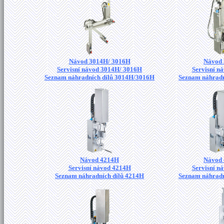
Návod 3014H/ 3016H
Návod
Servisní návod 3014H/ 3016H
Servisní n
Seznam náhradních dílů 3014H/3016H
Seznam náhradn
Návod 4214H
Návod
Servisní návod 4214H
Servisní n
Seznam náhradních dílů 4214H
Seznam náhradn