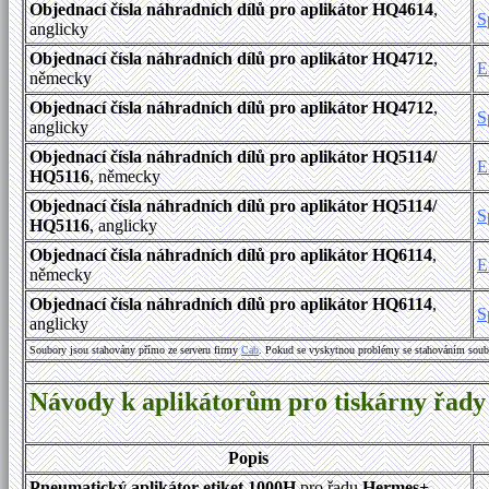
Objednací čísla náhradních dílů pro aplikátor HQ4614
,
S
anglicky
Objednací čísla náhradních dílů pro aplikátor HQ4712
,
E
německy
Objednací čísla náhradních dílů pro aplikátor HQ4712
,
S
anglicky
Objednací čísla náhradních dílů pro aplikátor HQ5114/
E
HQ5116
, německy
Objednací čísla náhradních dílů pro aplikátor HQ5114/
S
HQ5116
, anglicky
Objednací čísla náhradních dílů pro aplikátor HQ6114
,
E
německy
Objednací čísla náhradních dílů pro aplikátor HQ6114
,
S
anglicky
Soubory jsou stahovány přímo ze serveru firmy
Cab
. Pokud se vyskytnou problémy se stahováním soub
Návody k aplikátorům pro tiskárny řa
Popis
Pneumatický aplikátor etiket 1000H
pro řadu
Hermes+
,