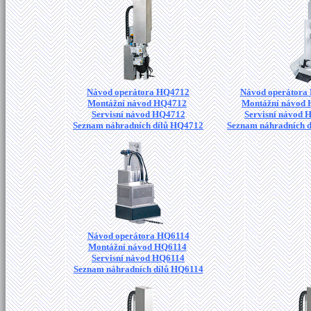
Návod operátora HQ4712
Návod operátora
Montážní návod HQ4712
Montážní návod
Servisní návod HQ4712
Servisní návod
Seznam náhradních dílů HQ4712
Seznam náhradních 
Návod operátora HQ6114
Montážní návod HQ6114
Servisní návod HQ6114
Seznam náhradních dílů HQ6114