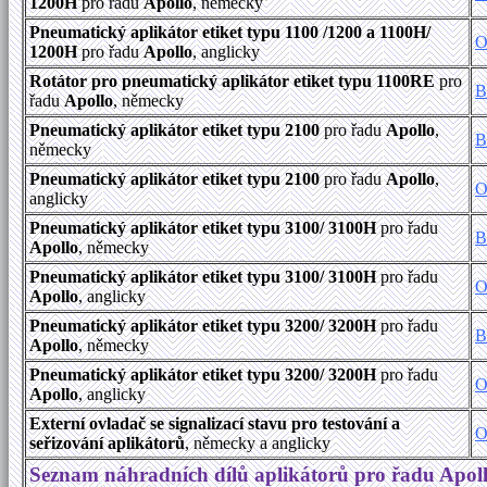
1200H
pro řadu
Apollo
, německy
Pneumatický aplikátor etiket typu 1100 /1200 a 1100H/
O
1200H
pro řadu
Apollo
, anglicky
Rotátor pro pneumatický aplikátor etiket typu 1100RE
pro
B
řadu
Apollo
, německy
Pneumatický aplikátor etiket typu 2100
pro řadu
Apollo
,
B
německy
Pneumatický aplikátor etiket typu 2100
pro řadu
Apollo
,
O
anglicky
Pneumatický aplikátor etiket typu 3100/ 3100H
pro řadu
B
Apollo
, německy
Pneumatický aplikátor etiket typu 3100/ 3100H
pro řadu
O
Apollo
, anglicky
Pneumatický aplikátor etiket typu 3200/ 3200H
pro řadu
B
Apollo
, německy
Pneumatický aplikátor etiket typu 3200/ 3200H
pro řadu
O
Apollo
, anglicky
Externí ovladač se signalizací stavu pro testování a
O
seřizování aplikátorů
, německy a anglicky
Seznam náhradních dílů aplikátorů pro řadu Apol