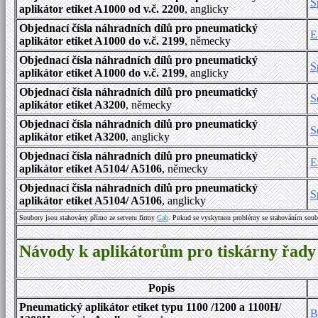
S
aplikátor etiket A1000 od v.č. 2200
, anglicky
Objednací čísla náhradních dílů pro pneumatický
E
aplikátor etiket A1000
do v.č. 2199
, německy
Objednací čísla náhradních dílů pro pneumatický
S
aplikátor etiket A1000 do v.č. 2199
, anglicky
Objednací čísla náhradních dílů pro pneumatický
S
aplikátor etiket A3200
, německy
Objednací čísla náhradních dílů pro pneumatický
S
aplikátor etiket A3200
, anglicky
Objednací čísla náhradních dílů pro pneumatický
E
aplikátor etiket A5104/ A5106
, německy
Objednací čísla náhradních dílů pro pneumatický
S
aplikátor etiket A5104/ A5106
, anglicky
Soubory jsou stahovány přímo ze serveru firmy
Cab
. Pokud se vyskytnou problémy se stahováním soub
Návody k aplikátorům pro tiskárny řady
Popis
Pneumatický aplikátor etiket typu 1100 /1200 a 1100H/
B