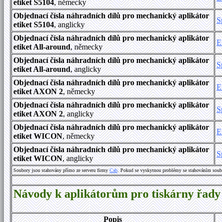
etiket S5104
, německy
Objednací čísla náhradních dílů pro mechanický aplikátor
S
etiket S5104
, anglicky
Objednací čísla náhradních dílů pro mechanický aplikátor
E
etiket All-around
, německy
Objednací čísla náhradních dílů pro mechanický aplikátor
S
etiket All-around
, anglicky
Objednací čísla náhradních dílů pro mechanický aplikátor
E
etiket AXON 2
, německy
Objednací čísla náhradních dílů pro mechanický aplikátor
S
etiket AXON 2
, anglicky
Objednací čísla náhradních dílů pro mechanický aplikátor
E
etiket WICON
, německy
Objednací čísla náhradních dílů pro mechanický aplikátor
S
etiket WICON
, anglicky
Soubory jsou stahovány přímo ze serveru firmy
Cab
. Pokud se vyskytnou problémy se stahováním soub
Návody k aplikátorům pro tiskárny řady
Popis