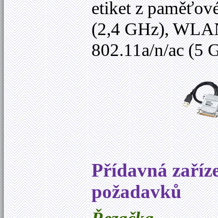
etiket z paměťo
(2,4 GHz), WLAN
802.11a/n/ac (5
Přídavná zaříz
požadavků