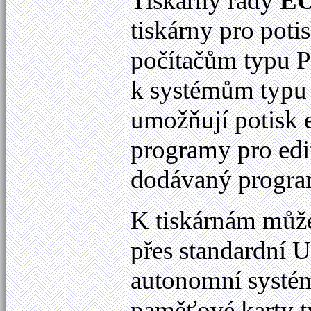
Tiskárny řady
E
tiskárny pro poti
počítačům typu 
k systémům typu
umožňují potisk e
programy pro edit
dodávaný progra
K tiskárnám může
přes standardní U
autonomní systém.
paměťové karty 