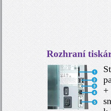
Rozhraní tiská
St
p
+ 
s