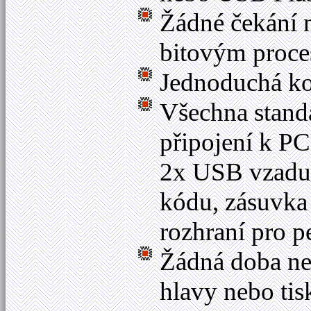
Žádné čekání n
bitovým proce
Jednoduchá kon
Všechna stand
připojení k PC
2x USB vzadu 
kódu, zásuvka
rozhraní pro p
Žádná doba ne
hlavy nebo tis