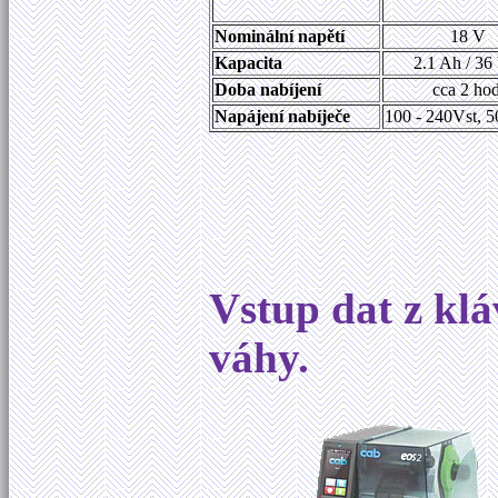
Nominální napětí
18 V
Kapacita
2.1 Ah / 3
Doba nabíjení
cca 2 hod
Napájení nabíječe
100 - 240Vst, 
Vstup dat z klá
váhy.