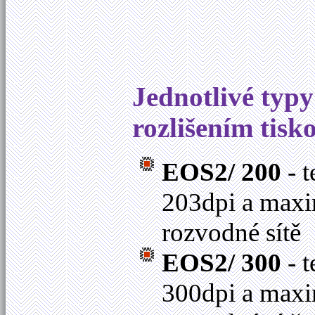
Jednotlivé typy
rozlišením tisk
EOS2/ 200
- t
203dpi a maxim
rozvodné sítě
EOS2/ 300
- t
300dpi a maxim