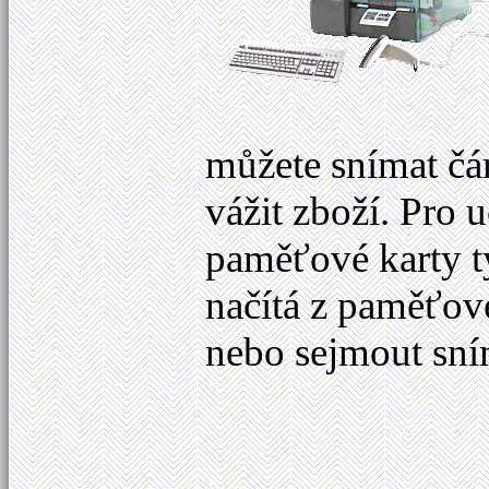
můžete snímat čá
vážit zboží. Pro 
paměťové karty t
načítá z paměťové
nebo sejmout sn