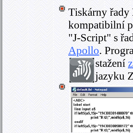
Tiskárny řady
kompatibilní 
"J-Script" s řa
Apollo
. Progr
stažení
z
jazyku Z