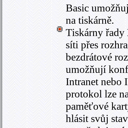
Basic umožňuje
na tiskárně.
Tiskárny řady
síti přes rozhr
bezdrátové r
umožňují konfi
Intranet nebo 
protokol lze 
paměťové kart
hlásit svůj s