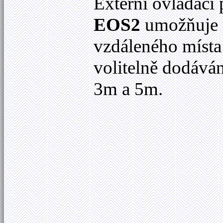
Externí ovládací 
EOS2
umožňuje o
vzdáleného místa
volitelně dodává
3m a 5m.