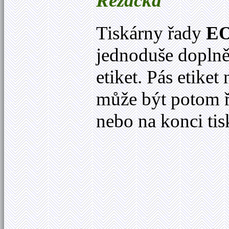
Řezačka
Tiskárny řady
E
jednoduše dopln
etiket. Pás etiket
může být potom ř
nebo na konci ti