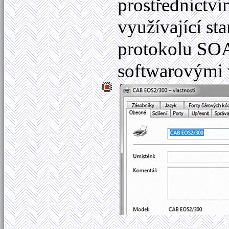
prostřednictví
využívající s
protokolu SO
softwarovými v