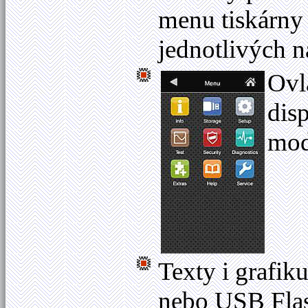
menu tiskárny
jednotlivých n
Ovl
dis
mod
Texty i grafik
nebo USB Flash