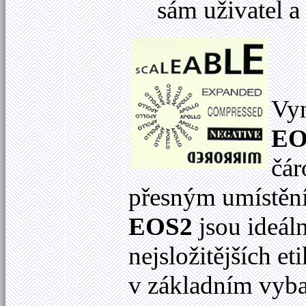
sám uživatel a
Vyn
EO
čár
přesným umístěním
EOS2
jsou ideáln
nejsložitějších et
v základním vyba