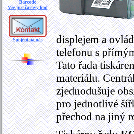
Barcode
Vše pro čárový kód
displejem a ovlá
Spojení na nás
telefonu s přímý
Tato řada tiskáre
materiálu. Centrá
zjednodušuje obsl
pro jednotlivé ší
přechod na jiný 