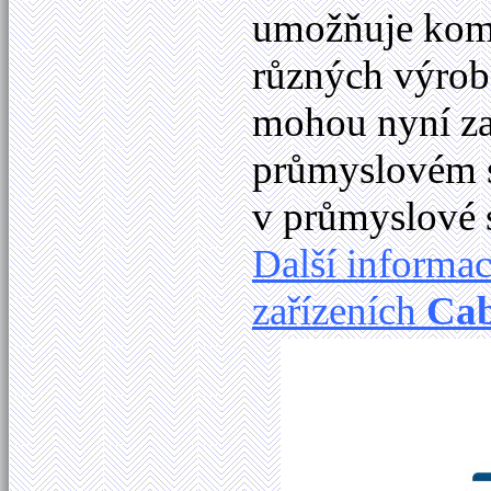
umožňuje komu
různých výrob
mohou nyní za
průmyslovém 
v průmyslové s
Další informa
zařízeních
Ca