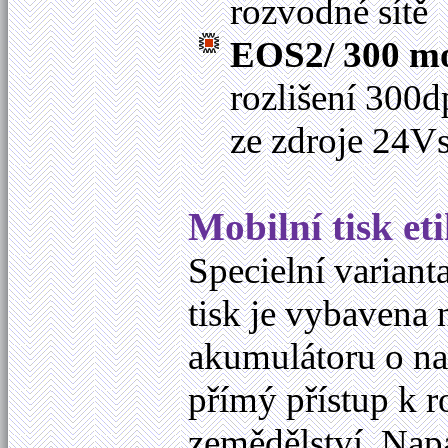
rozvodné sítě
EOS2/ 300 mo
rozlišení 300d
ze zdroje 24V
Mobilní tisk eti
Specielní variant
tisk je vybavena
akumulátoru o nap
přímý přístup k r
zemědělství. Napá