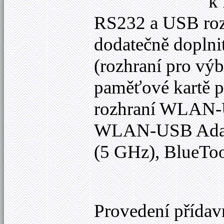
k 
RS232 a USB rozh
dodatečně doplnit
(rozhraní pro výb
paměťové kartě p
rozhraní WLAN-U
WLAN-USB Adapte
(5 GHz), BlueTo
Provedení přídavn