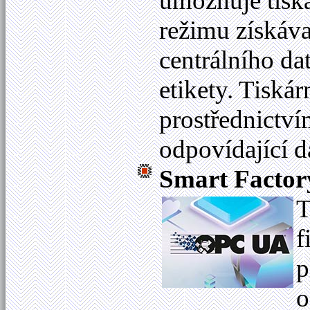
umožňuje tisk
režimu získáva
centrálního da
etikety. Tiská
prostřednictví
odpovídající d
Smart Factor
T
f
p
o