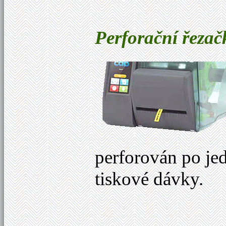
Perforační řezač
perforován po je
tiskové dávky.