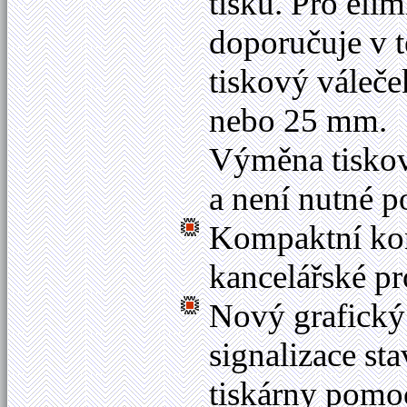
tisku. Pro eli
doporučuje v t
tiskový váleče
nebo 25 mm.
Výměna tiskov
a není nutné p
Kompaktní kon
kancelářské pr
Nový grafický 
signalizace st
tiskárny pomo