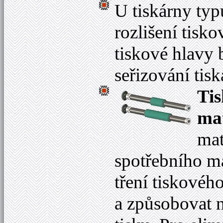
U tiskárny ty
rozlišení tis
tiskové hlavy 
seřizování tisk
Tis
mat
mat
spotřebního m
tření tiskovéh
a způsobovat n