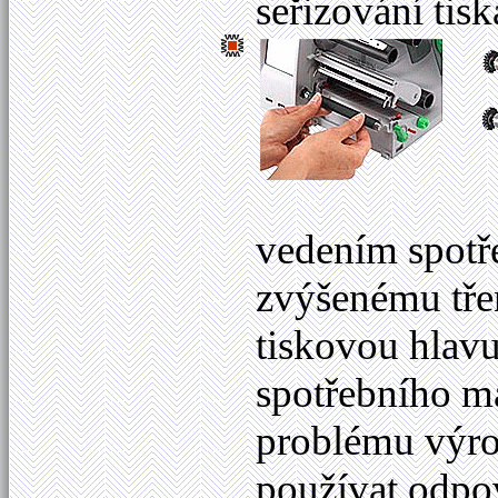
seřizování tisk
vedením spotře
zvýšenému třen
tiskovou hlav
spotřebního ma
problému výro
používat odpov