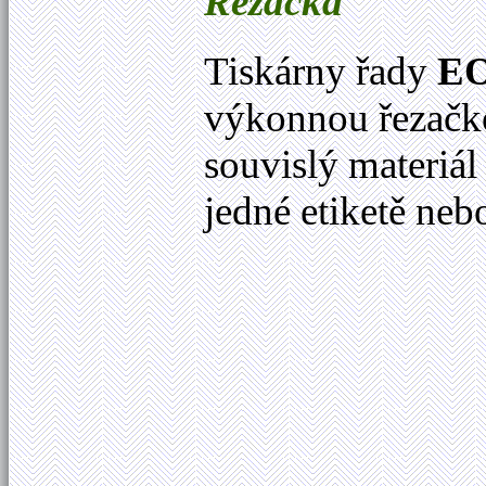
Řezačka
Tiskárny řady
E
výkonnou řezačkou
souvislý materiá
jedné etiketě neb