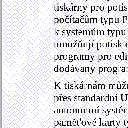
tiskárny pro poti
počítačům typu 
k systémům typu
umožňují potisk e
programy pro edit
dodávaný progra
K tiskárnám může
přes standardní U
autonomní systém.
paměťové karty t