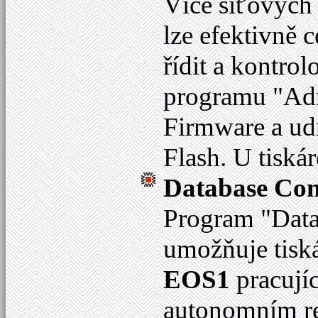
Více síťových 
lze efektivně c
řídit a kontrol
programu "Adm
Firmware a ud
Flash. U tiskár
Database Con
Program "Data
umožňuje tisk
EOS1
pracují
autonomním re