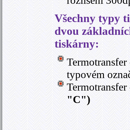
rozlišení 300
Všechny typy t
dvou základníc
tiskárny:
Termotransfer 
typovém ozna
Termotransfer 
"C")