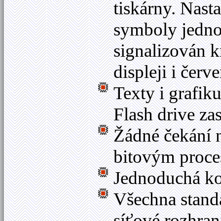
tiskárny. Nast
symboly jednot
signalizován 
displeji i čer
Texty i grafik
Flash drive za
Žádné čekání n
bitovým proce
Jednoduchá kon
Všechna stand
síťové rozhran