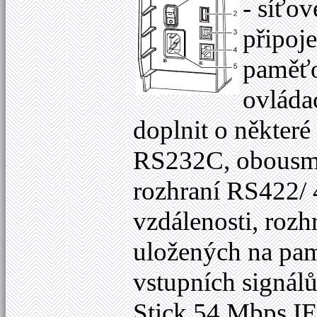
- síťov
připoj
paměťo
ovláda
doplnit o některé
RS232C, obousmě
rozhraní RS422/ 4
vzdálenosti, rozhr
uložených na pa
vstupních signá
Stick 54 Mbps I