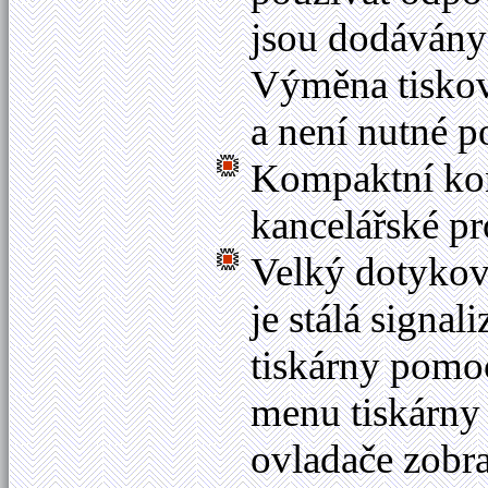
jsou dodávány
Výměna tiskov
a není nutné p
Kompaktní kon
kancelářské pr
Velký dotykový
je stálá signa
tiskárny pomo
menu tiskárny
ovladače zobr