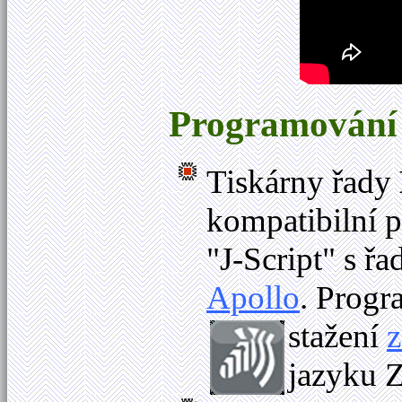
Programování a
Tiskárny řady
kompatibilní 
"J-Script" s řa
Apollo
. Progr
stažení
z
jazyku Z