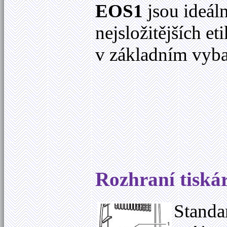
EOS1
jsou ideáln
nejsložitějších et
v základním vyba
Rozhraní tiská
Standa