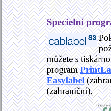
Specielní progr
Pok
pož
můžete s tiskárno
program
PrintLa
Easylabel
(zahra
(zahraniční).