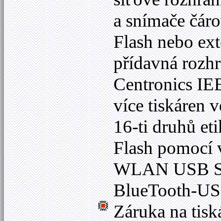
a snímače čár
Flash nebo ext
přídavná rozh
Centronics IE
více tiskáren v
16-ti druhů e
Flash pomocí v
WLAN USB Sti
BlueTooth-US
Záruka na tis