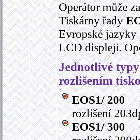
Operátor může zad
Tiskárny řady
E
Evropské jazyky 
LCD displeji. Ope
Jednotlivé typy
rozlišením tisk
EOS1/ 200
-
rozlišení 203
EOS1/ 300
-