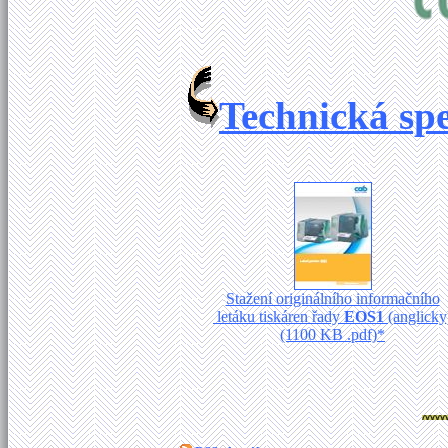
Technická sp
Stažení originálního informačního
letáku tiskáren řady
EOS1
(anglicky
(1100 KB .pdf)*