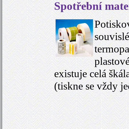
Spotřební mate
Potiskov
souvislé
termopap
plastové
existuje celá šká
(tiskne se vždy 