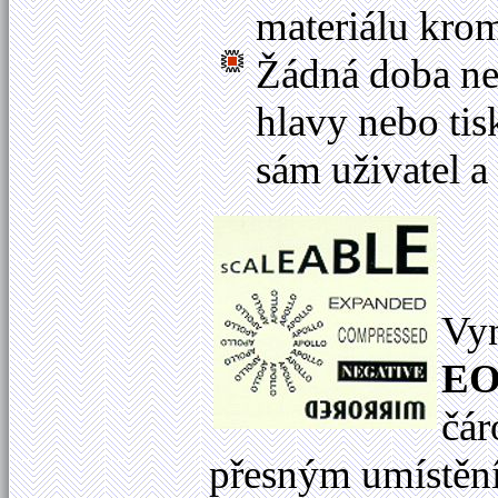
materiálu krom
Žádná doba ne
hlavy nebo tis
sám uživatel a
Vyn
EO
čár
přesným umístěním