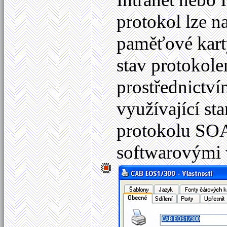
protokol lze 
paměťové kart
stav protokol
prostřednictví
využívající s
protokolu SO
softwarovými v