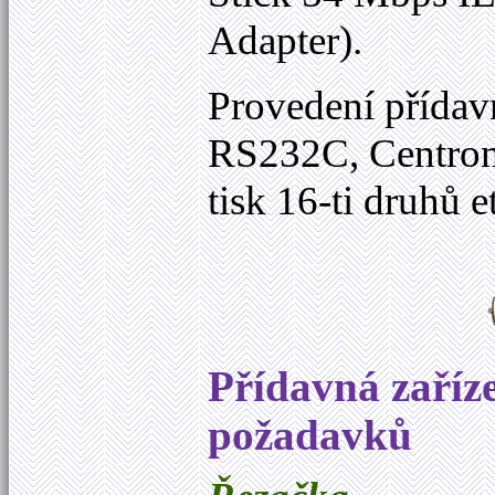
Adapter).
Provedení přída
RS232C, Centron
tisk 16-ti druhů
Přídavná zaříz
požadavků