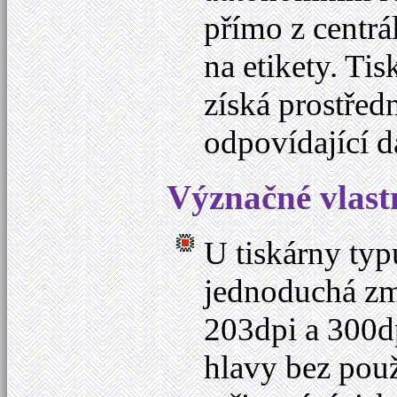
přímo z centrá
na etikety. Ti
získá prostřed
odpovídající d
Význačné vlast
U tiskárny ty
jednoduchá změ
203dpi a 300d
hlavy bez použ