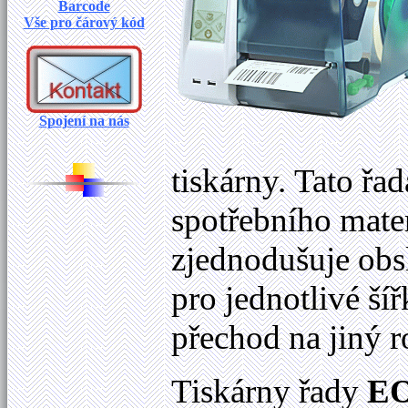
Barcode
Vše pro čárový kód
Spojení na nás
tiskárny. Tato řa
spotřebního mater
zjednodušuje obsl
pro jednotlivé ší
přechod na jiný 
Tiskárny řady
E