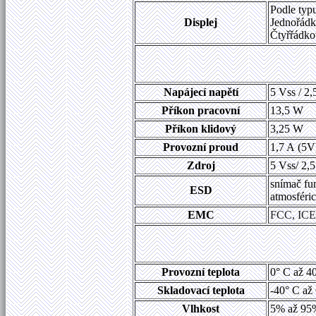
Podle typ
Displej
Jednořádk
Čtyřřádko
Napájecí napětí
5 Vss / 2,
Příkon pracovní
13,5 W
Příkon klidový
3,25 W
Provozní proud
1,7 A (5V
Zdroj
5 Vss/ 2,5
snímač fu
ESD
atmosféri
EMC
FCC, ICE
Provozní teplota
0° C až 4
Skladovací teplota
-40° C až 
Vlhkost
5% až 95% 