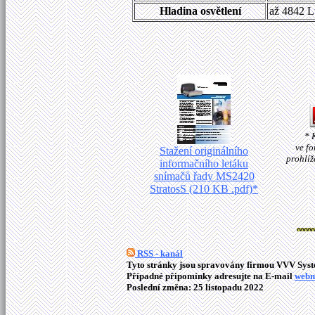
Hladina osvětlení
až 4842 L
* 
ve fo
Stažení originálního
prohlí
informačního letáku
snímačů řady MS2420
StratosS (210 KB .pdf)*
RSS - kanál
Tyto stránky jsou spravovány firmou VVV Syste
Případné připomínky adresujte na E-mail
webm
Poslední změna: 25 listopadu 2022