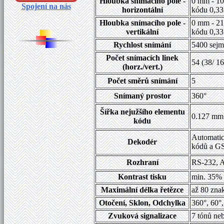
Hloubka snímacího pole -
0 mm - 10
Spojení na nás
horizontální
kódu 0,33
Hloubka snímacího pole -
0 mm - 21
vertikální
kódu 0,33
Rychlost snímání
5400 sejm
Počet snímacích linek
54 (38/ 16
(horz./vert.)
Počet směrů snímání
5
Snímaný prostor
360°
Šířka nejužšího elementu
0.127 mm 
kódu
Automatic
Dekodér
kódů a G
Rozhraní
RS-232,
Kontrast tisku
min. 35% 
Maximální délka řetězce
až 80 zna
Otočení, Sklon, Odchylka
360°, 60°,
Zvuková signalizace
7 tónů neb