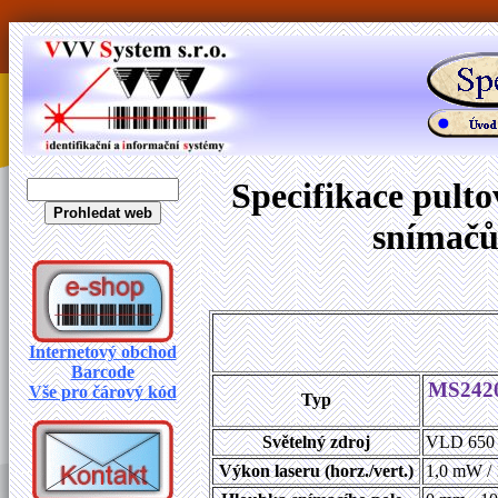
Specifikace pult
snímačů
Internetový obchod
Barcode
MS2420
Vše pro čárový kód
Typ
Světelný zdroj
VLD 650
Výkon laseru (horz./vert.)
1,0 mW /