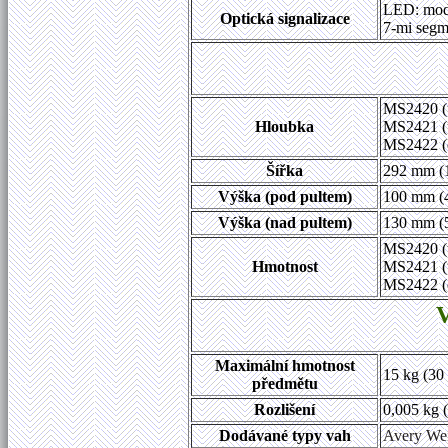
LED: modr
Optická signalizace
7-mi segm
MS2420 (
Hloubka
MS2421 (
MS2422 (e
Šířka
292 mm (1
Výška (pod pultem)
100 mm (
Výška (nad pultem)
130 mm (5
MS2420 (
Hmotnost
MS2421 (
MS2422 (e
V
Maximální hmotnost
15 kg (30 
předmětu
Rozlišení
0,005 kg (
Dodávané typy vah
Avery Wei