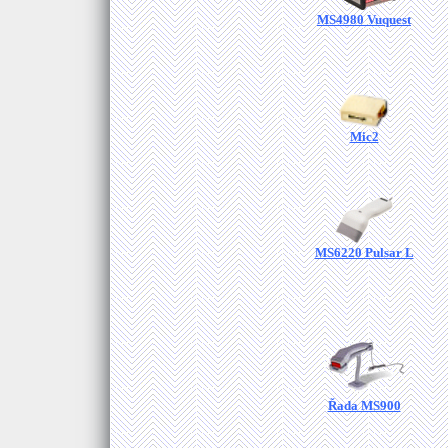
MS4980 Vuquest
Mic2
MS6220 Pulsar L
Řada MS900