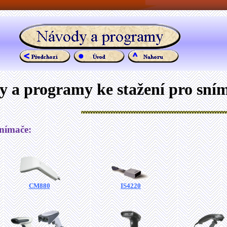
 a programy ke stažení pro sní
snímače:
CM880
IS4220