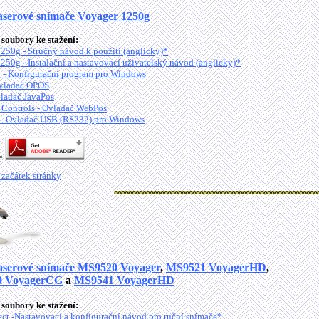
aserové snímače Voyager 1250g
soubory ke stažení:
250g - Stručný návod k použití (anglicky)*
250g - Instalační a nastavovací uživatelský návod (anglicky)*
 - Konfigurační program pro Windows
vladač OPOS
ladač JavaPos
ontrols - Ovladač WebPos
- Ovladač USB (RS232) pro Windows
je
 začátek stránky
aserové snímače MS9520 Voyager
,
MS9521 VoyagerHD
,
 VoyagerCG
a
MS9541 VoyagerHD
soubory ke stažení:
ct -Nastavovací a konfigurační návod pro ruční snímače*