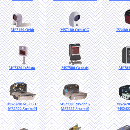
MS7120 Orbit
MS7180 OrbitCG
IS3480
MS7320 InVista
MS7580 Genesis
MS7820
MS2320/ MS2321/
MS2220/ MS2221/
MS2420
MS2322 StratosH
MS2222 StratosS
MS2422