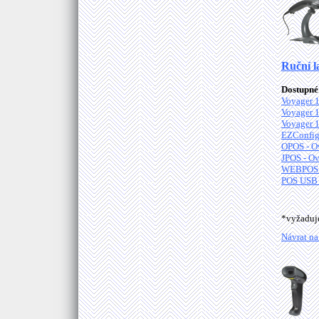
Ruční l
Dostupné 
Voyager 1
Voyager 1
Voyager 1
EZConfig
OPOS - O
JPOS - Ov
WEBPOS C
POS USB 
*vyžadu
Návrat na