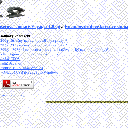
aserové snímače Voyager 1200g
a
Ruční bezdrátové laserové sním
soubory ke stažení:
200g - Stručný návod k použití (anglicky)*
202g - Stručný návod k použití (anglicky)*
200g/ 1202g - Instalační a nastavovací uživatelský návod (anglicky)*
 - Konfigurační program pro Windows
vladač OPOS
ladač JavaPos
ontrols - Ovladač WebPos
- Ovladač USB (RS232) pro Windows
je
 začátek stránky