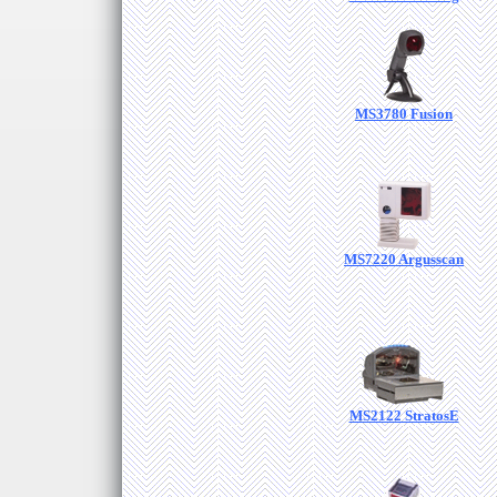
MS3780 Fusion
MS7220 Argusscan
MS2122 StratosE