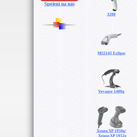
Spojení na nás
3200
MS5145 Eclipse
Voyager 1400g
Xenon XP 1950g/
Xenon XP 1952g