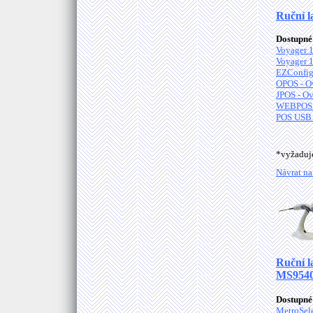
Ruční l
Dostupné 
Voyager 1
Voyager 1
EZConfig
OPOS - O
JPOS - Ov
WEBPOS C
POS USB 
*vyžadu
Návrat na
Ruční l
MS9540
Dostupné 
MetroSele