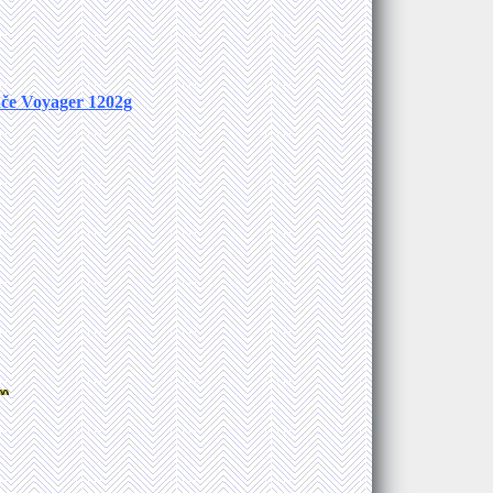
ače Voyager 1202g