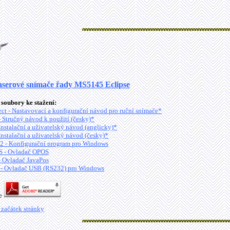
aserové snímače řady MS5145 Eclipse
soubory ke stažení:
ct - Nastavovací a konfigurační návod pro ruční snímače*
Stručný návod k použití (česky)*
stalační a uživatelský návod (anglicky)*
stalační a uživatelský návod (česky)*
2 - Konfigurační program pro Windows
 - Ovladač OPOS
- Ovladač JavaPos
- Ovladač USB (RS232) pro Windows
je
 začátek stránky