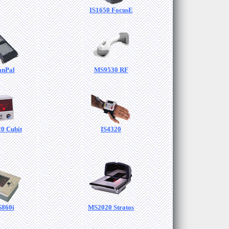
IS1650 FocusE
anPal
MS9530 RF
0 Cubit
IS4320
860i
MS2020 Stratos