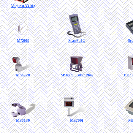
Vuquest 3310g
MX009
ScanPal 2
Sc
MS6720
MS6520 Cubit Plus
IS652
MS6130
MS700i
MS