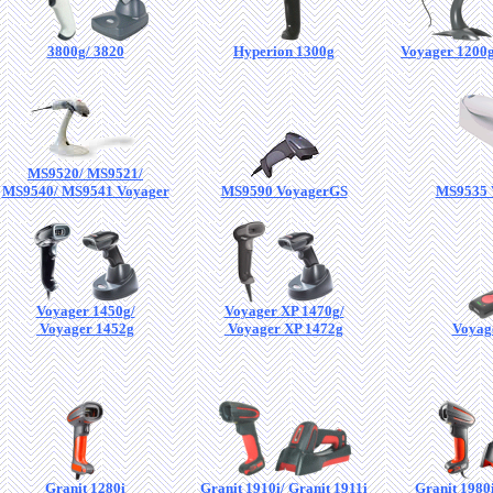
3800g/ 3820
Hyperion 1300g
Voyager 1200g
MS9520/ MS9521/
MS9540/ MS9541 Voyager
MS9590 VoyagerGS
MS9535 
Voyager 1450g/
Voyager XP 1470g/
Voyager 1452g
Voyager XP 1472g
Voyag
Granit 1280i
Granit 1910i/ Granit 1911i
Granit 1980i