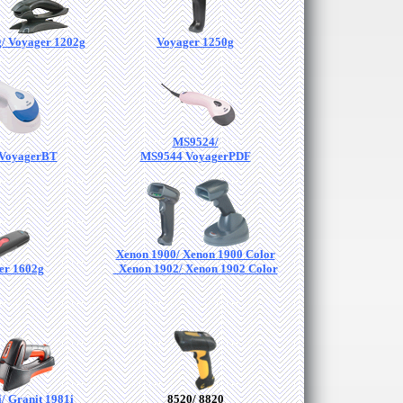
/ Voyager 1202g
Voyager 1250g
MS9524/
VoyagerBT
MS9544 VoyagerPDF
Xenon 1900/ Xenon 1900 Color
er 1602g
Xenon 1902/ Xenon 1902 Color
/ Granit 1981i
8520/ 8820