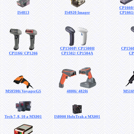
CP1660
IS4813
IS4920 Imager
CP1661
CP1500P/ CP1500H
CP1560
CP1166/ CP1266
CP1502/ CP1504A
CP
MS9590i VoyagerGS
4800i/ 4820i
MS169
Tech 7, 8, 10 a MX001
IS8000 HoloTrak a MX001