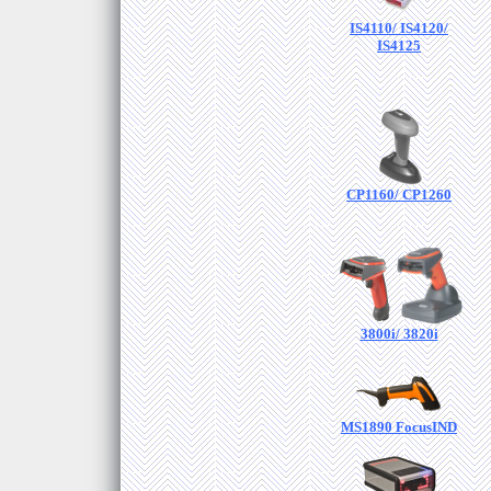
IS4110/ IS4120/
IS4125
CP1160/ CP1260
3800i/ 3820i
MS1890 FocusIND