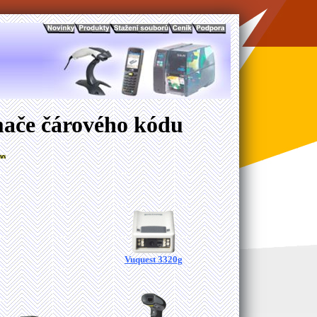
mače čárového kódu
Vuquest 3320g