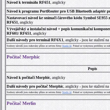
Návod k terminálu RF651
, anglicky
Návod k programu PortRouter pro USB Bluetooth adaptér p
Nastavovací návod ke snímači čárového kódu Symbol SE955 
RF651
, anglicky
Vývojářský a instalační návod + popis komunikační kompone
RF601/ RF651
, anglicky
Další návody pro terminál RF6X1
, anglicky - jsou ke stažení 
Soubory návodů jsou stahovány přímo ze serveru firmy
Nordic Id
. Pokud se vyskytnou problémy se sta
Počítač Morphic
Popis
Návod k počítači Morphic
, anglicky
Další návody pro počítač Morphic
, anglicky - jsou ke stažení 
Soubory návodů jsou stahovány přímo ze serveru firmy
Nordic Id
. Pokud se vyskytnou problémy se sta
Počítač Merlin