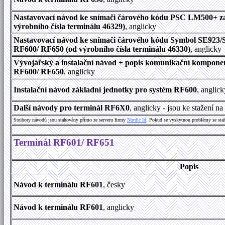
Nastavovací návod ke snímači čárového kódu PSC LM500+ z
výrobního čísla terminálu 46329)
, anglicky
Nastavovací návod ke snímači čárového kódu Symbol SE923/
RF600/ RF650 (od výrobního čísla terminálu 46330)
, anglicky
Vývojářský a instalační návod + popis komunikační kompone
RF600/ RF650
, anglicky
Instalační návod základní jednotky pro systém RF600
, anglick
Další návody pro terminál RF6X0
, anglicky - jsou ke stažení 
Soubory návodů jsou stahovány přímo ze serveru firmy
Nordic Id
. Pokud se vyskytnou problémy se sta
Terminál RF601/ RF651
Popis
Návod k terminálu RF601
, česky
Návod k terminálu RF601
, anglicky