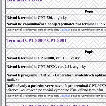
Popis
Návod k terminálu CPT-720
, anglicky
Návod ke komunikační a nabíjecí jednotce pro terminál CPT-
Soubory návodů jsou stahovány přímo ze serveru firmy
C
i
p
h
e
r
L
a
b
. Pokud se vyskytnou problémy se st
Terminál CPT-8000/ CPT-8001
Popis
Návod k terminálu CPT-8000, ver. 1.05
, česky
Návod k terminálu CPT-80XX, ver. 2.21
, anglicky
Návod k programu FORGE - Generátor uživatelských aplikací
anglicky
Další návody a poslední verze návodů pro terminál CPT-80X
výrobce GoBetween po zadání výrobního čísla vašeho terminálu.
Soubory návodů jsou stahovány přímo ze serveru firmy
C
i
p
h
e
r
L
a
b
. Pokud se vyskytnou problémy se st