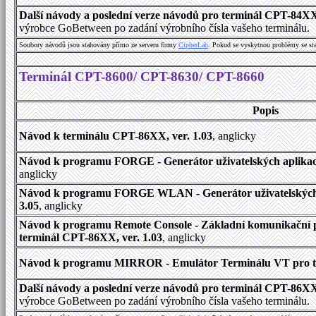
Další návody a poslední verze návodů pro terminál CPT-84X
výrobce GoBetween po zadání výrobního čísla vašeho terminálu.
Soubory návodů jsou stahovány přímo ze serveru firmy
C
i
p
h
e
r
L
a
b
. Pokud se vyskytnou problémy se st
Terminál CPT-8600/ CPT-8630/ CPT-8660
Popis
Návod k terminálu CPT-86XX, ver. 1.03
, anglicky
Návod k programu FORGE - Generátor uživatelských aplikací
anglicky
Návod k programu FORGE WLAN - Generátor uživatelských a
3.05
, anglicky
Návod k programu Remote Console - Základní komunikační 
terminál CPT-86XX, ver. 1.03
, anglicky
Návod k programu MIRROR - Emulátor Terminálu VT pro ter
Další návody a poslední verze návodů pro terminál CPT-86X
výrobce GoBetween po zadání výrobního čísla vašeho terminálu.