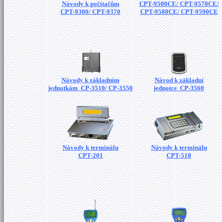
Návody k počítačům
CPT-9500CE/ CPT-9570CE/
CPT-9300/ CPT-9370
CPT-9580CE/ CPT-9590CE
Návody k základním
Návod k základní
jednotkám CP-3510/ CP-3550
jednotce CP-3560
Návody k terminálu
Návody k terminálu
CPT-201
CPT-510