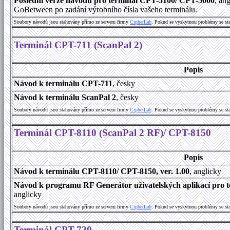
Poslední verze návodů pro terminál CPT-5100/ CPT-5000
, an
GoBetween po zadání výrobního čísla vašeho terminálu.
Soubory návodů jsou stahovány přímo ze serveru firmy
C
i
p
h
e
r
L
a
b
. Pokud se vyskytnou problémy se st
Terminál CPT-711 (ScanPal 2)
Popis
Návod k terminálu CPT-711
, česky
Návod k terminálu ScanPal 2
, česky
Soubory návodů jsou stahovány přímo ze serveru firmy
C
i
p
h
e
r
L
a
b
. Pokud se vyskytnou problémy se st
Terminál CPT-8110 (ScanPal 2 RF)/ CPT-8150
Popis
Návod k terminálu CPT-8110/ CPT-8150, ver. 1.00
, anglicky
Návod k programu RF Generátor uživatelských aplikací pro t
anglicky
Soubory návodů jsou stahovány přímo ze serveru firmy
C
i
p
h
e
r
L
a
b
. Pokud se vyskytnou problémy se st
Terminál CPT-720