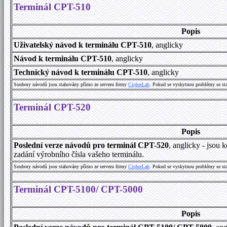
Terminál CPT-510
Popis
Uživatelský návod k terminálu CPT-510
, anglicky
Návod k terminálu CPT-510
, anglicky
Technický návod k terminálu CPT-510
, anglicky
Soubory návodů jsou stahovány přímo ze serveru firmy
C
i
p
h
e
r
L
a
b
. Pokud se vyskytnou problémy se st
Terminál CPT-520
Popis
Poslední verze návodů pro terminál CPT-520
, anglicky - jsou
zadání výrobního čísla vašeho terminálu.
Soubory návodů jsou stahovány přímo ze serveru firmy
C
i
p
h
e
r
L
a
b
. Pokud se vyskytnou problémy se st
Terminál CPT-5100/ CPT-5000
Popis