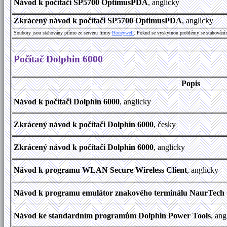
Návod k počítači SP5700 OptimusPDA
, anglicky
Zkrácený návod k počítači SP5700 OptimusPDA
, anglicky
Soubory jsou stahovány přímo ze serveru firmy
Honeywell
. Pokud se vyskytnou problémy se stahování
Počítač Dolphin 6000
Popis
Návod k počítači Dolphin 6000
, anglicky
Zkrácený návod k počítači Dolphin 6000
, česky
Zkrácený návod k počítači Dolphin 6000
, anglicky
Návod k programu WLAN Secure Wireless Client
, anglicky
Návod k programu emulátor znakového terminálu NaurTec
Návod ke standardním programům Dolphin Power Tools
, an