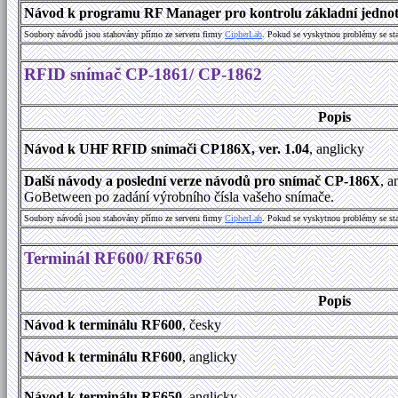
Návod k programu RF Manager pro kontrolu základní jednot
Soubory návodů jsou stahovány přímo ze serveru firmy
C
i
p
h
e
r
L
a
b
. Pokud se vyskytnou problémy se st
RFID snímač CP-1861/ CP-1862
Popis
Návod k UHF RFID snímači CP186X, ver. 1.04
, anglicky
Další návody a poslední verze návodů pro snímač CP-186X
, a
GoBetween po zadání výrobního čísla vašeho snímače.
Soubory návodů jsou stahovány přímo ze serveru firmy
C
i
p
h
e
r
L
a
b
. Pokud se vyskytnou problémy se st
Terminál RF600/ RF650
Popis
Návod k terminálu RF600
, česky
Návod k terminálu RF600
, anglicky
Návod k terminálu RF650
, anglicky