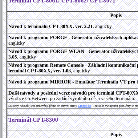
Terminál CPT-8061/ CPT-8062/ CPT-8071
Popis
Návod k terminálu CPT-80XX, ver. 2.21
, anglicky
Návod k programu FORGE - Generátor uživatelských aplikací
anglicky
Návod k programu FORGE WLAN - Generátor uživatelských a
3.05
, anglicky
Návod k programu Remote Console - Základní komunikační 
terminál CPT-80XX, ver. 1.03
, anglicky
Návod k programu MIRROR - Emulátor Terminálu VT pro ter
Další návody a poslední verze návodů pro terminál CPT-80X
výrobce GoBetween po zadání výrobního čísla vašeho terminálu.
Soubory návodů jsou stahovány přímo ze serveru firmy
C
i
p
h
e
r
L
a
b
. Pokud se vyskytnou problémy se st
Terminál CPT-8300
Popis