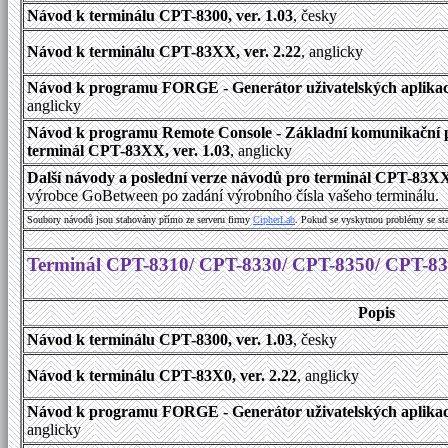
Návod k terminálu CPT-8300, ver. 1.03
, česky
Návod k terminálu CPT-83XX, ver. 2.22
, anglicky
Návod k programu FORGE - Generátor uživatelských aplikací
anglicky
Návod k programu Remote Console - Základní komunikační 
terminál CPT-83XX, ver. 1.03
, anglicky
Další návody a poslední verze návodů pro terminál CPT-83X
výrobce GoBetween po zadání výrobního čísla vašeho terminálu.
Soubory návodů jsou stahovány přímo ze serveru firmy
C
i
p
h
e
r
L
a
b
. Pokud se vyskytnou problémy se st
Terminál CPT-8310/ CPT-8330/ CPT-8350/ CPT-8
Popis
Návod k terminálu CPT-8300, ver. 1.03
, česky
Návod k terminálu CPT-83X0, ver. 2.22
, anglicky
Návod k programu FORGE - Generátor uživatelských aplikací
anglicky