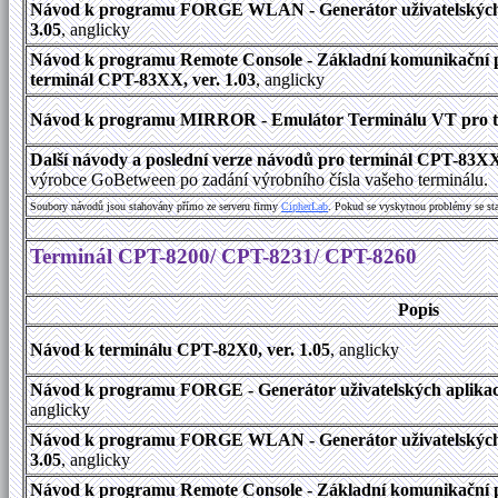
Návod k programu FORGE WLAN - Generátor uživatelských a
3.05
, anglicky
Návod k programu Remote Console - Základní komunikační 
terminál CPT-83XX, ver. 1.03
, anglicky
Návod k programu MIRROR - Emulátor Terminálu VT pro te
Další návody a poslední verze návodů pro terminál CPT-83X
výrobce GoBetween po zadání výrobního čísla vašeho terminálu.
Soubory návodů jsou stahovány přímo ze serveru firmy
C
i
p
h
e
r
L
a
b
. Pokud se vyskytnou problémy se st
Terminál CPT-8200/ CPT-8231/ CPT-8260
Popis
Návod k terminálu CPT-82X0, ver. 1.05
, anglicky
Návod k programu FORGE - Generátor uživatelských aplikací
anglicky
Návod k programu FORGE WLAN - Generátor uživatelských a
3.05
, anglicky
Návod k programu Remote Console - Základní komunikační 