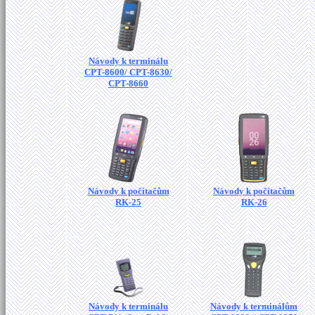
Návody k terminálu
CPT-8600/ CPT-8630/
CPT-8660
Návody k počítačům
Návody k počítačům
RK-25
RK-26
Návody k terminálu
Návody k terminálům