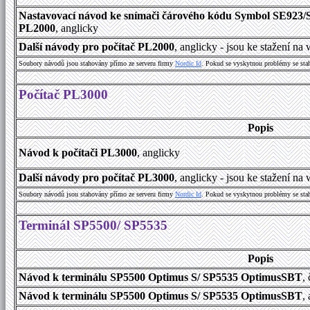
Nastavovací návod ke snímači čárového kódu Symbol SE923/
PL2000
, anglicky
Další návody pro počítač PL2000
, anglicky - jsou ke stažení n
Soubory návodů jsou stahovány přímo ze serveru firmy
Nordic Id
. Pokud se vyskytnou problémy se sta
Počítač PL3000
Popis
Návod k počítači PL3000
, anglicky
Další návody pro počítač PL3000
, anglicky - jsou ke stažení n
Soubory návodů jsou stahovány přímo ze serveru firmy
Nordic Id
. Pokud se vyskytnou problémy se sta
Terminál SP5500/ SP5535
Popis
Návod k terminálu SP5500 Optimus S/ SP5535 OptimusSBT
,
Návod k terminálu SP5500 Optimus S/ SP5535 OptimusSBT
,