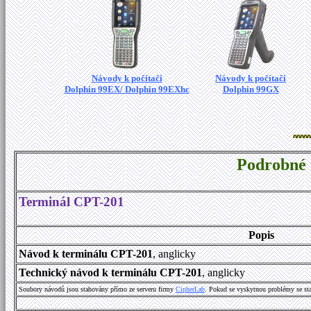
Návody k počítači
Návody k počítači
Dolphin 99EX/ Dolphin 99EXhc
Dolphin 99GX
Podrobné 
Terminál CPT-201
Popis
Návod k terminálu CPT-201
, anglicky
Technický návod k terminálu CPT-201
, anglicky
Soubory návodů jsou stahovány přímo ze serveru firmy
C
i
p
h
e
r
L
a
b
. Pokud se vyskytnou problémy se st