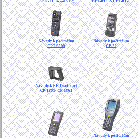
CPT-711 (ScanPal 2)
CPT-8330// CPT-8370
Návody k počítačům
Návody k počítačům
CPT-9200
CP-30
Návody k RFID snímači
CP-1861/ CP-1862
Návody k počítačům