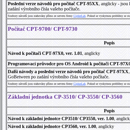
Poslední verze návodů pro počítač CPT-95XX
, anglicky - jso
zadání výrobního čísla vašeho počítače.
Soubory návodů jsou stahovány přímo ze serveru firmy
CipherLab
. Pokud se vyskytnou problémy se st
Počítač CPT-9700/ CPT-9730
Popis
Návod k počítači CPT-97X0, ver. 1.01
, anglicky
Programovací průvodce pro OS Android k počítači CPT-97X0A
Další návody a poslední verze návodů pro počítač CPT-97XX
GoBetween po zadání výrobního čísla vašeho počítače.
Soubory návodů jsou stahovány přímo ze serveru firmy
CipherLab
. Pokud se vyskytnou problémy se st
Základní jednotka CP-3510/ CP-3550/ CP-3560
Popis
Návod k základní jednotce CP3510/ CP3550, ver. 1.00
, anglic
Návod k základní jednotce CP3560, ver. 1.00
, anglicky