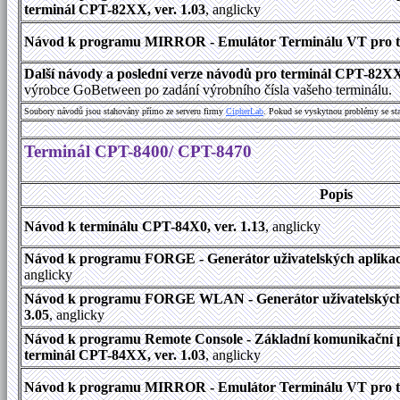
terminál CPT-82XX, ver. 1.03
, anglicky
Návod k programu MIRROR - Emulátor Terminálu VT pro ter
Další návody a poslední verze návodů pro terminál CPT-82X
výrobce GoBetween po zadání výrobního čísla vašeho terminálu.
Soubory návodů jsou stahovány přímo ze serveru firmy
C
i
p
h
e
r
L
a
b
. Pokud se vyskytnou problémy se st
Terminál CPT-8400/ CPT-8470
Popis
Návod k terminálu CPT-84X0, ver. 1.13
, anglicky
Návod k programu FORGE - Generátor uživatelských aplikací
anglicky
Návod k programu FORGE WLAN - Generátor uživatelských a
3.05
, anglicky
Návod k programu Remote Console - Základní komunikační 
terminál CPT-84XX, ver. 1.03
, anglicky
Návod k programu MIRROR - Emulátor Terminálu VT pro ter