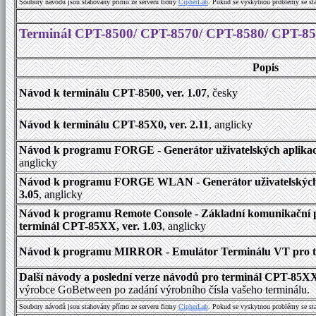
Soubory návodů jsou stahovány přímo ze serveru firmy
C
i
p
h
e
r
L
a
b
. Pokud se vyskytnou problémy se st
Terminál CPT-8500/ CPT-8570/ CPT-8580/ CPT-8
Popis
Návod k terminálu CPT-8500, ver. 1.07
, česky
Návod k terminálu CPT-85X0, ver. 2.11
, anglicky
Návod k programu FORGE - Generátor uživatelských aplikací
anglicky
Návod k programu FORGE WLAN - Generátor uživatelských a
3.05
, anglicky
Návod k programu Remote Console - Základní komunikační 
terminál CPT-85XX, ver. 1.03
, anglicky
Návod k programu MIRROR - Emulátor Terminálu VT pro te
Další návody a poslední verze návodů pro terminál CPT-85X
výrobce GoBetween po zadání výrobního čísla vašeho terminálu.
Soubory návodů jsou stahovány přímo ze serveru firmy
C
i
p
h
e
r
L
a
b
. Pokud se vyskytnou problémy se st