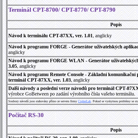
Terminál CPT-8700/ CPT-8770/ CPT-8790
Popis
Návod k terminálu CPT-87XX, ver. 1.01
, anglicky
Návod k programu FORGE - Generátor uživatelských aplikací
anglicky
Návod k programu FORGE WLAN - Generátor uživatelských a
3.05
, anglicky
Návod k programu Remote Console - Základní komunikační 
terminál CPT-87XX, ver. 1.03
, anglicky
Další návody a poslední verze návodů pro terminál CPT-87X
výrobce GoBetween po zadání výrobního čísla vašeho terminálu.
Soubory návodů jsou stahovány přímo ze serveru firmy
C
i
p
h
e
r
L
a
b
. Pokud se vyskytnou problémy se st
Počítač RS-30
Popis