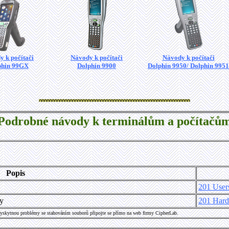
 k počítači
Návody k počítači
Návody k počítači
phin 99GX
Dolphin 9900
Dolphin 9950/ Dolphin 9951
Podrobné návody k terminálům a počítačů
Popis
201 User
ky
201 Har
vyskytnou problémy se stahováním souborů připojte se přímo na web firmy CipherLab.