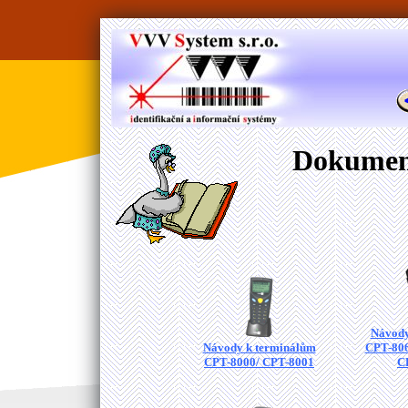
Dokument
Návody
Návody k terminálům
CPT-806
CPT-8000/ CPT-8001
C