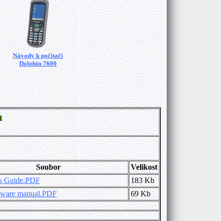
Návody k počítači
Dolphin 7600
m
Soubor
Velikost
s Guide.PDF
183 Kb
dware manual.PDF
69 Kb