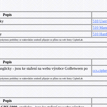
Popis
cky
510 User
510 Man
ky
510 Har
vyskytnou problémy se stahováním souborů připojte se přímo na web firmy CipherLab.
Popis
 anglicky - jsou ke stažení na webu výrobce GoBetween po
ccs.ciphe
vyskytnou problémy se stahováním souborů připojte se přímo na web firmy CipherLab.
Popis