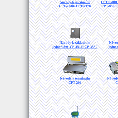
Návody k počítačům
CPT-9500C
CPT-9300/ CPT-9370
CPT-9580
Návody k základním
Návod
jednotkám CP-3510/ CP-3550
jedno
Návody k terminálu
Návody
CPT-201
C