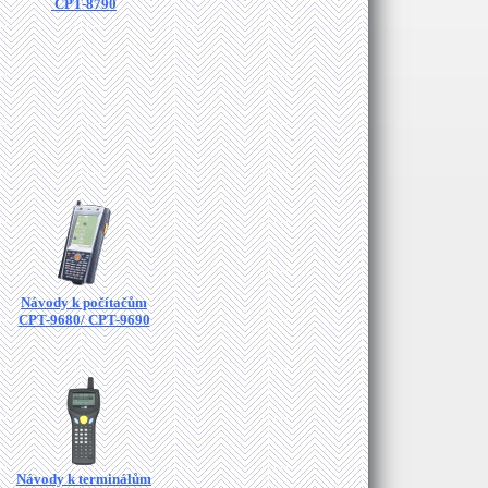
CPT-8790
Návody k počítačům
CPT-9680/ CPT-9690
Návody k terminálům