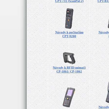
CPT-711 (ScanPal 2)
CPT-833
Návody k počítačům
Návody
CPT-9200
Návody k RFID snímači
CP-1861/ CP-1862
Návody