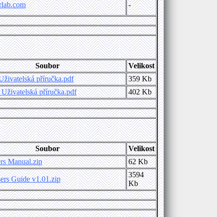
rlab.com
-
Soubor
Velikost
živatelská příručka.pdf
359 Kb
Uživatelská příručka.pdf
402 Kb
Soubor
Velikost
rs Manual.zip
62 Kb
3594
s Guide v1.01.zip
Kb