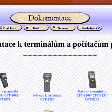
ace k terminálům a počítačům p
 k terminálu
Návody k terminálu
1/ CPT-8062/
Návody k terminálu
CPT-8200/ CPT-8231/
PT8071
CPT-8300
CPT-8260