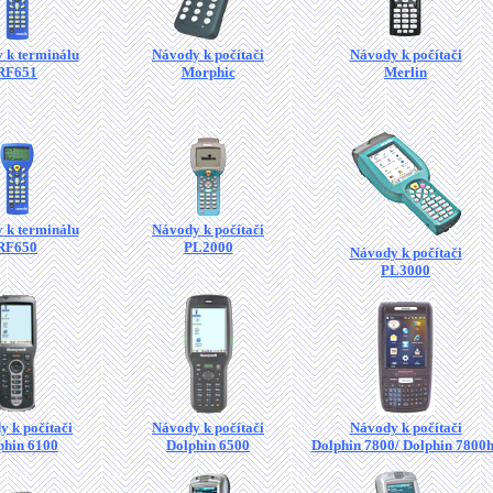
 k terminálu
Návody k počítači
Návody k počítači
RF651
Morphic
Merlin
 k terminálu
Návody k počítači
RF650
PL2000
Návody k počítači
PL3000
 k počítači
Návody k počítači
Návody k počítači
phin 6100
Dolphin 6500
Dolphin 7800/ Dolphin 7800