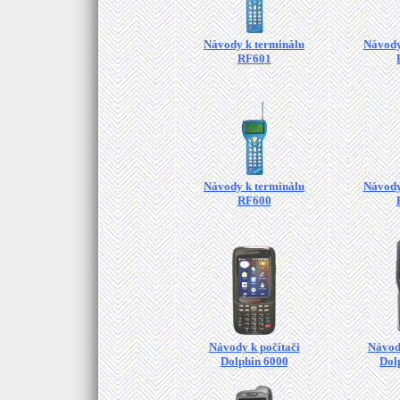
Návody k terminálu
Návody
RF601
Návody k terminálu
Návody
RF600
Návody k počítači
Návody
Dolphin 6000
Dol