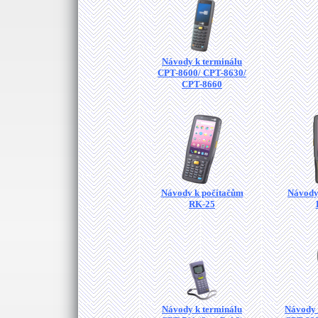
Návody k terminálu
CPT-8600/ CPT-8630/
CPT-8660
Návody k počítačům
Návody
RK-25
Návody k terminálu
Návody 