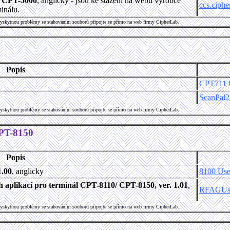
/ CPT-5000
, anglicky - jsou ke stažení na webu výrobce
ccs.ciphe
inálu.
vyskytnou problémy se stahováním souborů připojte se přímo na web firmy CipherLab.
Popis
CPT711 U
ScanPal2 
vyskytnou problémy se stahováním souborů připojte se přímo na web firmy CipherLab.
CPT-8150
Popis
1.00
, anglicky
8100 Use
aplikací pro terminál CPT-8110/ CPT-8150, ver. 1.01
,
RFAGUser
vyskytnou problémy se stahováním souborů připojte se přímo na web firmy CipherLab.