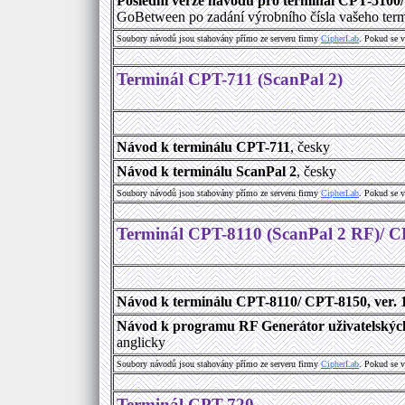
Poslední verze návodů pro terminál CPT-5100
GoBetween po zadání výrobního čísla vašeho term
Soubory návodů jsou stahovány přímo ze serveru firmy
C
i
p
h
e
r
L
a
b
. Pokud se 
Terminál CPT-711 (ScanPal 2)
Návod k terminálu CPT-711
, česky
Návod k terminálu ScanPal 2
, česky
Soubory návodů jsou stahovány přímo ze serveru firmy
C
i
p
h
e
r
L
a
b
. Pokud se 
Terminál CPT-8110 (ScanPal 2 RF)/ 
Návod k terminálu CPT-8110/ CPT-8150, ver. 
Návod k programu RF Generátor uživatelských 
anglicky
Soubory návodů jsou stahovány přímo ze serveru firmy
C
i
p
h
e
r
L
a
b
. Pokud se 
Terminál CPT-720