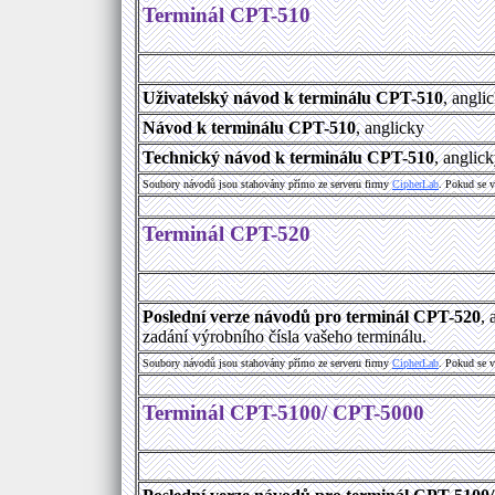
Terminál CPT-510
Uživatelský návod k terminálu CPT-510
, angli
Návod k terminálu CPT-510
, anglicky
Technický návod k terminálu CPT-510
, anglic
Soubory návodů jsou stahovány přímo ze serveru firmy
C
i
p
h
e
r
L
a
b
. Pokud se 
Terminál CPT-520
Poslední verze návodů pro terminál CPT-520
,
zadání výrobního čísla vašeho terminálu.
Soubory návodů jsou stahovány přímo ze serveru firmy
C
i
p
h
e
r
L
a
b
. Pokud se 
Terminál CPT-5100/ CPT-5000