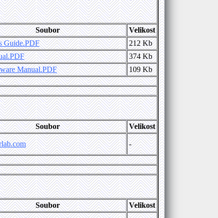
Soubor
Velikost
s Guide.PDF
212 Kb
ual.PDF
374 Kb
dware Manual.PDF
109 Kb
Soubor
Velikost
rlab.com
-
Soubor
Velikost