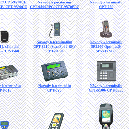
E/ CPT-9570CE/
Návody k počítačům
Návody k terminálu
CE/ CPT-9590CE
CPT-9500PPC/ CPT-9570PPC
CPT-720
Návody k terminálům
Návody k terminálu
 k základní
CPT-8110 (ScanPal 2 RF)/
SP5500 OptimusS/
tce CP-3560
CPT-8150
SP5535 SBT
 k terminálu
Návody k terminálu
Návody k terminálu
PT-510
CPT-520
CPT-5100/ CPT-5000