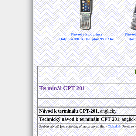
Návody k počítači
Návody
Dolphin 99EX/ Dolphin 99EXhc
Dol
Terminál CPT-201
Návod k terminálu CPT-201
, anglicky
Technický návod k terminálu CPT-201
, anglic
Soubory návodů jsou stahovány přímo ze serveru firmy
C
i
p
h
e
r
L
a
b
. Pokud se 