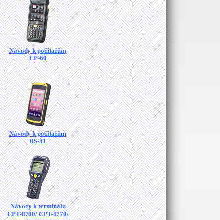
Návody k počítačům
CP-60
Návody k počítačům
RS-51
Návody k terminálu
CPT-8700/ CPT-8770/