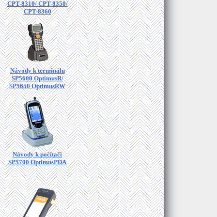
CPT-8310/ CPT-8350/
CPT-8360
Návody k terminálu
SP5600 OptimusR/
SP5650 OptimusRW
Návody k počítači
SP5700 OptimusPDA