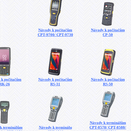
Návody k počítačům
Návody k počítačům
CPT-9700/ CPT-9730
CP-50
 k počítačům
Návody k počítačům
Návody k počítačům
RK-26
RS-31
RS-50
Návody k terminálům
k terminálům
Návody k terminálu
CPT-8570/ CPT-8580/