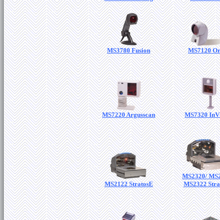
MS3780 Fusion
MS7120 Or
MS7220 Argusscan
MS7320 InVi
MS2320/ MS2
MS2122 StratosE
MS2322 Stra