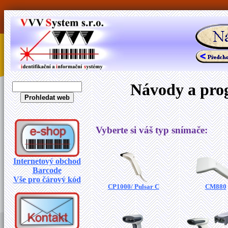
Návody a prog
Vyberte si váš typ snímače:
Internetový obchod
Barcode
Vše pro čárový kód
CP1000/ Pulsar C
CM880