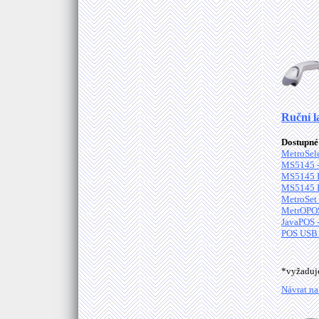
Ruční l
Dostupné 
MetroSele
MS5145 - 
MS5145 In
MS5145 In
MetroSet 
MetrOPOS
JavaPOS 
POS USB 
*vyžadu
Návrat na