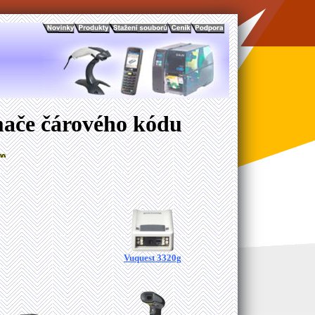
mače čárového kódu
Vuquest 3320g