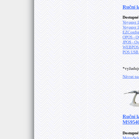
Ruční l
Dostupné 
Voyager 1
Voyager 1
EZConfig
OPOS - O
JPOS - Ov
WEBPOS C
POS USB 
*vyžadu
Návrat na
Ruční l
MS9540
Dostupné 
MetroSele