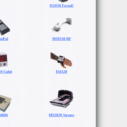
IS1650 FocusE
anPal
MS9530 RF
0 Cubit
IS4320
860i
MS2020 Stratos