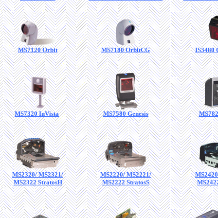
MS7120 Orbit
MS7180 OrbitCG
IS3480
MS7320 InVista
MS7580 Genesis
MS7820
MS2320/ MS2321/
MS2220/ MS2221/
MS2420
MS2322 StratosH
MS2222 StratosS
MS2422