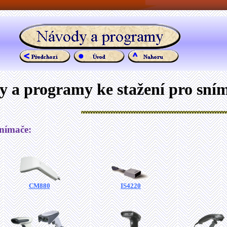
 a programy ke stažení pro sní
snímače:
CM880
IS4220