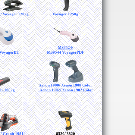
/ Voyager 1202g
Voyager 1250g
MS9524/
VoyagerBT
MS9544 VoyagerPDF
Xenon 1900/ Xenon 1900 Color
er 1602g
Xenon 1902/ Xenon 1902 Color
/ Granit 1981i
8520/ 8820