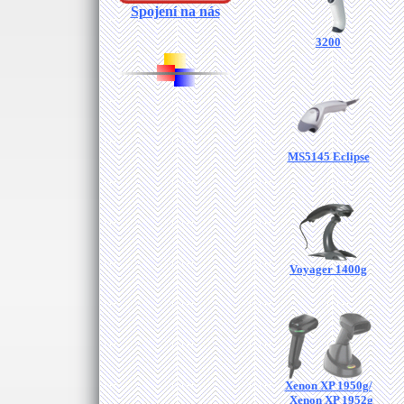
Spojení na nás
3200
MS5145 Eclipse
Voyager 1400g
Xenon XP 1950g/
Xenon XP 1952g