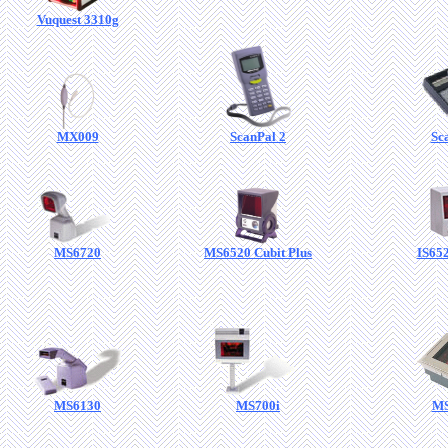
Vuquest 3310g
MX009
ScanPal 2
Sc
MS6720
MS6520 Cubit Plus
IS652
MS6130
MS700i
MS