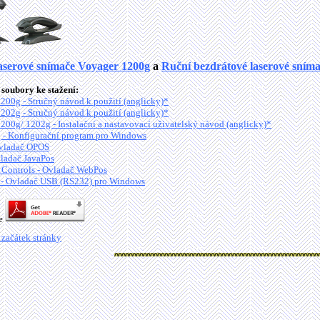
aserové snímače Voyager 1200g
a
Ruční bezdrátové laserové sním
soubory ke stažení:
200g - Stručný návod k použití (anglicky)*
202g - Stručný návod k použití (anglicky)*
200g/ 1202g - Instalační a nastavovací uživatelský návod (anglicky)*
 - Konfigurační program pro Windows
vladač OPOS
ladač JavaPos
ontrols - Ovladač WebPos
- Ovladač USB (RS232) pro Windows
je
 začátek stránky