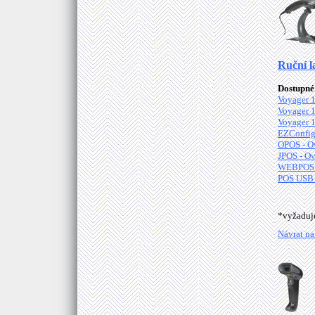
Ruční l
Dostupné 
Voyager 1
Voyager 1
Voyager 1
EZConfig
OPOS - O
JPOS - Ov
WEBPOS C
POS USB 
*vyžadu
Návrat na