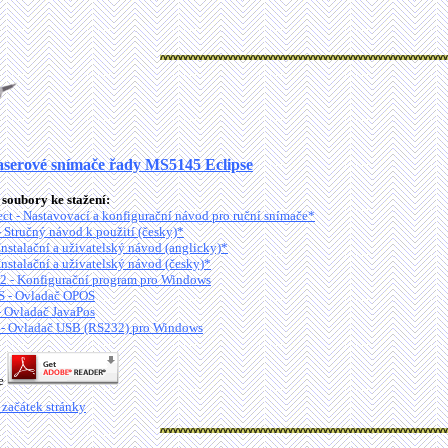
aserové snímače řady MS5145 Eclipse
soubory ke stažení:
ct - Nastavovací a konfigurační návod pro ruční snímače*
Stručný návod k použití (česky)*
stalační a uživatelský návod (anglicky)*
stalační a uživatelský návod (česky)*
2 - Konfigurační program pro Windows
 - Ovladač OPOS
- Ovladač JavaPos
- Ovladač USB (RS232) pro Windows
je
 začátek stránky