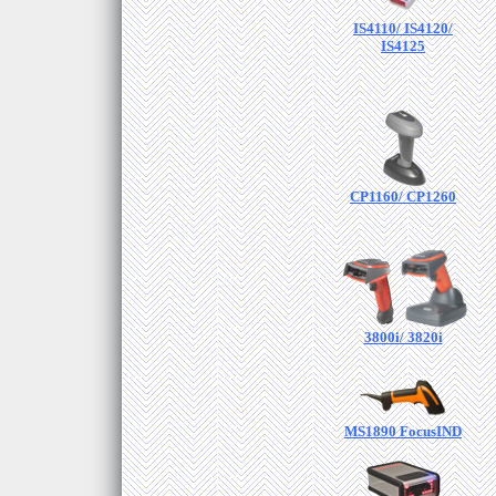
IS4110/ IS4120/
IS4125
CP1160/ CP1260
3800i/ 3820i
MS1890 FocusIND