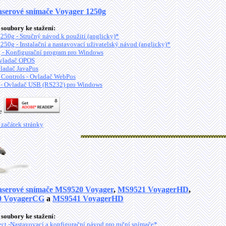
aserové snímače Voyager 1250g
soubory ke stažení:
250g - Stručný návod k použití (anglicky)*
250g - Instalační a nastavovací uživatelský návod (anglicky)*
 - Konfigurační program pro Windows
vladač OPOS
ladač JavaPos
ontrols - Ovladač WebPos
- Ovladač USB (RS232) pro Windows
je
 začátek stránky
aserové snímače MS9520 Voyager
,
MS9521 VoyagerHD
,
 VoyagerCG
a
MS9541 VoyagerHD
soubory ke stažení:
ct -Nastavovací a konfigurační návod pro ruční snímače*