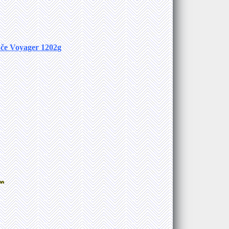
ače Voyager 1202g