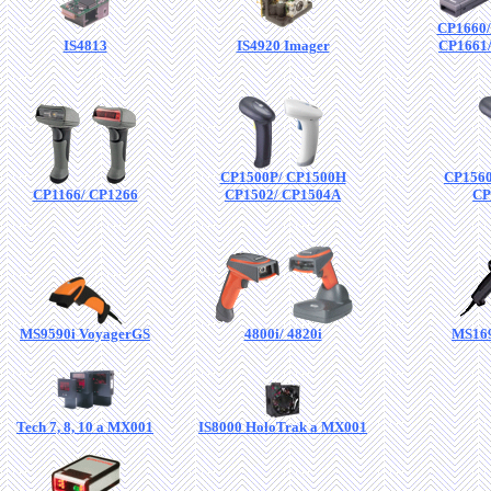
CP1660
IS4813
IS4920 Imager
CP1661
CP1500P/ CP1500H
CP1560
CP1166/ CP1266
CP1502/ CP1504A
CP
MS9590i VoyagerGS
4800i/ 4820i
MS169
Tech 7, 8, 10 a MX001
IS8000 HoloTrak a MX001