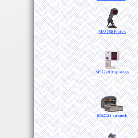
MS3780 Fusion
MS7220 Argusscan
MS2122 StratosE