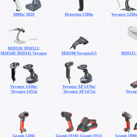
3800g/ 3820
Hyperion 1300g
Voyager 1200g
MS9520/ MS9521/
MS9540/ MS9541 Voyager
MS9590 VoyagerGS
MS9535 
Voyager 1450g/
Voyager XP 1470g/
Voyager 1452g
Voyager XP 1472g
Voyag
Granit 1280i
Granit 1910i/ Granit 1911i
Granit 1980i