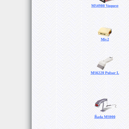
MS4980 Vuquest
Mic2
MS6220 Pulsar L
Řada MS900