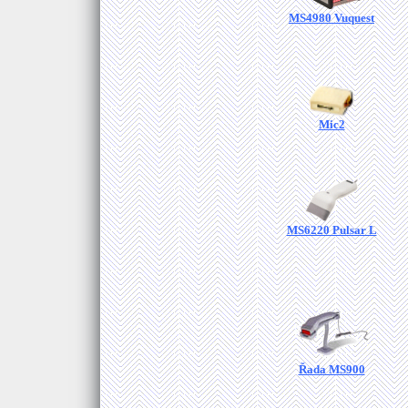
MS4980 Vuquest
Mic2
MS6220 Pulsar L
Řada MS900