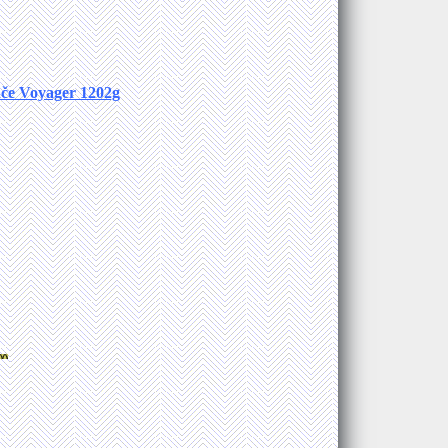
ače Voyager 1202g