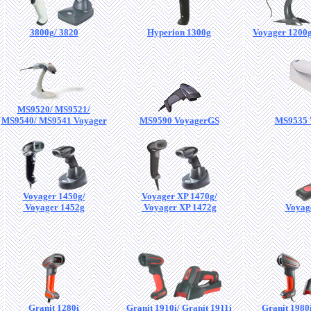
3800g/ 3820
Hyperion 1300g
Voyager 1200g
MS9520/ MS9521/
MS9540/ MS9541 Voyager
MS9590 VoyagerGS
MS9535 
Voyager 1450g/
Voyager XP 1470g/
Voyager 1452g
Voyager XP 1472g
Voyag
Granit 1280i
Granit 1910i/ Granit 1911i
Granit 1980i