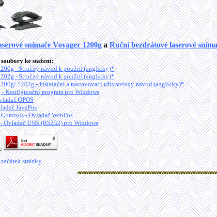
aserové snímače Voyager 1200g
a
Ruční bezdrátové laserové sním
soubory ke stažení:
200g - Stručný návod k použití (anglicky)*
202g - Stručný návod k použití (anglicky)*
200g/ 1202g - Instalační a nastavovací uživatelský návod (anglicky)*
 - Konfigurační program pro Windows
vladač OPOS
ladač JavaPos
ontrols - Ovladač WebPos
- Ovladač USB (RS232) pro Windows
je
 začátek stránky