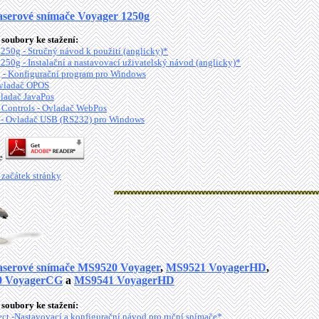
aserové snímače Voyager 1250g
soubory ke stažení:
250g - Stručný návod k použití (anglicky)*
250g - Instalační a nastavovací uživatelský návod (anglicky)*
 - Konfigurační program pro Windows
vladač OPOS
ladač JavaPos
ontrols - Ovladač WebPos
- Ovladač USB (RS232) pro Windows
je
 začátek stránky
aserové snímače MS9520 Voyager
,
MS9521 VoyagerHD
,
 VoyagerCG
a
MS9541 VoyagerHD
soubory ke stažení:
ct -Nastavovací a konfigurační návod pro ruční snímače*