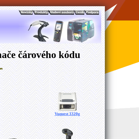
mače čárového kódu
Vuquest 3320g