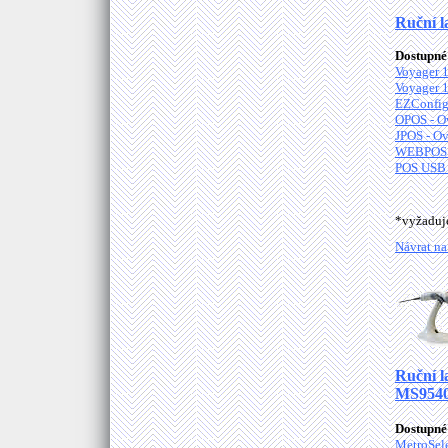
Ruční l
Dostupné 
Voyager 1
Voyager 1
EZConfig
OPOS - O
JPOS - Ov
WEBPOS C
POS USB 
*vyžadu
Návrat na
Ruční l
MS9540
Dostupné 
MetroSele