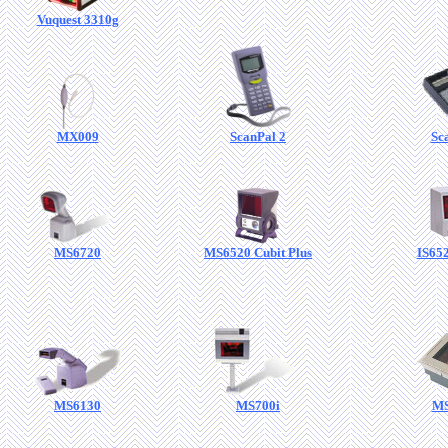
Vuquest 3310g
MX009
ScanPal 2
Sc
MS6720
MS6520 Cubit Plus
IS652
MS6130
MS700i
MS