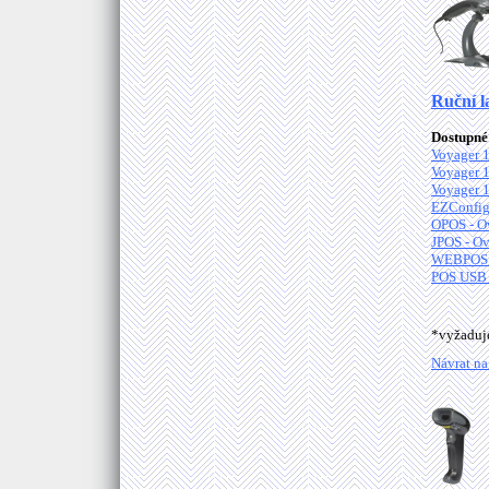
Ruční l
Dostupné 
Voyager 1
Voyager 1
Voyager 1
EZConfig
OPOS - O
JPOS - Ov
WEBPOS C
POS USB 
*vyžadu
Návrat na