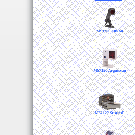
MS3780 Fusion
MS7220 Argusscan
MS2122 StratosE