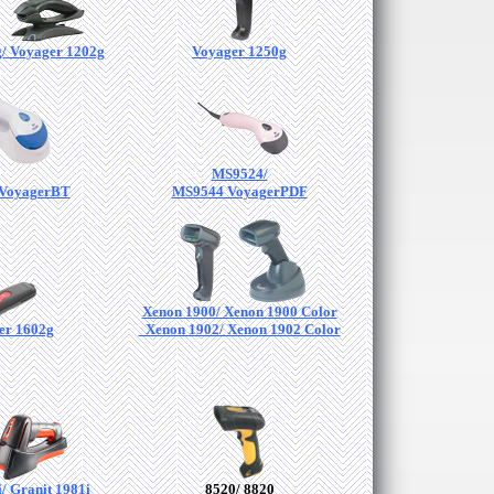
/ Voyager 1202g
Voyager 1250g
MS9524/
VoyagerBT
MS9544 VoyagerPDF
Xenon 1900/ Xenon 1900 Color
er 1602g
Xenon 1902/ Xenon 1902 Color
/ Granit 1981i
8520/ 8820