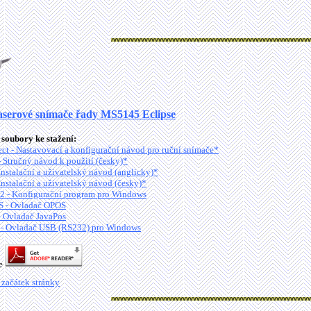
aserové snímače řady MS5145 Eclipse
soubory ke stažení:
ct - Nastavovací a konfigurační návod pro ruční snímače*
Stručný návod k použití (česky)*
stalační a uživatelský návod (anglicky)*
stalační a uživatelský návod (česky)*
2 - Konfigurační program pro Windows
 - Ovladač OPOS
- Ovladač JavaPos
- Ovladač USB (RS232) pro Windows
je
 začátek stránky