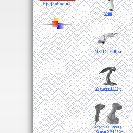
Spojení na nás
3200
MS5145 Eclipse
Voyager 1400g
Xenon XP 1950g/
Xenon XP 1952g