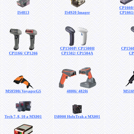
CP1660
IS4813
IS4920 Imager
CP1661
CP1500P/ CP1500H
CP1560
CP1166/ CP1266
CP1502/ CP1504A
CP
MS9590i VoyagerGS
4800i/ 4820i
MS169
Tech 7, 8, 10 a MX001
IS8000 HoloTrak a MX001