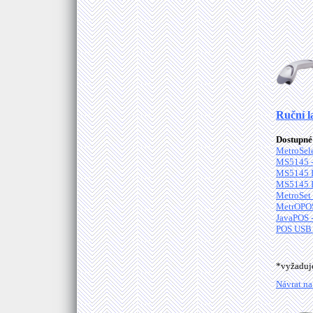
Ruční l
Dostupné 
MetroSele
MS5145 - 
MS5145 In
MS5145 In
MetroSet 
MetrOPOS
JavaPOS 
POS USB 
*vyžadu
Návrat na