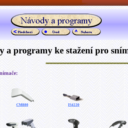
 a programy ke stažení pro sní
snímače:
CM880
IS4220