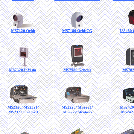
MS7120 Orbit
MS7180 OrbitCG
IS3480
MS7320 InVista
MS7580 Genesis
MS7820
MS2320/ MS2321/
MS2220/ MS2221/
MS2420
MS2322 StratosH
MS2222 StratosS
MS2422