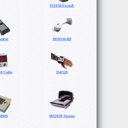
IS1650 FocusE
anPal
MS9530 RF
0 Cubit
IS4320
860i
MS2020 Stratos