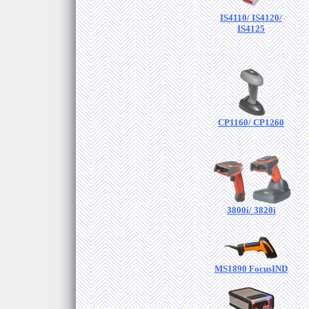
IS4110/ IS4120/
IS4125
CP1160/ CP1260
3800i/ 3820i
MS1890 FocusIND