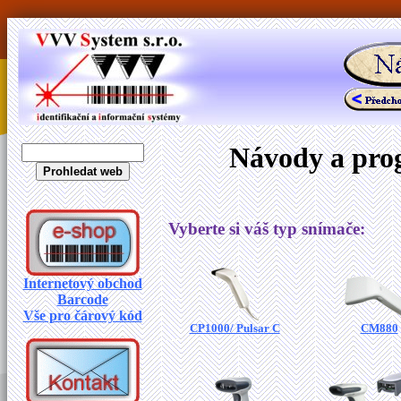
Návody a prog
Vyberte si váš typ snímače:
Internetový obchod
Barcode
Vše pro čárový kód
CP1000/ Pulsar C
CM880