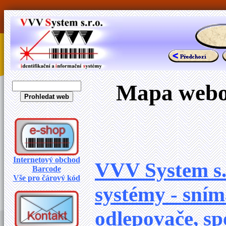
Mapa webo
Internetový obchod
VVV System s.r
Barcode
Vše pro čárový kód
systémy - sníma
odlepovače, sp